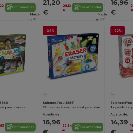
21,20
16,96
,22
28,12
2
Encomendar
Encomendar
€
€
€
Made
Made
in
PT
in
PT
-24%
-22%
35860
Science4You 35861
Science4You
deal para crianças
Fábrica das borrachas ideal para crianças
Jogo didático p
A partir de:
A partir de:
16,96
14,39
,83
22,34
1
Encomendar
Encomendar
€
€
€
€