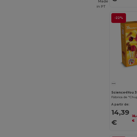
Made
Front row
(25)
in
PT
Fruit of the Loom
(175)
-22%
Fruit of the Loom Vintage
(4)
GiftRetail
(2553)
Gildan
(112)
Graid™
(2)
Henbury
(61)
Herock
(76)
Herschel
(9)
Science4You 
iDeal Basic Brand
(37)
A partir de:
14,39
InfiniteBook
(7)
18
€
€
Jack&Jones
(6)