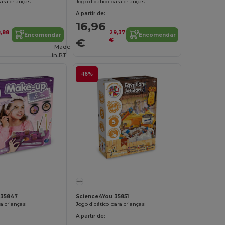
ara crianças
Jogo didático para crianças
A partir de:
16,96
8,88
29,37
Encomendar
Encomendar
€
€
Made
in
PT
-16%
Personalize-o!
 35847
Science4You 35851
ra crianças
Jogo didático para crianças
A partir de: