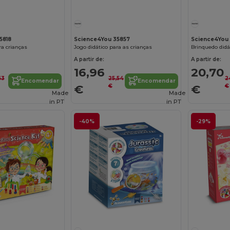
5818
Science4You 35857
Science4You
ra crianças
Jogo didático para as crianças
Brinquedo didá
A partir de:
A partir de:
16,96
20,70
63
25,54
2
Encomendar
Encomendar
€
€
€
€
Made
Made
in
PT
in
PT
-40%
-29%
Personalize-o!