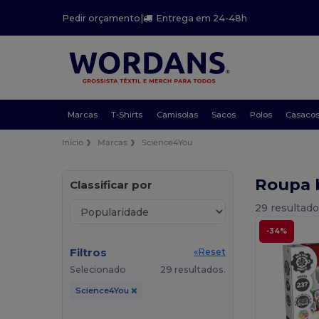
Pedir orçamento
|
Entrega em 24-48h
Marcas
T-Shirts
Camisolas
Sacos
Polos
Casaco
Início
Marcas
Science4You
Roupa 
Classificar por
29 resultado
-34%
Filtros
«Reset
Selecionado
29 resultados.
Science4You