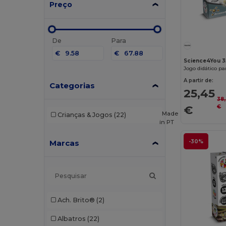
Preço
De
Para
€
€
Science4You 
Jogo didático pa
A partir de:
Categorias
25,45
38
€
€
Made
Crianças & Jogos
(22)
in
PT
Marcas
-30%
Ach. Brito®
(2)
Albatros
(22)