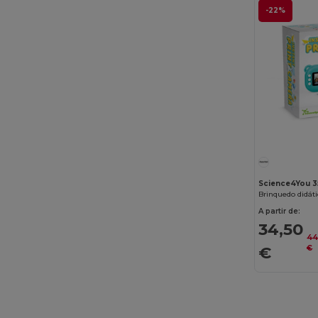
JHK
(82)
-22%
JournalBooks
(6)
JSP
(22)
Just Cool
(45)
Just T's
(8)
K-up
(180)
Kariban
(402)
Science4You 
Kariban Premium
(53)
Brinquedo didáti
A partir de:
Karlowsky
(70)
34,50
Karst®
(4)
44
€
€
Kimood
(263)
Kooduu
(4)
Korntex
(52)