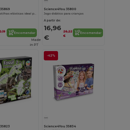
 35869
Science4You 35800
Fábrica das pastilhas elásticas ideal para crianças
Jogo didático para crianças
A partir de:
16,96
2,19
26,22
Encomendar
Encomendar
€
€
Made
in
PT
-42%
Personalize-o!
Personalize-o!
 35823
Science4You 35834