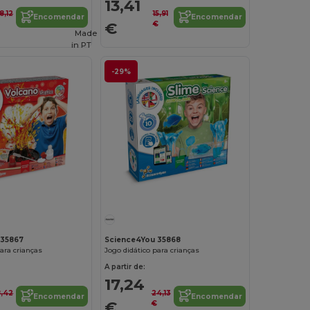
13,41
8,12
15,91
Encomendar
Encomendar
€
€
€
Made
in
PT
-29%
 35867
Science4You 35868
ara crianças
Jogo didático para crianças
A partir de:
17,24
8,42
24,13
Encomendar
Encomendar
€
€