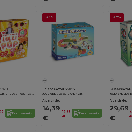
-25%
-27%
35870
Science4You 35873
Science4You
Fábrica de "Chupas-chupas" ideal para crianças
Jogo didático para crianças
Jogo didático p
A partir de:
A partir de:
14,39
29,69
,42
19,28
4
Encomendar
Encomendar
€
€
€
€