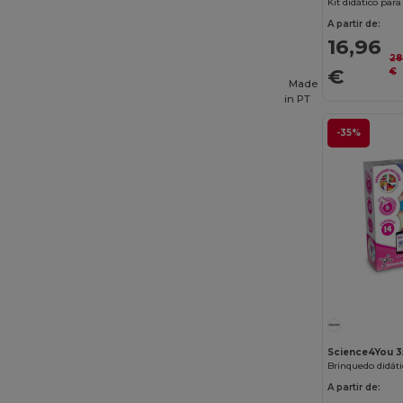
Kit didático para
Case Logic
(18)
A partir de:
16,96
Caterpillar
(2)
28
€
€
CG International
(3)
Made
in
PT
Cherokee
(4)
-35%
Chipolo
(2)
Clubclass
(20)
Craghoppers
(14)
Crocs
(3)
Dickies
(8)
Dickies Medical
(5)
Digital Transfer
(2)
Science4You 
Brinquedo didáti
Ecologie
(8)
A partir de: