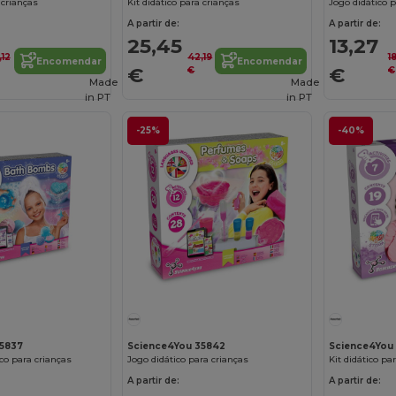
 crianças
Kit didático para crianças
Jogo didático p
A partir de:
A partir de:
25,45
13,27
,12
42,19
1
Encomendar
Encomendar
€
€
€
€
Made
Made
in
PT
in
PT
-25%
-40%
Personalize-o!
Personalize-o!
35837
Science4You 35842
Science4You
co para crianças
Jogo didático para crianças
Kit didático pa
A partir de:
A partir de: