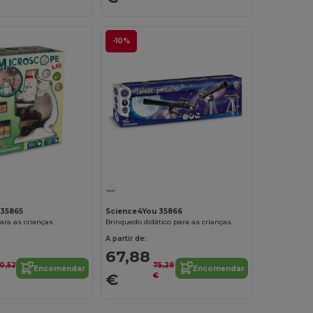
-10%
 35865
Science4You 35866
ara as crianças
Brinquedo didático para as crianças
A partir de:
67,88
0,52
75,29
Encomendar
Encomendar
€
€