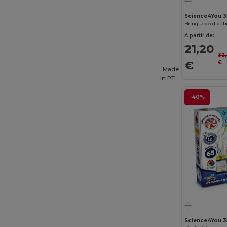
Bagbase
(42)
Science4You 3
Brinquedo didáti
Barents
(9)
A partir de:
21,20
Bata Industrials
(12)
32
€
€
Beechfield
(358)
Made
in
PT
Bella+Canvas
(29)
-40%
Black&Match
(20)
Branve
(8)
Brook Taverner
(42)
Buff
(3)
Build Your Brand
(132)
CamelBak
(7)
Carhartt
(12)
Science4You 