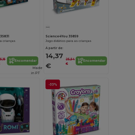
Personalize-o!
35831
Science4You 35859
ra crianças
Jogo didático para as crianças
A partir de:
14,37
5,15
25,54
Encomendar
Encomendar
€
€
€
Made
in
PT
-33%