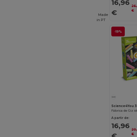
16,96
Egotier
(1257)
26
€
€
EgotierPro
(973)
Made
in
PT
Ekston
(10)
-19%
Elevate
(25)
Elevate Essentials
(34)
Elevate Life
(51)
Elevate NXT
(46)
Estex
(16)
Et si on l'appelait Francis
(3)
EXCD by Promodoro
(5)
Science4You 
Fábrica de Giz i
Finden & Hales
(18)
A partir de:
16,96
Flexfit
(159)
20
€
€