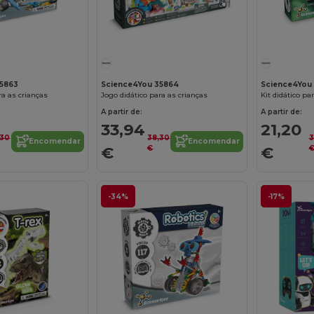
35863
Science4You 35864
Science4You 
ra as crianças
Jogo didático para as crianças
Kit didático pa
A partir de:
A partir de:
33,94
21,20
,30
38,30
3
Encomendar
Encomendar
€
€
€
-34%
-17%