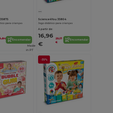
Personalize-o!
 35875
Science4You 35804
tico para crianças
Jogo didático para crianças
A partir de:
16,96
4,84
25,17
Encomendar
Encomendar
€
€
Made
in
PT
-35%
Personalize-o!