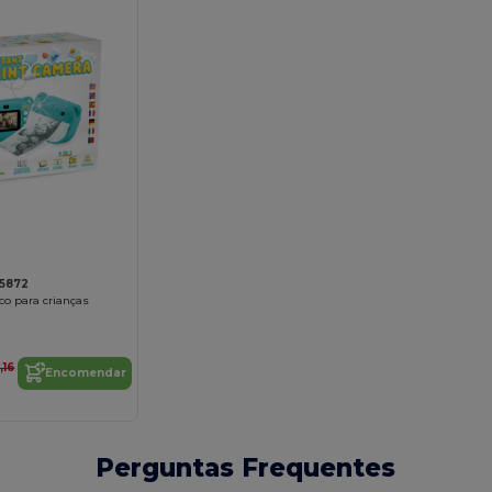
35872
co para crianças
,16
Encomendar
Perguntas Frequentes