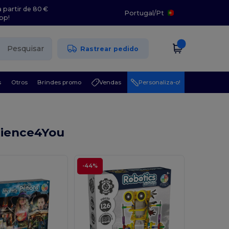
 partir de 80 €
Portugal
/
Pt
pp!
Pesquisar
Rastrear pedido
s
Otros
Brindes promo
Vendas
Personaliza-o!
ience4You
-44%