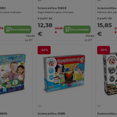
5812
Science4You 35828
Science4You
co para crianças
Jogo didático para crianças
A partir de:
A partir de:
12,38
15,85
,79
20,55
2
Encomendar
Encomendar
€
€
€
€
Made
Made
in
PT
in
PT
-40%
-30%
Personalize-o!
Personalize-o!
35808
Science4You 35815
Science4You