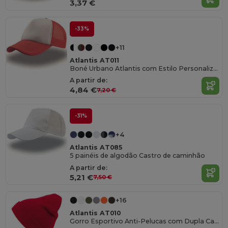
3,37 €
-33%
+11
Atlantis AT011
Boné Urbano Atlantis com Estilo Personalizável
A partir de:
4,84 €
7,20 €
-31%
+4
Atlantis AT085
5 painéis de algodão Castro de caminhão
A partir de:
5,21 €
7,50 €
+16
Atlantis AT010
Gorro Esportivo Anti-Pelucas com Dupla Camada