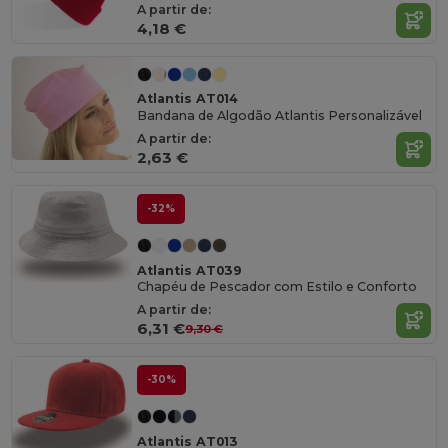
A partir de:
4,18 €
Atlantis AT014
Bandana de Algodão Atlantis Personalizável
A partir de:
2,63 €
-32%
Atlantis AT039
Chapéu de Pescador com Estilo e Conforto
A partir de:
6,31 €
9,30 €
-30%
Atlantis AT013