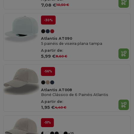
7,08 €
10,50 €
-30%
Atlantis AT090
5 painéis de viseira plana tampa
A partir de:
5,99 €
8,60 €
-56%
Atlantis AT008
Boné Clássico de 6 Painéis Atlantis
A partir de:
1,95 €
4,40 €
-51%
+15