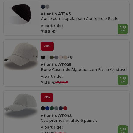
Atlantis AT146
Gorro com Lapela para Conforto e Estilo
A partir de:
7,33 €
-31%
+6
Atlantis AT005
Boné Casual de Algodão com Fivela Ajustável
A partir de:
7,29 €
10,50 €
-9%
Atlantis AT042
Cap promocional de 6 painéis
A partir de:
3,91 €
4,30 €