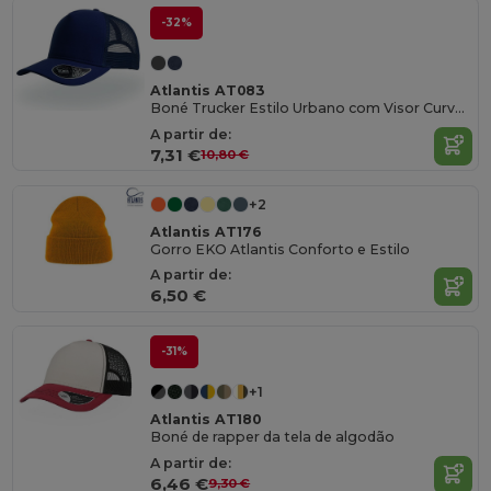
-32%
Atlantis AT083
Boné Trucker Estilo Urbano com Visor Curvado
A partir de:
7,31 €
10,80 €
+2
Atlantis AT176
Gorro EKO Atlantis Conforto e Estilo
A partir de:
6,50 €
-31%
+1
Atlantis AT180
Boné de rapper da tela de algodão
A partir de:
6,46 €
9,30 €