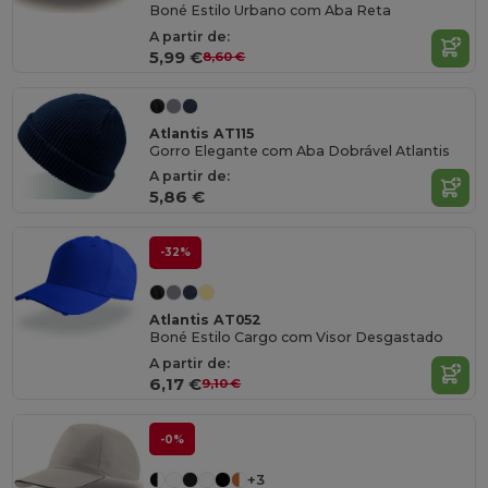
Boné Estilo Urbano com Aba Reta
A partir de:
5,99 €
8,60 €
Atlantis AT115
Gorro Elegante com Aba Dobrável Atlantis
A partir de:
5,86 €
-32%
Atlantis AT052
Boné Estilo Cargo com Visor Desgastado
A partir de:
6,17 €
9,10 €
-0%
+3