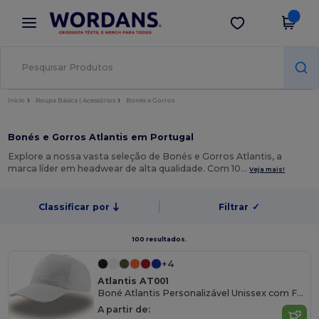
×
App Wordans
Obter app
Melhores preços na app!
Início
Roupa Básica | Acessórios
Bonés e Gorros
Bonés e Gorros Atlantis em Portugal
Explore a nossa vasta seleção de Bonés e Gorros Atlantis, a
marca líder em headwear de alta qualidade. Com 10…
Veja mais!
Classificar por
Filtrar
✓
100 resultados.
+4
Atlantis AT001
Boné Atlantis Personalizável Unissex com Fecho Velcro
A partir de: