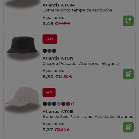
Atlantis AT004
Comece cinco tampa de sanduíche
A partir de:
3,49 €
3,50 €
-33%
Atlantis AT017
Chapéu Pescador Atemporal Elegante
A partir de:
8,30 €
12,30 €
-4%
+1
Atlantis AT015
Boné de Seis Painéis para Atividades Urbanas
A partir de:
3,37 €
3,50 €