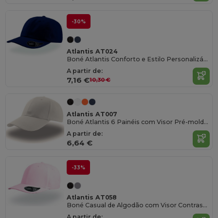
-30%
Atlantis AT024
Boné Atlantis Conforto e Estilo Personalizável
A partir de:
7,16 €
10,30 €
Atlantis AT007
Boné Atlantis 6 Painéis com Visor Pré-moldado
A partir de:
6,64 €
-33%
Atlantis AT058
Boné Casual de Algodão com Visor Contraste
A partir de: