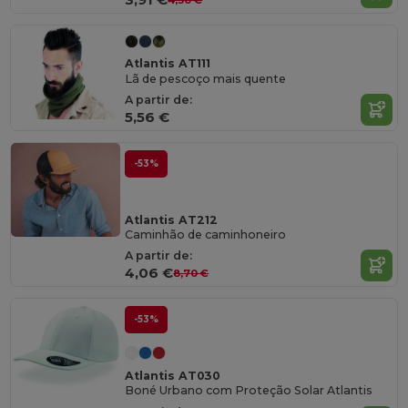
Atlantis AT111
Lã de pescoço mais quente
A partir de:
5,56 €
-53%
Atlantis AT212
Caminhão de caminhoneiro
A partir de:
4,06 €
8,70 €
-53%
Atlantis AT030
Boné Urbano com Proteção Solar Atlantis