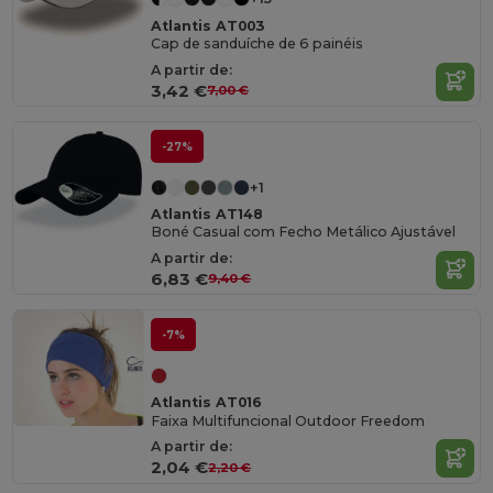
Atlantis AT003
Cap de sanduíche de 6 painéis
A partir de:
3,42 €
7,00 €
-27%
+1
Atlantis AT148
Boné Casual com Fecho Metálico Ajustável
A partir de:
6,83 €
9,40 €
-7%
Atlantis AT016
Faixa Multifuncional Outdoor Freedom
A partir de:
2,04 €
2,20 €