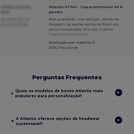
é Urbano Atlantis
Atlantis AT042 - Cap promocional de 6
zável
painéis
eço deste tipo de
Boa qualidade, mas atenção: devido ao
ior e bom preço.
flocagem, as partes da frente ficam um
pouco amassadas; fora isso, é ótimo
Traduzido de Français
Avaliação por mathieu F.
.
SASU Fauconnet
Perguntas Frequentes
Quais os modelos de bonés Atlantis mais
populares para personalização?
A Atlantis oferece opções de headwear
sustentável?