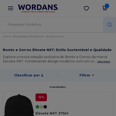
×
App Wordans
Obter app
Melhores preços na app!
Início
Roupa Básica | Acessórios
Bonés e Gorros
Bonés e Gorros Elevate NXT: Estilo Sustentável e Qualidade
Explore a nossa seleção exclusiva de Bonés e Gorros da marca
Elevate NXT. Combinando design moderno com um co…
Veja mais!
Classificar por
Filtrar
✓
4 resultados.
-12%
Elevate NXT 37541