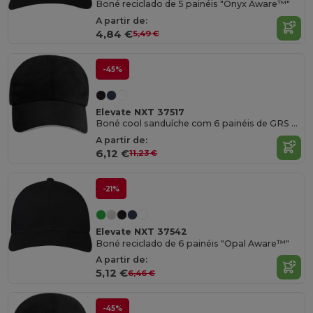
Boné reciclado de 5 painéis "Onyx Aware™"
A partir de:
4,84 €
5,49 €
-45%
Elevate NXT 37517
Boné cool sanduíche com 6 painéis de GRS reciclado "Morion"
A partir de:
6,12 €
11,23 €
-21%
Elevate NXT 37542
Boné reciclado de 6 painéis "Opal Aware™"
A partir de:
5,12 €
6,46 €
-45%