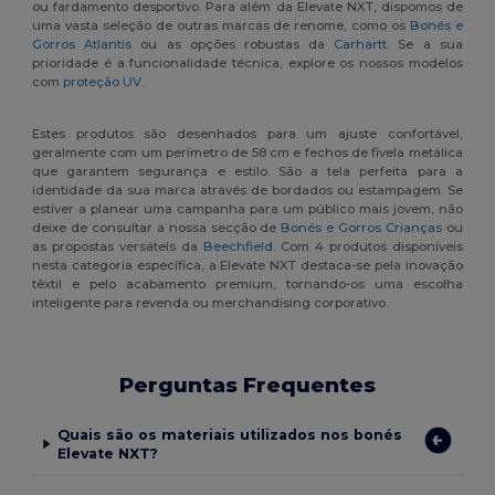
ou fardamento desportivo. Para além da Elevate NXT, dispomos de
uma vasta seleção de outras marcas de renome, como os
Bonés e
Gorros Atlantis
ou as opções robustas da
Carhartt
. Se a sua
prioridade é a funcionalidade técnica, explore os nossos modelos
com
proteção UV
.
Estes produtos são desenhados para um ajuste confortável,
geralmente com um perímetro de 58 cm e fechos de fivela metálica
que garantem segurança e estilo. São a tela perfeita para a
identidade da sua marca através de bordados ou estampagem. Se
estiver a planear uma campanha para um público mais jovem, não
deixe de consultar a nossa secção de
Bonés e Gorros Crianças
ou
as propostas versáteis da
Beechfield
. Com 4 produtos disponíveis
nesta categoria específica, a Elevate NXT destaca-se pela inovação
têxtil e pelo acabamento premium, tornando-os uma escolha
inteligente para revenda ou merchandising corporativo.
Perguntas Frequentes
Quais são os materiais utilizados nos bonés
Elevate NXT?