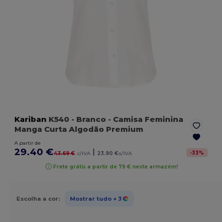
Kariban
K540
- Branco
- Camisa Feminina
Manga Curta Algodão Premium
A partir de
29.40 €
|
-
33
%
43.69 €
c/IVA
23.90 €
s/IVA
Frete grátis a partir de 79 € neste armazém!
Escolha a cor:
Mostrar tudo
+ 3