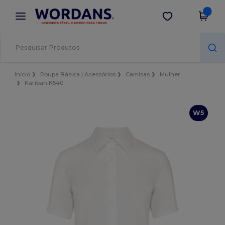
×
App Wordans
Obter app
Melhores preços na app!
Início
Roupa Básica | Acessórios
Camisas
Mulher
Kariban K540
W5