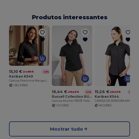
Produtos interessantes
15,10 €
24,95 €
-40%
Kariban K549
Camisa Feminina Manga Longa Popeline Confortável
+26 CORES
16,44 €
15,26 €
29,25 €
25,23 €
-44%
-40%
Russell Collection RU933F
Kariban K544
Camisa Mulher R933F Oxford Clássica
CAMISA DE SENHORA MANGA CURTA EM POPELINE TRATAMENTO FÁCIL
+5 CORES
+8 CORES
Mostrar tudo