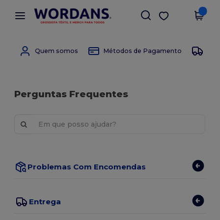
×
App Wordans
Obter app
Melhores preços na app!
Quem somos
Métodos de Pagamento
Mét
Perguntas Frequentes
Problemas Com Encomendas
Entrega