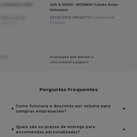
ta Feminina 100%
SOL'S 51000 - NORWAY Colete Polar
Unissexo
queno, top de
EXCELENTE PRODUTO
Traduzido de
 Français
Français
ic D.
Avaliação por benoit c.
mes creations papiers
Perguntas Frequentes
Como funciona o desconto por volume para
+
compras empresariais?
Quais são os prazos de entrega para
+
encomendas personalizadas?