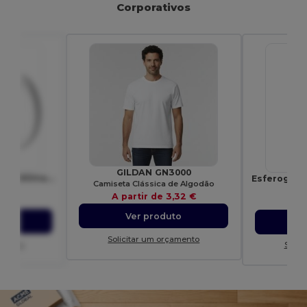
Corporativos
GILDAN GN3000
Caneca cerâmica para sublimação "Pic"
Camiseta Clássica de Algodão
0377
A partir de
3,32 €
17 €
A p
Ver produto
to
Solicitar um orçamento
amento
Solic