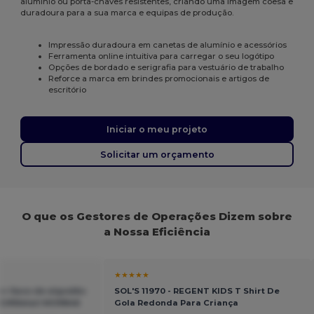
alumínio ou porta-chaves resistentes, criando uma imagem coesa e
duradoura para a sua marca e equipas de produção.
Impressão duradoura em canetas de alumínio e acessórios
Ferramenta online intuitiva para carregar o seu logótipo
Opções de bordado e serigrafia para vestuário de trabalho
Reforce a marca em brindes promocionais e artigos de
escritório
Iniciar o meu projeto
Solicitar um orçamento
O que os Gestores de Operações Dizem sobre
a Nossa Eficiência
★★★★★
+ Saco de algodão
SOL'S 11970 - REGENT KIDS T Shirt De
GiftRetail MO9846
Gola Redonda Para Criança