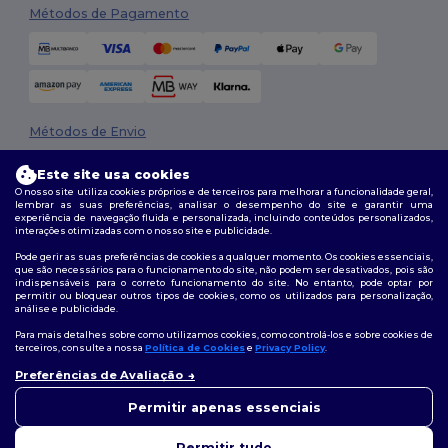
Métodos de Pagamento
Métodos de Envio
Este site usa cookies
O nosso site utiliza cookies próprios e de terceiros para melhorar a funcionalidade geral,
lembrar as suas preferências, analisar o desempenho do site e garantir uma
experiência de navegação fluida e personalizada, incluindo conteúdos personalizados,
interações otimizadas com o nosso site e publicidade.
Pode gerir as suas preferências de cookies a qualquer momento. Os cookies essenciais,
que são necessários para o funcionamento do site, não podem ser desativados, pois são
Siga-nos
indispensáveis para o correto funcionamento do site. No entanto, pode optar por
permitir ou bloquear outros tipos de cookies, como os utilizados para personalização,
análise e publicidade.
Para mais detalhes sobre como utilizamos cookies, como controlá-los e sobre cookies de
terceiros, consulte a nossa
Política de Cookies
e
Privacy Policy
.
2026. Todos os direitos reservados
Preferências de Avaliação
Termos e Condições
|
Política de personalização
|
Política de Privacidade
👋
Olá
|
Política de cookies
|
Mapa do Site
Se tiver alguma dúvida ou
Permitir apenas essenciais
questão, pode contactar-nos a
qualquer momento. O nosso
Permitir tudo