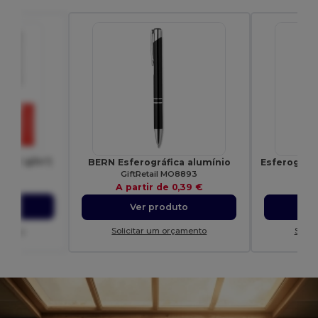
 (80 g/m²)
BERN Esferográfica alumínio
45
GiftRetail MO8893
28 €
A partir de
0,39 €
A p
to
Ver produto
amento
Solicitar um orçamento
Solic