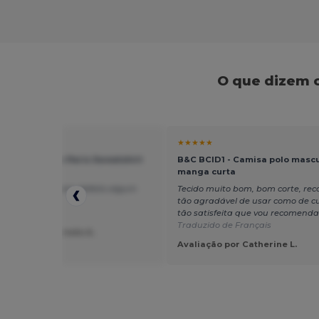
O que dizem 
★
★★★★★
 UXX03F - The Paris Sweatshirt
B&C BCID1 - Camisa polo mascu
r
manga curta
as 5 estrelas, sem defeito algum
Tecido muito bom, bom corte, re
tão agradável de usar como de cuid
tão satisfeita que vou recomendar
Traduzido de Français
ção por Figueiredo A.
Avaliação por Catherine L.