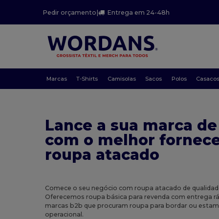
Pedir orçamento
|
Entrega em 24-48h
Marcas
T-Shirts
Camisolas
Sacos
Polos
Casaco
Lance a sua marca de
com o melhor fornec
roupa atacado
Comece o seu negócio com roupa atacado de qualidade
Oferecemos roupa básica para revenda com entrega ráp
marcas b2b que procuram roupa para bordar ou estamp
operacional.