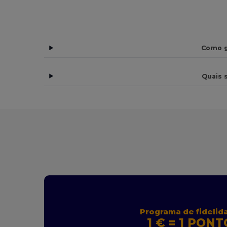
Como g
Quais 
Programa de fidelid
1 € = 1 PONT