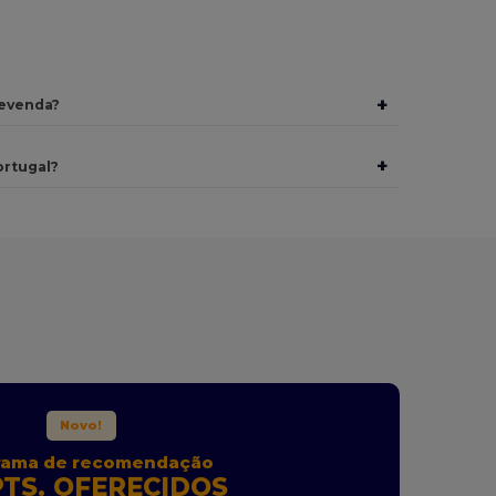
+
revenda?
+
ortugal?
Novo!
rama de recomendação
TS. OFERECIDOS