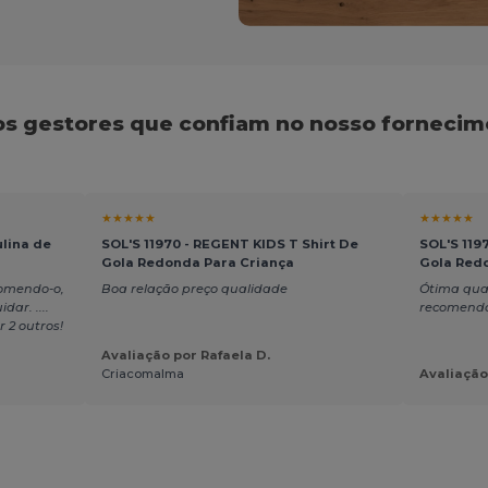
os gestores que confiam no nosso fornecim
★★★★★
★★★★★
lina de
SOL'S 11970 - REGENT KIDS T Shirt De
SOL'S 119
Gola Redonda Para Criança
Gola Red
comendo-o,
Boa relação preço qualidade
Ótima qual
ar. ....
recomendo
 2 outros!
Avaliação por Rafaela D.
Criacomalma
Avaliação