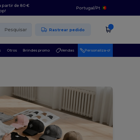
 partir de 80 €
Portugal
/
Pt
pp!
Pesquisar
Rastrear pedido
s
Otros
Brindes promo
Vendas
Personaliza-o!