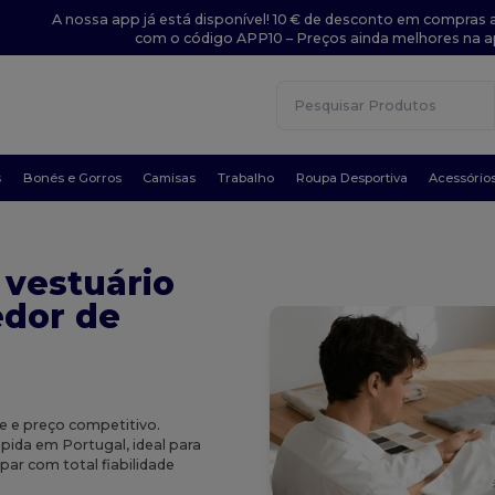
A nossa app já está disponível! 10 € de desconto em compras a
com o código APP10 – Preços ainda melhores na a
s
Bonés e Gorros
Camisas
Trabalho
Roupa Desportiva
Acessório
 vestuário
edor de
 e preço competitivo.
ida em Portugal, ideal para
ar com total fiabilidade