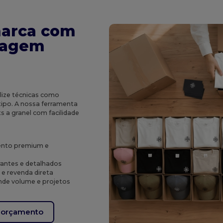
marca com
pagem
lize técnicas como
ótipo. A nossa ferramenta
ts a granel com facilidade
ento premium e
brantes e detalhados
 e revenda direta
nde volume e projetos
m orçamento