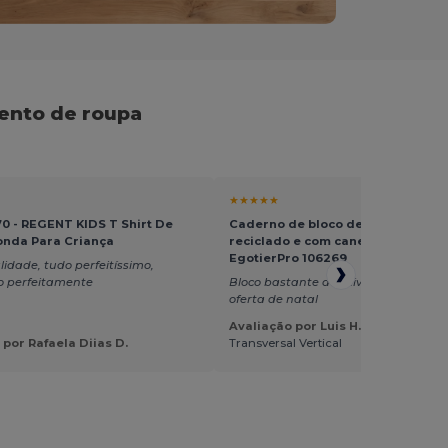
ento de roupa
★★★★★
70 - REGENT KIDS T Shirt De
Caderno de bloco de notas A7 em
onda Para Criança
reciclado e com caneta "Zuse" -
EgotierPro 106269
idade, tudo perfeitíssimo,
 perfeitamente
Bloco bastante atrativo e excelente 
oferta de natal
Avaliação por Luis H.
 por Rafaela Diias D.
Transversal Vertical