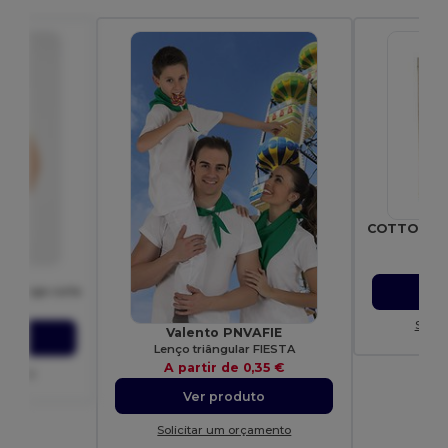
Gif
A p
04
e manga curta
,10 €
Solic
Valento PNVAFIE
to
Lenço triângular FIESTA
A partir de
0,35 €
amento
Ver produto
Solicitar um orçamento