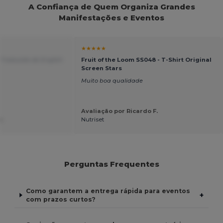
A Confiança de Quem Organiza Grandes
Manifestações e Eventos
★★★★★
t
Traduzido de English
Fruit of the Loom SS048 - T-Shirt Original
Screen Stars
Muito boa qualidade
Avaliação por Ricardo F.
.
Nutriset
Perguntas Frequentes
Como garantem a entrega rápida para eventos
+
com prazos curtos?