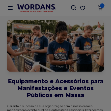
×
App Wordans
Obter app
Melhores preços na app!
Equipamento e Acessórios para
Manifestações e Eventos
Públicos em Massa
Garanta o sucesso da sua organização com o nosso casaco
manifestacao evento publico e outros itens essenciais. Oferecemos