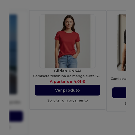
Gildan GN641
Camiseta feminina de manga curta Softstyle
A partir de
4,01 €
A p
Ver produto
T
Solicitar um orçamento
00% algodão
Solic
72 €
to
amento