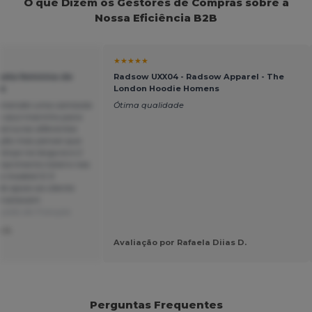
O que Dizem os Gestores de Compras sobre a
Nossa Eficiência B2B
★★★★★
seta feminina de
Radsow UXX04 - Radsow Apparel - The
le
London Hoodie Homens
comendei uma camisola
Ótima qualidade
m azul-marinho para
nervuras diferentes
ação mas pensei que
erença na largura e 2
mprimento total e nas
 modelo! E 0
de apoio ao cliente
já estavam
uzido de Français
 V.
Avaliação por Rafaela Diias D.
Perguntas Frequentes