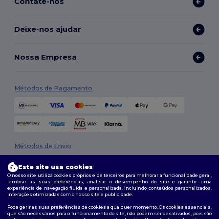
Contate-nos
Deixe-nos ajudar
Nossa Empresa
Métodos de Pagamento
Métodos de Envio
Este site usa cookies
O nosso site utiliza cookies próprios e de terceiros para melhorar a funcionalidade geral,
lembrar as suas preferências, analisar o desempenho do site e garantir uma
experiência de navegação fluida e personalizada, incluindo conteúdos personalizados,
interações otimizadas com o nosso site e publicidade.
Pode gerir as suas preferências de cookies a qualquer momento. Os cookies essenciais,
que são necessários para o funcionamento do site, não podem ser desativados, pois são
Siga-nos