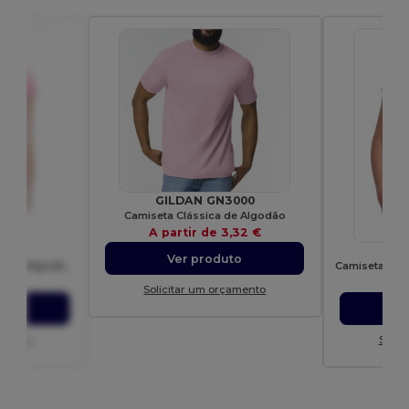
GILDAN GN3000
Camiseta Clássica de Algodão
A partir de
3,32 €
00L
G
Ver produto
Camiseta Feminina RingSpun Algodão Confortável
,01 €
A p
Solicitar um orçamento
to
amento
Solic