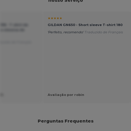
nosso Serviço
★★★★★
18 - T-shirt de
GILDAN GN650 - Short sleeve T-shirt 180
o clássica de
'Perfeito, recomendo'
Traduzido de Français
duzido de Français
 D.
Avaliação por robin
Perguntas Frequentes