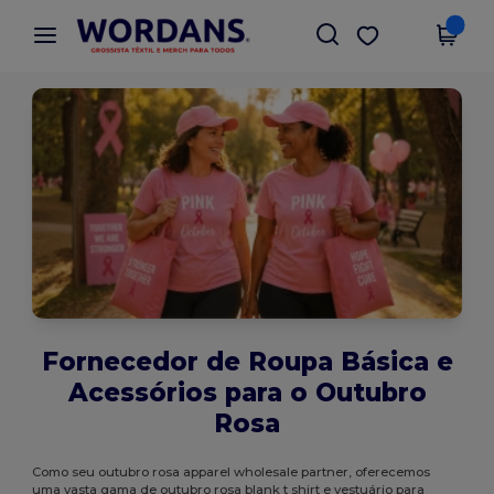
×
App Wordans
Obter app
Melhores preços na app!
Fornecedor de Roupa Básica e
Acessórios para o Outubro
Rosa
Como seu outubro rosa apparel wholesale partner, oferecemos
uma vasta gama de outubro rosa blank t shirt e vestuário para