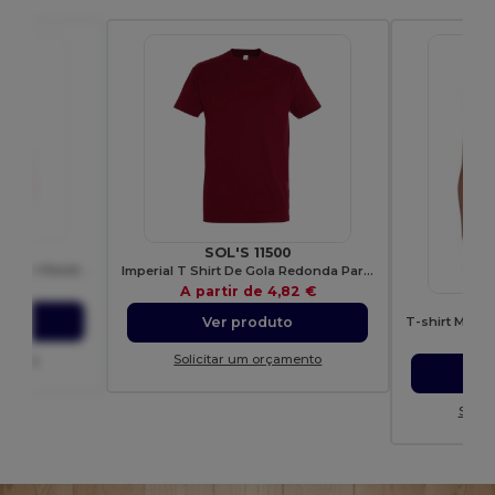
X04
SOL'S 11500
Radsow Apparel - The London Hoodie Homens
Imperial T Shirt De Gola Redonda Para Homem
67 €
A partir de
4,82 €
G
to
Ver produto
A p
amento
Solicitar um orçamento
Solic