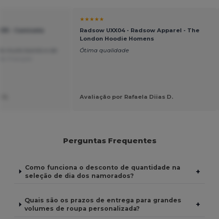
★★★★★
035 - Camiseta
Radsow UXX04 - Radsow Apparel - The
London Hoodie Homens
do muito bonito e de
Ótima qualidade
de Français
 G.
Avaliação por Rafaela Diias D.
Perguntas Frequentes
Como funciona o desconto de quantidade na
+
seleção de dia dos namorados?
Quais são os prazos de entrega para grandes
+
volumes de roupa personalizada?