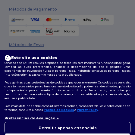
Métodos de Pagamento
Métodos de Envio
Este site usa cookies
O nosso site utiliza cookies próprios e de terceiros para melhorar a funcionalidade geral,
lembrar as suas preferências, analisar o desempenho do site e garantir uma
experiência de navegação fluida e personalizada, incluindo conteúdos personalizados,
interações otimizadas com o nosso site e publicidade.
Pode gerir as suas preferências de cookies a qualquer momento. Os cookies essenciais,
que são necessários para o funcionamento do site, não podem ser desativados, pois são
Siga-nos
indispensáveis para o correto funcionamento do site. No entanto, pode optar por
permitir ou bloquear outros tipos de cookies, como os utilizados para personalização,
análise e publicidade.
Para mais detalhes sobre como utilizamos cookies, como controlá-los e sobre cookies de
terceiros, consulte a nossa
Política de Cookies
e
Privacy Policy
.
2026. Todos os direitos reservados
Preferências de Avaliação
Termos e Condições
|
Política de personalização
|
Política de Privacidade
👋
Olá
|
Política de cookies
|
Mapa do Site
Se tiver alguma dúvida ou
Permitir apenas essenciais
questão, pode contactar-nos a