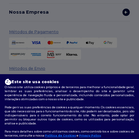
Nossa Empresa
Métodos de Pagamento
Métodos de Envio
Este site usa cookies
O nosso site utiliza cookies próprios e de terceiros para melhorar a funcionalidade geral,
lembrar as suas preferências, analisar o desempenho do site e garantir uma
experiência de navegação fluida e personalizada, incluindo conteúdos personalizados,
interações otimizadas com o nosso site e publicidade.
Pode gerir as suas preferências de cookies a qualquer momento. Os cookies essenciais,
que são necessários para o funcionamento do site, não podem ser desativados, pois são
Siga-nos
indispensáveis para o correto funcionamento do site. No entanto, pode optar por
permitir ou bloquear outros tipos de cookies, como os utilizados para personalização,
análise e publicidade.
Para mais detalhes sobre como utilizamos cookies, como controlá-los e sobre cookies de
terceiros, consulte a nossa
Política de Cookies
e
Privacy Policy
.
2026. Todos os direitos reservados