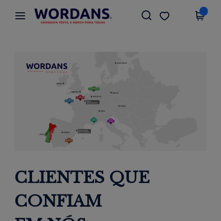
×
App Wordans
Obter app
Melhores preços na app!
CLIENTES QUE
CONFIAM