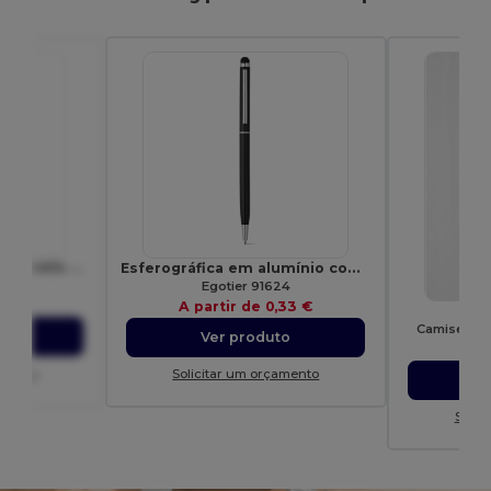
PANY Lanyard gancho e fivela 20 mm
Esferográfica em alumínio com mecanismo twist e ponteira touch
9354
Egotier 91624
49 €
A partir de
0,33 €
Camiseta m
to
Ver produto
A p
amento
Solicitar um orçamento
Solic