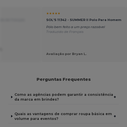
★★★★★
ido de Français
SOL'S 11342 - SUMMER II Polo Para Homem
Pólo bem feito a um preço razoável
Traduzido de Français
L.
Avaliação por Bryan L.
Perguntas Frequentes
Como as agências podem garantir a consistência
+
da marca em brindes?
Quais as vantagens de comprar roupa básica em
+
volume para eventos?