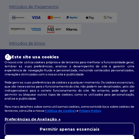
Métodos de Pagamento
Métodos de Envio
Este site usa cookies
O nosso site utiliza cookies próprios e de terceiros para melhorar a funcionalidade geral,
lembrar as suas preferências, analisar o desempenho do site e garantir uma
experiência de navegação fluida e personalizada, incluindo conteúdos personalizados,
interações otimizadas com o nosso site e publicidade.
Pode gerir as suas preferências de cookies a qualquer momento. Os cookies essenciais,
que são necessários para o funcionamento do site, não podem ser desativados, pois são
Siga-nos
indispensáveis para o correto funcionamento do site. No entanto, pode optar por
permitir ou bloquear outros tipos de cookies, como os utilizados para personalização,
análise e publicidade.
Para mais detalhes sobre como utilizamos cookies, como controlá-los e sobre cookies de
terceiros, consulte a nossa
Política de Cookies
e
Privacy Policy
.
2026. Todos os direitos reservados
Preferências de Avaliação
Termos e Condições
|
Política de personalização
|
Política de Privacidade
👋
Olá
|
Política de cookies
|
Mapa do Site
Se tiver alguma dúvida ou
Permitir apenas essenciais
questão, pode contactar-nos a
qualquer momento. O nosso