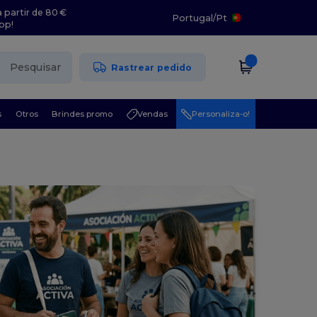
 partir de 80 €
Portugal
/
Pt
pp!
Pesquisar
Rastrear pedido
s
Otros
Brindes promo
Vendas
Personaliza-o!