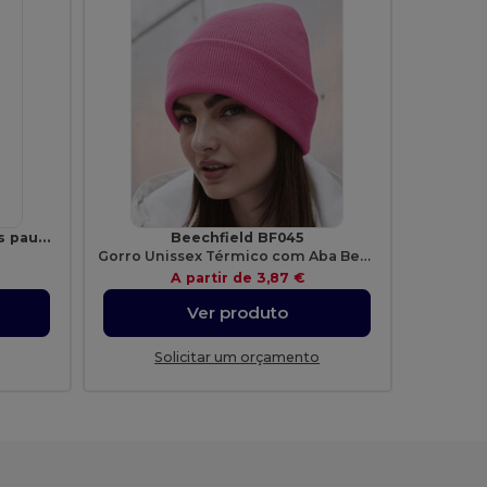
Bloco de notas A5 com folhas pautadas
Beechfield BF045
Gorro Unissex Térmico com Aba Beechfield
A partir de
3,87 €
Ver produto
Solicitar um orçamento