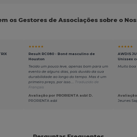
em os Gestores de Associações sobre o Nos
★★★★★
★★★★★
TRIX
Result RC080 - Boné masculino de
AWDIS JU
Houston
Unissex 
Tecido um pouco leve, apenas bom para um
Muito boa
evento de alguns dias, pois duvido da sua
durabilidade ao longo do tempo. Mas é um
primeiro preço, por isso....
Traduzido de
Français
Avaliação por PRORIENTA asbl D.
Avaliação
PRORIENTA asbl
Jeunes Sap
Perguntas Frequentes