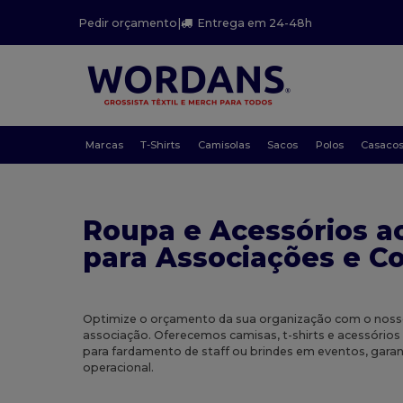
Pedir orçamento
|
Entrega em 24-48h
Marcas
T-Shirts
Camisolas
Sacos
Polos
Casaco
Roupa e Acessórios a
para Associações e Co
Optimize o orçamento da sua organização com o nosso
associação. Oferecemos camisas, t-shirts e acessórios d
para fardamento de staff ou brindes em eventos, garan
operacional.