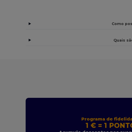
Como pos
Quais sã
Programa de fidelid
1 € = 1 PONT