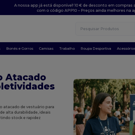
A nossa app já está disponível! 10 € de desconto em compras a
com o código APP10 – Preços ainda melhores na a
s
Bonés e Gorros
Camisas
Trabalho
Roupa Desportiva
Acessório
o Atacado
letividades
 atacado de vestuário para
e alta durabilidade, ideais
tindo stock e rapidez