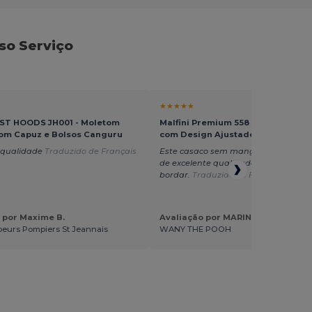
so Serviço
★★★★★
ST HOODS JH001 - Moletom
Malfini Premium 558 - Jaqueta Sof
com Capuz e Bolsos Canguru
com Design Ajustado e Funcional
 qualidade
Traduzido de Français
Este casaco sem mangas é muito bon
de excelente qualidade, sendo fácil 
bordar.
Traduzido de Français
 por Maxime B.
Avaliação por MARINE L.
eurs Pompiers St Jeannais
WANY THE POOH