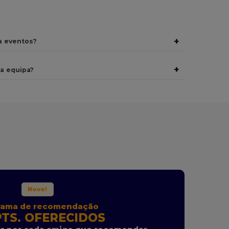
+
a eventos?
+
a equipa?
Novo!
rama de recomendação
TS. OFERECIDOS