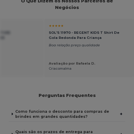
O Que Dizem os Nossos Parceiros de
Negócios
★★★★★
ATURE
SOL'S 11970 - REGENT KIDS T Shirt De
IE
Gola Redonda Para Criança
Boa relação preço qualidade
Avaliação por Rafaela D.
Criacomalma
Perguntas Frequentes
Como funciona o desconto para compras de
+
brindes em grandes quantidades?
Quais são os prazos de entrega para