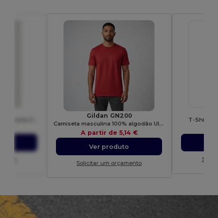
41
G
Gildan GN200
Camiseta feminina de manga curta Softstyle
T-Shirt H
Camiseta masculina 100% algodão Ultra-T
,01 €
A p
A partir de
5,14 €
to
Ver produto
amento
Solic
Solicitar um orçamento