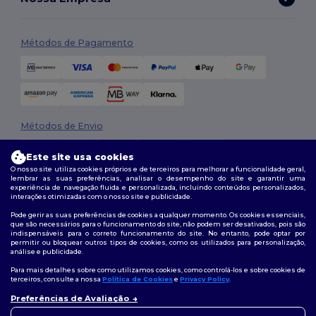
Métodos de Pagamento
Métodos de Envio
Este site usa cookies
O nosso site utiliza cookies próprios e de terceiros para melhorar a funcionalidade geral,
lembrar as suas preferências, analisar o desempenho do site e garantir uma
experiência de navegação fluida e personalizada, incluindo conteúdos personalizados,
interações otimizadas com o nosso site e publicidade.
Pode gerir as suas preferências de cookies a qualquer momento. Os cookies essenciais,
que são necessários para o funcionamento do site, não podem ser desativados, pois são
Siga-nos
indispensáveis para o correto funcionamento do site. No entanto, pode optar por
permitir ou bloquear outros tipos de cookies, como os utilizados para personalização,
análise e publicidade.
Para mais detalhes sobre como utilizamos cookies, como controlá-los e sobre cookies de
terceiros, consulte a nossa
Política de Cookies
e
Privacy Policy
.
2026. Todos os direitos reservados
Termos e Condições
|
Política de personalização
|
Política de Privacidade
Preferências de Avaliação
👋
Olá
|
Política de cookies
|
Mapa do Site
Se tiver alguma dúvida ou