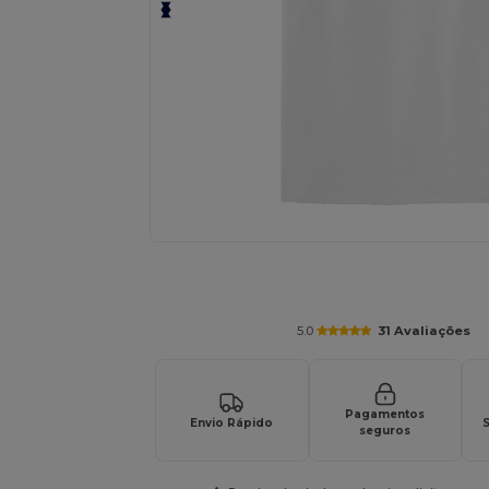
Personalize o seu produto onli
5.0
31 Avaliações
Pagamentos
Envio Rápido
S
seguros