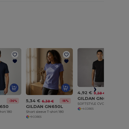
4,92 €
-48%
9,38 €
GILDAN GN670
5,34 €
-36%
-16%
6,38 €
SOFTSTYLE CVC ADULT T-SHIRT
N650
GILDAN GN650L
+4 CORES
hirt 180
Short sleeve T-shirt 180
+9 CORES