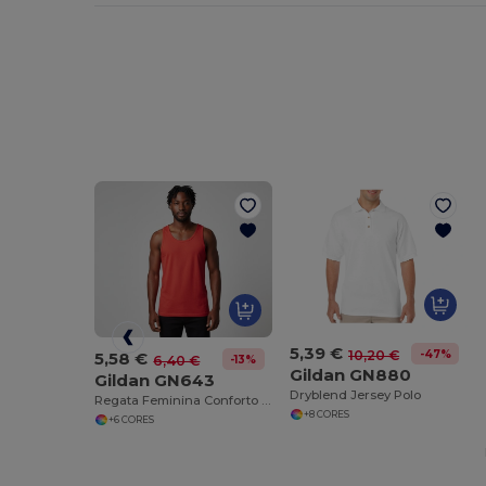
5,39 €
-47%
10,20 €
5,58 €
-13%
6,40 €
Gildan GN880
Gildan GN643
Dryblend Jersey Polo
Regata Feminina Conforto e Estilo
+8 CORES
+6 CORES