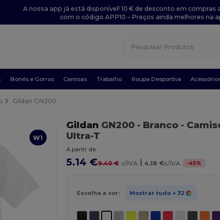
A nossa app já está disponível! 10 € de desconto em compras a
com o código APP10 – Preços ainda melhores na a
s
Bonés e Gorros
Camisas
Trabalho
Roupa Desportiva
Acessório
o
Gildan GN200
Gildan
GN200
- Branco
- Camis
Ultra-T
W1
A partir de
5.14 €
|
-
45
%
9.40 €
c/IVA
4.18 €
s/IVA
Escolha a cor:
Mostrar tudo
+ 32