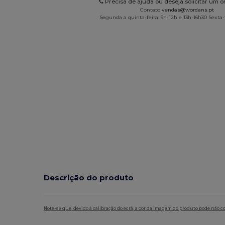
Precisa de ajuda ou deseja solicitar um 
Contato
vendas@wordans.pt
Segunda a quinta-feira: 9h-12h e 13h-16h30 Sexta-f
Descrição do produto
Note-se que, devido à calibração do ecrã, a cor da imagem do produto pode não c