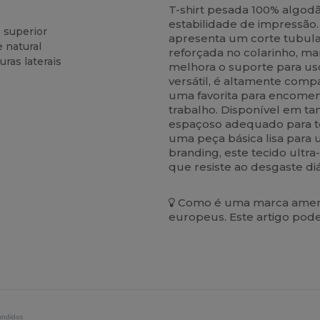
T-shirt pesada 100% algod
estabilidade de impressão. 
 superior
apresenta um corte tubula
 natural
reforçada no colarinho, ma
uras laterais
melhora o suporte para us
versátil, é altamente com
uma favorita para encomen
trabalho. Disponível em t
espaçoso adequado para to
uma peça básica lisa para 
branding, este tecido ult
que resiste ao desgaste diá
Como é uma marca americ
europeus. Este artigo pod
endidos