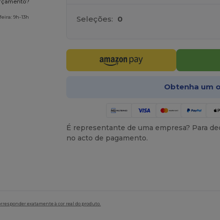
orçamento?
eira: 9h-13h
Seleções:
0
Obtenha um o
É representante de uma empresa? Para ded
no acto de pagamento.
orresponder exatamente à cor real do produto.