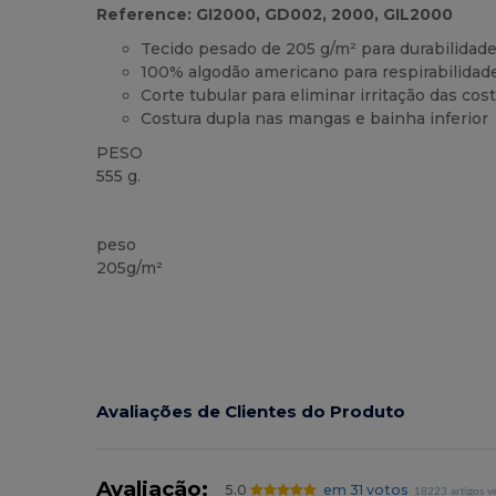
Reference: GI2000, GD002, 2000, GIL2000
Tecido pesado de 205 g/m² para durabilidade
100% algodão americano para respirabilidade
Corte tubular para eliminar irritação das cost
Costura dupla nas mangas e bainha inferior
PESO
555 g.
Customizável
Alto stock
peso
205g/m²
Avaliações de Clientes do Produto
Avaliação:
5.0
em 31 votos
18223 artigos v