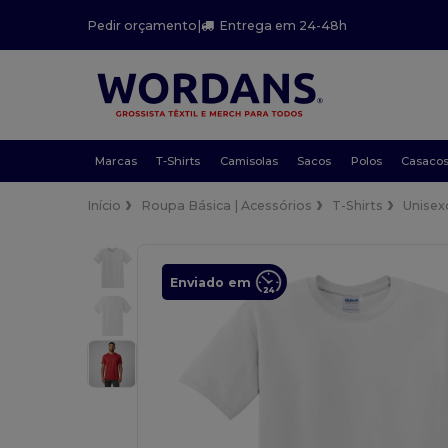
Pedir orçamento
|
Entrega em 24-48h
Marcas
T-Shirts
Camisolas
Sacos
Polos
Casaco
Início
Roupa Básica | Acessórios
T-Shirts
Unisex
Enviado em