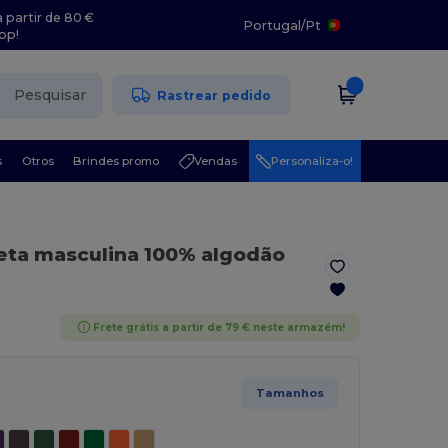
 partir de 80 €
Portugal
/
Pt
pp!
Pesquisar
Rastrear pedido
s
Otros
Brindes promo
Vendas
Personaliza-o!
eta masculina 100% algodão
Frete grátis a partir de 79 € neste armazém!
Tamanhos