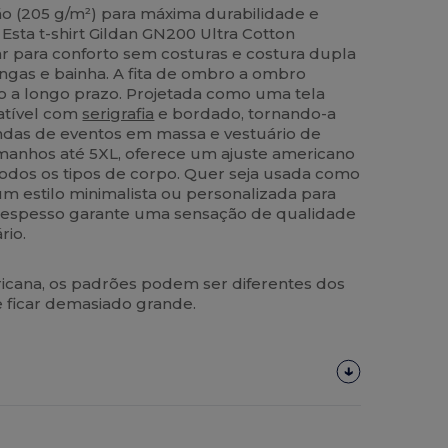
ão (205 g/m²) para máxima durabilidade e
Esta t-shirt Gildan GN200 Ultra Cotton
r para conforto sem costuras e costura dupla
ngas e bainha. A fita de ombro a ombro
o a longo prazo. Projetada como uma tela
patível com
serigrafia
e bordado, tornando-a
das de eventos em massa e vestuário de
amanhos até 5XL, oferece um ajuste americano
dos os tipos de corpo. Quer seja usada como
um estilo minimalista ou personalizada para
ra-espesso garante uma sensação de qualidade
rio.
ana, os padrões podem ser diferentes dos
e ficar demasiado grande.