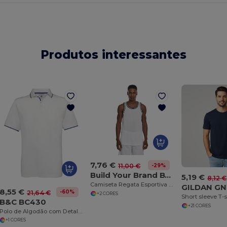
Produtos interessantes
7,76 €
-29%
11,00 €
Build Your Brand BY009
5,19 €
8,12 €
Camiseta Regata Esportiva Ventilada
GILDAN G
8,55 €
-60%
21,64 €
+2 CORES
Short sleeve T-s
B&C BC430
+21 CORES
Polo de Algodão com Detalhes Elegantes
+1 CORES