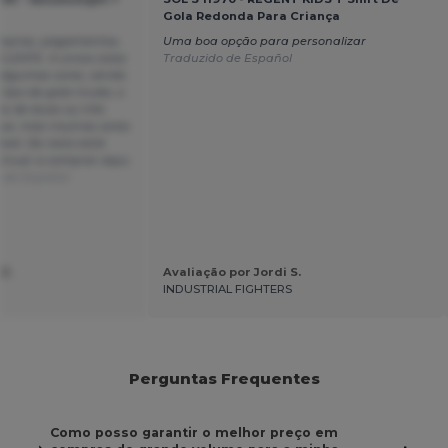
Gola Redonda Para Criança
ompras, pagamentos,
Uma boa opção para personalizar
ELENTE. A única coisa
Traduzido de Español
algumas cores, sendo
 tipo de gola muda, o
is de duas ou três
gue, mas noutras cores
vel. De resto está
tinuar a comprar aqui,
 de Español
 Z.
Avaliação por Jordi S.
INDUSTRIAL FIGHTERS
Perguntas Frequentes
Como posso garantir o melhor preço em