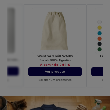
24
Westford mill WM115
Lanya
ATOMIC 150 T-shirt com decote redondo duplo
Sacola 100% Algodão
E
95 €
A partir de
0,84 €
A p
to
Ver produto
amento
Solicitar um orçamento
Solic