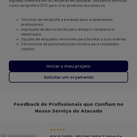
algodão Westford Mill ou lanyards em poliéster, utilizamos técnicas
como serigrafia e DTG para criar produtos duradouros.
Técnicas de serigrafia e bordado para acabamentos
profissionais.
Impressão direta no tecido para designs complexos e
detalhados.
Opções de etiquetas removíveis para facilitar a sua revenda.
Ferramenta de personalização intuitiva para resultados
rápidos.
Iniciar o meu projeto
Solicitar um orçamento
Feedback de Profissionais que Confiam no
Nosso Serviço de Atacado
★★★★★
230 - Valueweight T
SOL'S 11970 - REGENT KIDS T Shirt De