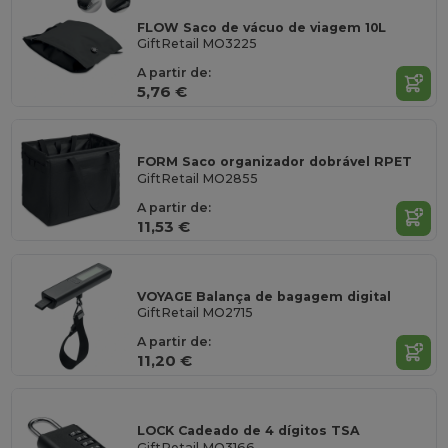
FLOW Saco de vácuo de viagem 10L
GiftRetail MO3225
A partir de:
5,76 €
FORM Saco organizador dobrável RPET
GiftRetail MO2855
A partir de:
11,53 €
VOYAGE Balança de bagagem digital
GiftRetail MO2715
A partir de:
11,20 €
LOCK Cadeado de 4 dígitos TSA
GiftRetail MO3166