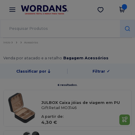
×
App Wordans
Obter app
Melhores preços na app!
Início
Acessórios
Venda por atacado e a retalho
Bagagem Acessórios
Classificar por
Filtrar
✓
6 resultados.
JULBOX Caixa jóias de viagem em PU
GiftRetail MO3146
A partir de:
4,30 €