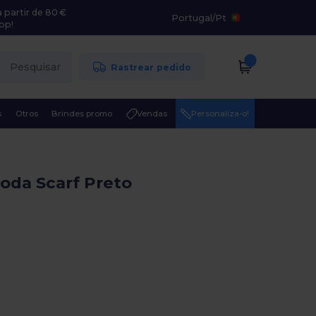
 partir de 80 €
Portugal
/
Pt
pp!
Pesquisar
Rastrear pedido
s
Otros
Brindes promo
Vendas
Personaliza-o!
oda Scarf Preto