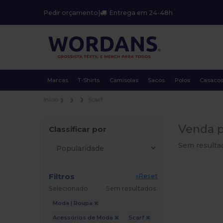
Pedir orçamento
|
Entrega em 24-48h
Marcas
T-Shirts
Camisolas
Sacos
Polos
Casaco
Início
Scarf
Venda p
Classificar por
Sem resulta
Filtros
«Reset
Selecionado
Sem resultados.
Moda | Roupa
Acessórios de Moda
Scarf