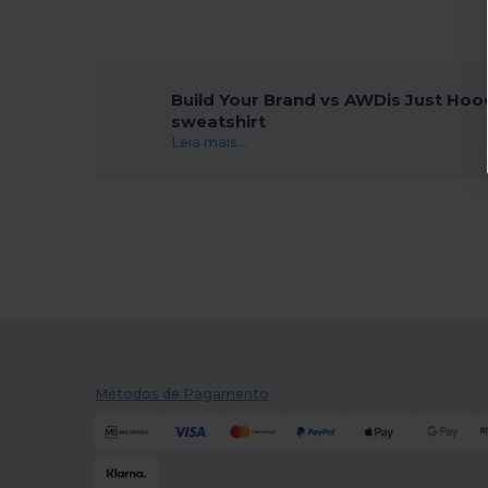
Build Your Brand vs AWDis Just Hoo
sweatshirt
Leia mais...
Métodos de Pagamento