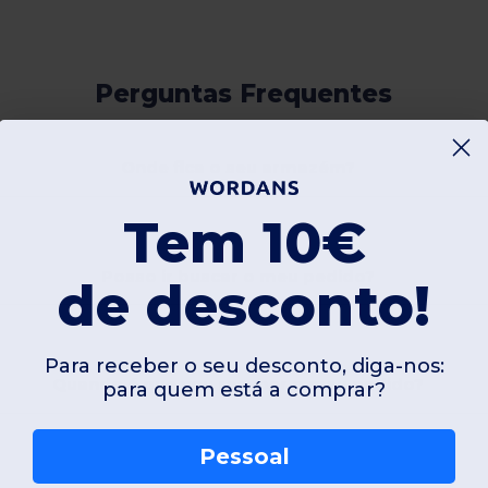
Perguntas Frequentes
Onde fica o seu armazém?
Tem 10€
Posso ir buscar o meu pedido?
de desconto!
Para receber o seu desconto, diga-nos:
Quando é que vou receber o meu pedido?
para quem está a comprar?
Pessoal