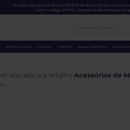
A nossa app já está disponível! 10 € de desconto em compras a
com o código APP10 – Preços ainda melhores na a
s
Bonés e Gorros
Camisas
Trabalho
Roupa Desportiva
Acessório
or atacado e a retalho
Acessórios de M
dos.