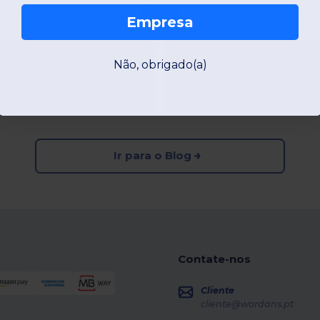
Blog
Empresa
Não, obrigado(a)
ds vs B&C: a melhor
As vantagens dos 
sua marca
Leia mais...
Ir para o Blog
Contate-nos
Cliente
cliente@wordans.pt