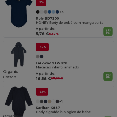
-11%
+3
Roly BD7200
HONEY Body de bebé com manga curta
A partir de:
5,78 €
6,52 €
-40%
Larkwood LW070
Macacão infantil animado
Organic
A partir de:
Cotton
16,58 €
27,60 €
-23%
+1
Kariban K837
Body algodão biológico de bebé
Organic