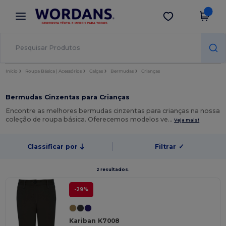
×
App Wordans
Obter app
Melhores preços na app!
Início
Roupa Básica | Acessórios
Calças
Bermudas
Crianças
Bermudas Cinzentas para Crianças
Encontre as melhores bermudas cinzentas para crianças na nossa
coleção de roupa básica. Oferecemos modelos ve…
Veja mais!
Classificar por
Filtrar
✓
2 resultados.
-29%
Kariban K7008