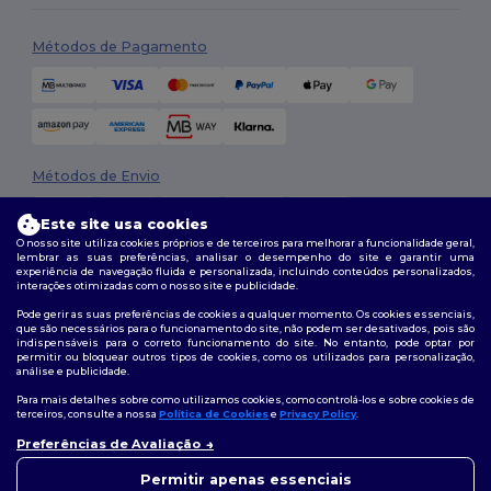
Métodos de Pagamento
Métodos de Envio
Este site usa cookies
O nosso site utiliza cookies próprios e de terceiros para melhorar a funcionalidade geral,
lembrar as suas preferências, analisar o desempenho do site e garantir uma
experiência de navegação fluida e personalizada, incluindo conteúdos personalizados,
interações otimizadas com o nosso site e publicidade.
Pode gerir as suas preferências de cookies a qualquer momento. Os cookies essenciais,
que são necessários para o funcionamento do site, não podem ser desativados, pois são
Siga-nos
indispensáveis para o correto funcionamento do site. No entanto, pode optar por
permitir ou bloquear outros tipos de cookies, como os utilizados para personalização,
análise e publicidade.
Para mais detalhes sobre como utilizamos cookies, como controlá-los e sobre cookies de
terceiros, consulte a nossa
Política de Cookies
e
Privacy Policy
.
2026. Todos os direitos reservados
Preferências de Avaliação
Termos e Condições
|
Política de personalização
|
Política de Privacidade
👋
Olá
|
Política de cookies
|
Mapa do Site
Se tiver alguma dúvida ou
Permitir apenas essenciais
questão, pode contactar-nos a