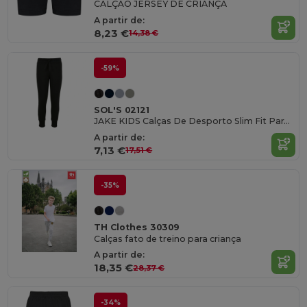
CALÇÃO JERSEY DE CRIANÇA
A partir de:
8,23 €
14,38 €
-59%
SOL'S 02121
JAKE KIDS Calças De Desporto Slim Fit Para Criança
A partir de:
7,13 €
17,51 €
-35%
TH Clothes 30309
Calças fato de treino para criança
A partir de:
18,35 €
28,37 €
-34%