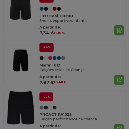
Just Cool JC080J
Shorts esportivos infantis
A partir de:
7,34 €
11,10 €
-24%
Malfini 613
Calções Miles de Criança
A partir de:
7,87 €
10,40 €
-27%
PROACT PA1025
Calção performance de criança
A partir de: