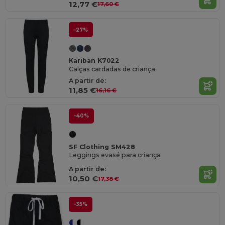
12,77 €
17,60 €
-27%
Kariban K7022
Calças cardadas de criança
A partir de:
11,85 €
16,16 €
-40%
SF Clothing SM428
Leggings evasé para criança
A partir de:
10,50 €
17,38 €
-35%