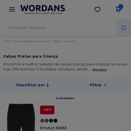
×
App Wordans
Obter app
Melhores preços na app!
Início
Roupa Básica | Acessórios
Calças
Crianças
Calças Pretas para Criança
Encontre a melhor seleção de calças pretas para criança na nossa
loja. Oferecemos 9 modelos versáteis, desde …
Veja mais!
Classificar por
Filtrar
✓
9 resultados.
-43%
ProAct PA153