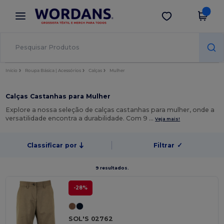
×
App Wordans
Obter app
Melhores preços na app!
Início
Roupa Básica | Acessórios
Calças
Mulher
Calças Castanhas para Mulher
Explore a nossa seleção de calças castanhas para mulher, onde a
versatilidade encontra a durabilidade. Com 9 …
Veja mais!
Classificar por
Filtrar
✓
9 resultados.
-28%
SOL'S 02762