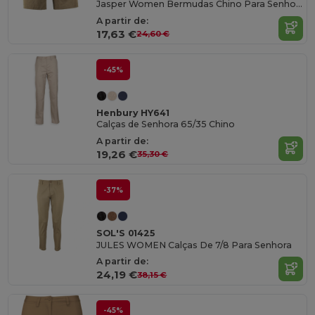
Jasper Women Bermudas Chino Para Senhora
A partir de:
17,63 €
24,60 €
-45%
Henbury HY641
Calças de Senhora 65/35 Chino
A partir de:
19,26 €
35,30 €
-37%
SOL'S 01425
JULES WOMEN Calças De 7/8 Para Senhora
A partir de:
24,19 €
38,15 €
-45%