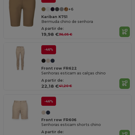
+6
Kariban K751
Bermuda chino de senhora
A partir de:
19,98 €
36,05 €
-46%
Front row FR622
Senhoras esticam as calças chino
A partir de:
22,18 €
41,20 €
-46%
Front row FR606
Senhoras esticam shorts chino
A partir de: