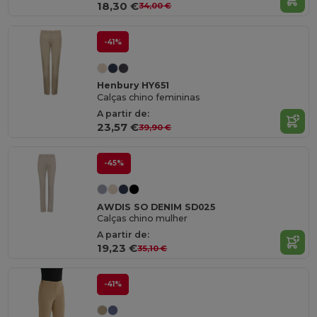
18,30 €
34,00 €
-41%
Henbury HY651
Calças chino femininas
A partir de:
23,57 €
39,90 €
-45%
AWDIS SO DENIM SD025
Calças chino mulher
A partir de:
19,23 €
35,10 €
-41%