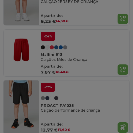
CALÇÃO JERSEY DE CRIANÇA
A partir de:
8,23 €
14,38 €
-24%
Malfini 613
Calções Miles de Criança
A partir de:
7,87 €
10,40 €
-27%
PROACT PA1025
Calção performance de criança
A partir de:
12,77 €
17,60 €