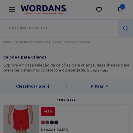
×
App Wordans
Obter app
Melhores preços na app!
Início
Roupa Básica | Acessórios
Calças
Calções
Crianças
Calções para Criança
Explore a nossa seleção de calções para criança, desenhados para
oferecer o máximo conforto e durabilidade. S…
Veja mais!
Classificar por
Filtrar
✓
4 resultados.
-43%
ProAct PA153