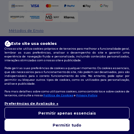
Métodos de Envio
Este site usa cookies
O nosso site utiliza cookies próprios e de terceiros para melhorar a funcionalidade geral,
lembrar as suas preferências, analisar o desempenho do site e garantir uma
experiência de navegação fluida e personalizada, incluindo conteúdos personalizados,
interações otimizadas com o nosso site e publicidade.
Pode gerir as suas preferências de cookies a qualquer momento. Os cookies essenciais,
que são necessários para o funcionamento do site, não podem ser desativados, pois são
Siga-nos
indispensáveis para o correto funcionamento do site. No entanto, pode optar por
permitir ou bloquear outros tipos de cookies, como os utilizados para personalização,
análise e publicidade.
Para mais detalhes sobre como utilizamos cookies, como controlá-los e sobre cookies de
terceiros, consulte a nossa
Política de Cookies
e
Privacy Policy
.
2026. Todos os direitos reservados
Preferências de Avaliação
Termos e Condições
|
Política de personalização
|
Política de Privacidade
👋
Olá
|
Política de cookies
|
Mapa do Site
Se tiver alguma dúvida ou
Permitir apenas essenciais
questão, pode contactar-nos a
qualquer momento. O nosso
Permitir tudo
chatbot está aqui para ajudar.