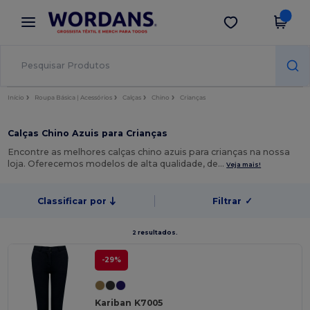
×
App Wordans
Obter app
Melhores preços na app!
Início
Roupa Básica | Acessórios
Calças
Chino
Crianças
Calças Chino Azuis para Crianças
Encontre as melhores calças chino azuis para crianças na nossa
loja. Oferecemos modelos de alta qualidade, de…
Veja mais!
Classificar por
Filtrar
✓
2 resultados.
-29%
Kariban K7005