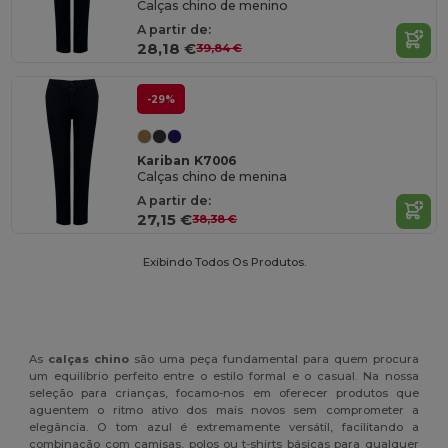
Calças chino de menino
A partir de:
28,18 €
39,84 €
-29%
Kariban K7006
Calças chino de menina
A partir de:
27,15 €
38,38 €
Exibindo Todos Os Produtos.
As
calças chino
são uma peça fundamental para quem procura
um equilíbrio perfeito entre o estilo formal e o casual. Na nossa
seleção para crianças, focamo-nos em oferecer produtos que
aguentem o ritmo ativo dos mais novos sem comprometer a
elegância. O tom azul é extremamente versátil, facilitando a
combinação com camisas, polos ou t-shirts básicas para qualquer