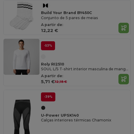
Build Your Brand BY450C
Conjunto de 5 pares de meias
A partir de:
12,22 €
-53%
Roly RI2510
SOUL L/S T-shirt interior masculina de manga comprida
A partir de:
5,71 €
12,18 €
-39%
U-Power UPSK140
Calças interiores térmicas Chamonix