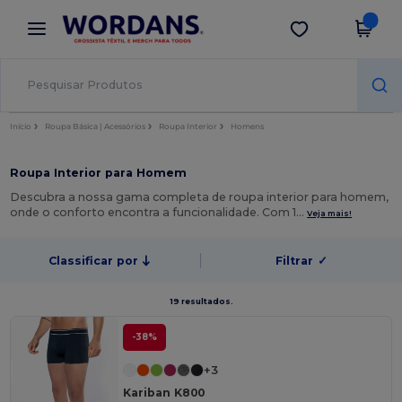
×
App Wordans
Obter app
Melhores preços na app!
Início
Roupa Básica | Acessórios
Roupa Interior
Homens
Roupa Interior para Homem
Descubra a nossa gama completa de roupa interior para homem,
onde o conforto encontra a funcionalidade. Com 1…
Veja mais!
Classificar por
Filtrar
✓
19 resultados.
-38%
+3
Kariban K800