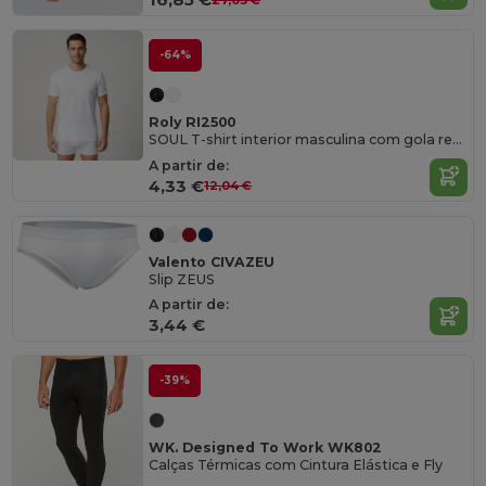
-64%
Roly RI2500
SOUL T-shirt interior masculina com gola redonda em canelado 1x1
A partir de:
4,33 €
12,04 €
Valento CIVAZEU
Slip ZEUS
A partir de:
3,44 €
-39%
WK. Designed To Work WK802
Calças Térmicas com Cintura Elástica e Fly