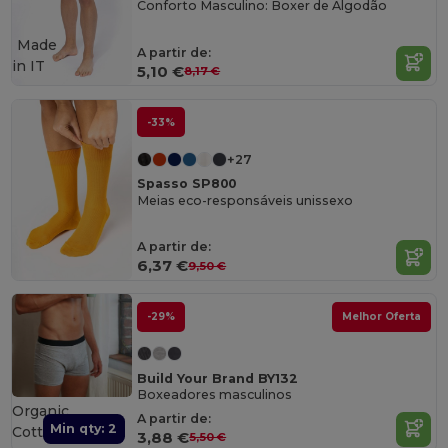
Conforto Masculino: Boxer de Algodão
Made
A partir de:
in
IT
5,10 €
8,17 €
-33%
+27
Spasso SP800
Meias eco-responsáveis unissexo
A partir de:
6,37 €
9,50 €
-29%
Melhor Oferta
Build Your Brand BY132
Boxeadores masculinos
Organic
A partir de:
Min qty: 2
Cotton
3,88 €
5,50 €