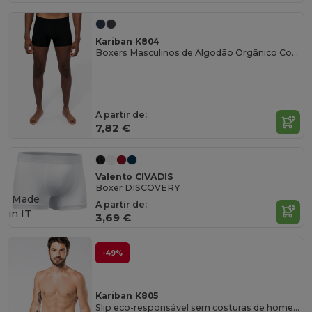
Kariban K804
Boxers Masculinos de Algodão Orgânico Confortável
A partir de:
7,82 €
Valento CIVADIS
Boxer DISCOVERY
Made
A partir de:
in
IT
3,69 €
-49%
Kariban K805
Slip eco-responsável sem costuras de homem