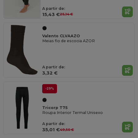
A partir de:
15,43 €
25,14 €
Valento CLVAAZO
Meias fio de escocia AZOR
A partir de:
3,32 €
-29%
Tricorp T75
Roupa Interior Termal Unisexo
A partir de:
35,01 €
49,50 €