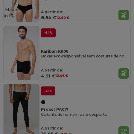
Made
A partir de:
in
IT
6,54 €
12,80 €
-64%
Kariban K806
Boxer eco-responsável sem costuras de homem
A partir de:
4,91 €
13,46 €
-38%
Proact PA017
Collants de homem para desporto
A partir de:
16,85 €
27,05 €