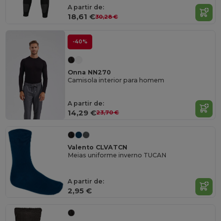
A partir de:
18,61 €
30,28 €
-40%
Onna NN270
Camisola interior para homem
A partir de:
14,29 €
23,70 €
Valento CLVATCN
Meias uniforme inverno TUCAN
A partir de:
2,95 €