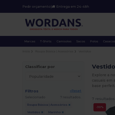
Pedir orçamento
|
Entrega em 24-48h
Marcas
T-Shirts
Camisolas
Sacos
Polos
Casaco
Início
Roupa Básica | Acessórios
Vestidos
Vestido
Classificar por
Explore a no
casuais em 
base perfeit
Filtros
«Reset
Selecionado
7 resultados.
7 resultados
Roupa Básica | Acessórios
-30%
Vestidos
Marinho