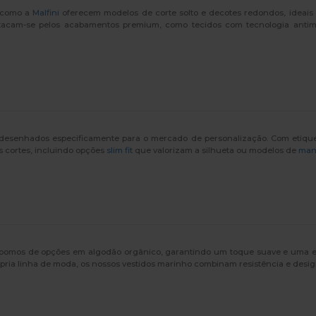
s como a
Malfini
oferecem modelos de corte solto e decotes redondos, ideais 
acam-se pelos acabamentos premium, como tecidos com tecnologia antiman
 desenhados especificamente para o mercado de personalização. Com etiquetas
s cortes, incluindo opções
slim fit
que valorizam a silhueta ou modelos de
man
ispomos de opções em algodão orgânico, garantindo um toque suave e uma es
pria linha de moda, os nossos vestidos marinho combinam resistência e design