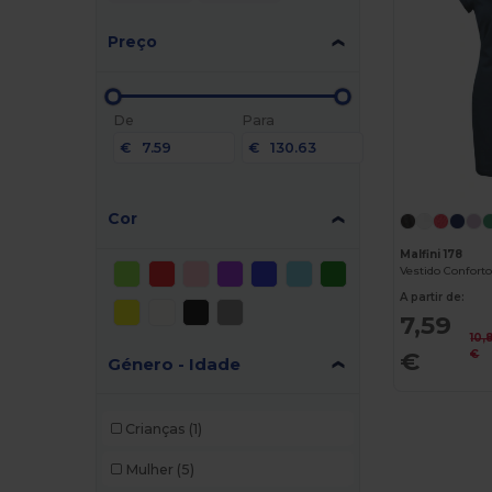
Preço
De
Para
€
€
Cor
Malfini 178
A partir de:
7,59
10,
€
€
Género - Idade
Crianças
(1)
Mulher
(5)