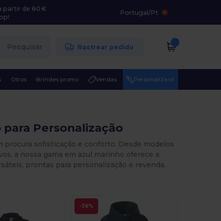
 partir de 80 €
Portugal
/
Pt
pp!
Pesquisar
Rastrear pedido
s
Otros
Brindes promo
Vendas
Personaliza-o!
o para Personalização
em procura sofisticação e conforto. Desde modelos
vos, a nossa gama em azul marinho oferece a
sáteis, prontas para personalização e revenda.
-36%