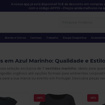
A nossa app já está disponível! 10 € de desconto em compras a
com o código APP10 – Preços ainda melhores na a
s
Bonés e Gorros
Camisas
Trabalho
Roupa Desportiva
Acessório
s em Azul Marinho: Qualidade e Estil
ssa seleção exclusiva de 7
vestidos marinho
, ideais para qu
algodão orgânico até opções formais para ambientes corporati
a para a sua marca ou evento em Portugal. Descubra peças ver
.
-46%
-45%