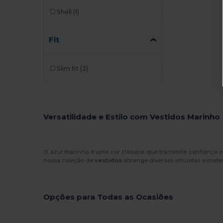
Shell
(1)
Fit
Slim fit
(2)
Versatilidade e Estilo com Vestidos Marinho
O azul marinho é uma cor clássica que transmite confiança e 
nossa coleção de
vestidos
abrange diversas silhuetas e materi
Opções para Todas as Ocasiões