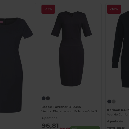
-35%
-36%
Brook Taverner BT2365
Kariban K49
Vestido Elegante com Bolsos e Gola Notch
Vestido Confor
A partir de:
A partir de:
96,81
22,95
149,68