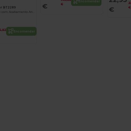
Encomendar
3
€
€
€
er BT2289
€
Vestido Elegante com Acabamento Antimanchas
6,92
Encomendar