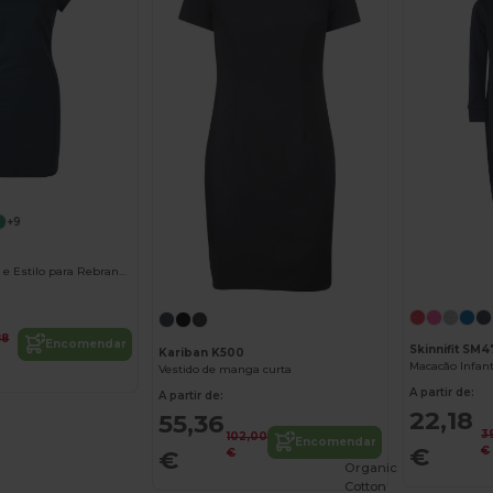
+9
Vestido Conforto e Estilo para Rebranding
88
Encomendar
Skinnifit SM
Kariban K500
Macacão Infanti
Vestido de manga curta
A partir de:
A partir de:
22,18
55,36
3
102,00
Encomendar
€
€
€
€
Organic
Cotton