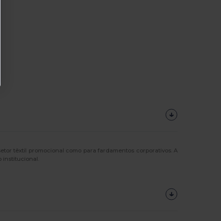
etor têxtil promocional como para fardamentos corporativos. A
institucional.