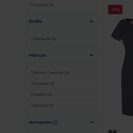
Unisexo
(1)
-34%
Estilo
Macacão
(1)
Marcas
Brook Taverner
(2)
Kariban
(2)
Malfini
(2)
Skinnifit
(1)
Armazém