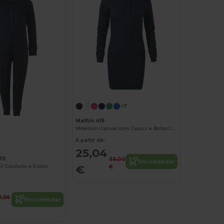
+7
Malfini 419
Moletom Casual com Capuz e Bolso Canguru
A partir de:
25,04
470
39,00
Encomendar
€
l Conforto e Estilo
€
9,96
Encomendar