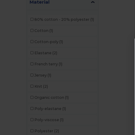
Material
80% cotton - 20% polyester
(1)
Cotton
(1)
Cotton-poly
(1)
Elastane
(2)
French terry
(1)
Jersey
(1)
Knit
(2)
Organic cotton
(1)
Poly-elastane
(1)
Poly-viscose
(1)
Polyester
(2)