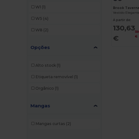
W1
(1)
Brook Tavern
W5
(4)
A partir de:
130,63
W8
(2)
19
€
€
Opções
Alto stock
(1)
Etiqueta removível
(1)
Orgânico
(1)
Mangas
Mangas curtas
(2)