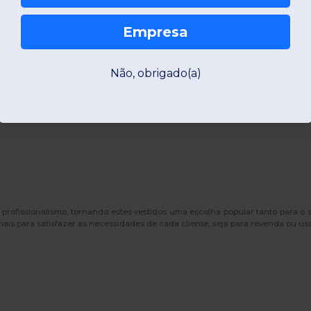
Empresa
Não, obrigado(a)
profissionalismo, tornando estes vestidos uma escolha popular tanto para o s
ais para satisfazer as necessidades de cada cliente, seja para revenda ou uso 