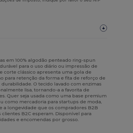
uções de imposto, indique por favor o seu NIF
anças em 100% algodão penteado ring-spun
durável para o uso diário ou impressão de
de corte clássico apresenta uma gola de
 para retenção da forma e fita de reforço de
durabilidade. O tecido lavado com enzimas
nalmente lisa, tornando-a a favorita de
es. Quer seja usada como uma base premium
ou como mercadoria para startups de moda,
rece a longevidade que os compradores B2B
 clientes B2C esperam. Disponível para
idades e encomendas por grosso.