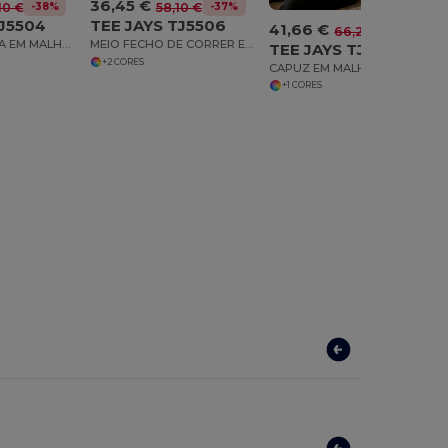
36,45 €
-38%
-37%
10 €
58,10 €
TJ5504
TEE JAYS TJ5506
41,66 €
-37%
66,20 €
GOLA REDONDA EM MALHA CANELADA
MEIO FECHO DE CORRER EM MALHA CANELADA
TEE JAYS TJ5508
+2 CORES
CAPUZ EM MALHA CANELADA COM FECHO DE CORRER
+1 CORES