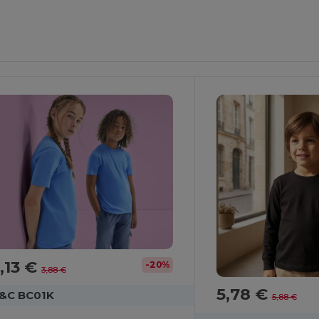
,13 €
-20%
3,88 €
5,78 €
&C BC01K
5,88 €