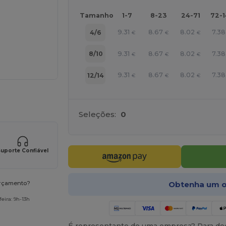
Tamanho
1-7
8-23
24-71
72-
9.31
8.67
8.02
7.38
4/6
€
€
€
9.31
8.67
8.02
7.38
8/10
€
€
€
9.31
8.67
8.02
7.38
12/14
€
€
€
a os seus produtos
Seleções:
0
uporte Confiável
Obtenha um o
orçamento?
eira: 9h-13h