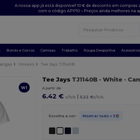
A nossa app já está disponível! 10 € de desconto em compras a
com o código APP10 – Preços ainda melhores na a
s
Bonés e Gorros
Camisas
Trabalho
Roupa Desportiva
Acessório
angas
Unisexo
Tee Jays TJ1140B
Tee Jays
TJ1140B
- White
- Cam
W1
A partir de
6.42 €
|
c/IVA
5.22 €
s/IVA
Escolha a cor:
Mostrar tudo
+ 3