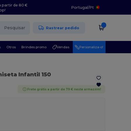
 partir de 80 €
Portugal
/
Pt
pp!
Pesquisar
Rastrear pedido
s
Otros
Brindes promo
Vendas
Personaliza-o!
iseta Infantil 150
Frete grátis a partir de 79 € neste armazém!