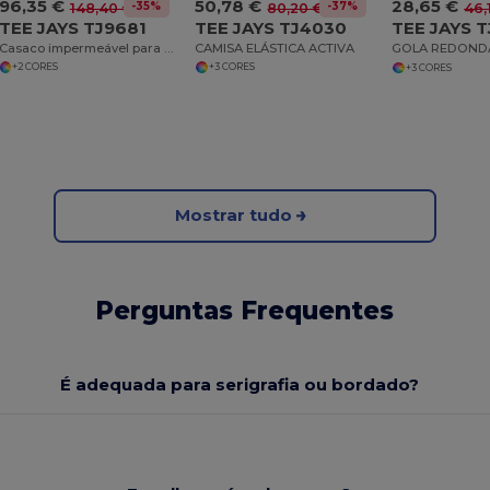
96,35 €
50,78 €
28,65 €
-35%
-37%
148,40 €
80,20 €
46,
TEE JAYS TJ9681
TEE JAYS TJ4030
TEE JAYS 
Casaco impermeável para mulher
CAMISA ELÁSTICA ACTIVA
+2 CORES
+3 CORES
+3 CORES
Mostrar tudo
Perguntas Frequentes
É adequada para serigrafia ou bordado?