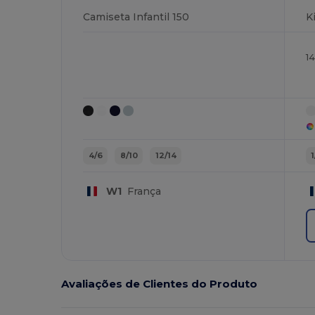
Camiseta Infantil 150
K
1
4/6
8/10
12/14
W1
França
Avaliações de Clientes do Produto