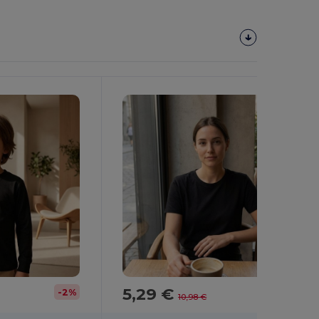
5,29 €
-2%
-52%
10,98 €