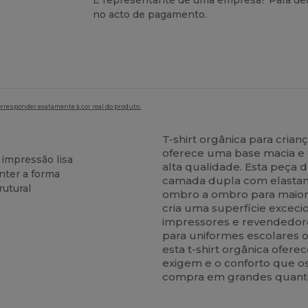
É representante de uma empresa? Para ded
no acto de pagamento.
orresponder exatamente à cor real do produto.
T-shirt orgânica para cri
oferece uma base macia e 
impressão lisa
alta qualidade. Esta peça 
nter a forma
camada dupla com elastano
rutural
ombro a ombro para maior 
cria uma superfície excecio
impressores e revendedor
para uniformes escolares 
esta t-shirt orgânica ofe
exigem e o conforto que os
compra em grandes quant