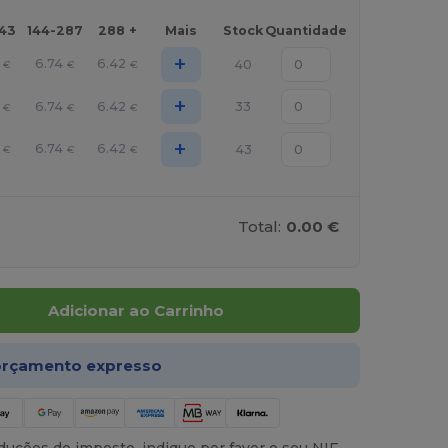
143
144-287
288 +
Mais
Stock
Quantidade
+
6.74
6.42
40
€
€
€
+
6.74
6.42
33
€
€
€
+
6.74
6.42
43
€
€
€
Total:
0.00 €
Adicionar ao Carrinho
rçamento expresso