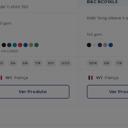
B&C BC01KLS
ids' t-shirt 150
Kids' long sleeve t-s
45 gsm
145 gsm
+10 CORES
1/2
3/4
5/6
7/8
9/11
12/13
15/16
5/6
7/8
W1
França
W1
França
Ver Produto
Ver Pro