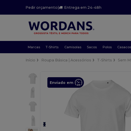
Pedir orçamento
|
Entrega em 24-48h
Marcas
T-Shirts
Camisolas
Sacos
Polos
Casaco
Início
Roupa Básica | Acessórios
T-Shirts
Sem M
Enviado em