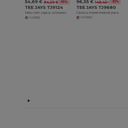
96,35 €
54,69 €
-35%
148,40 €
-35%
84,20 €
TEE JAYS TJ9680
TEE JAYS TJ9124
Casaco impermeável para homem
Velo com capuz unissexo
+3 CORES
+1 CORES