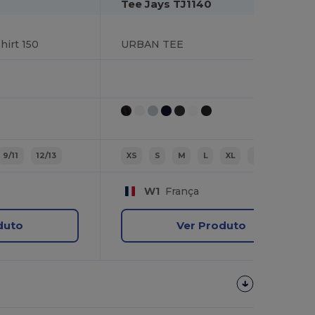
Tee Jays TJ1140
hirt 150
URBAN TEE
9/11
12/13
XS
S
M
L
XL
2XL
W1
França
duto
Ver Produto