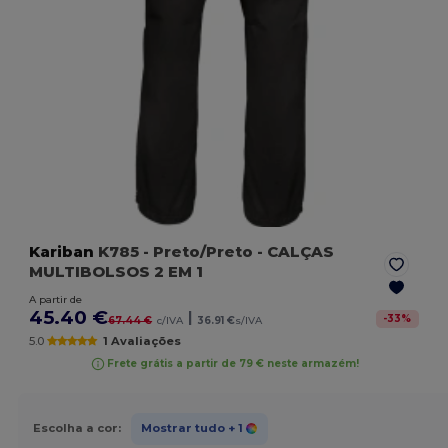
Kariban
K785
- Preto/Preto
- CALÇAS
MULTIBOLSOS 2 EM 1
A partir de
45.40 €
|
-
33
%
67.44 €
c/IVA
36.91 €
s/IVA
5.0
1 Avaliações
Frete grátis a partir de 79 € neste armazém!
Escolha a cor:
Mostrar tudo
+ 1