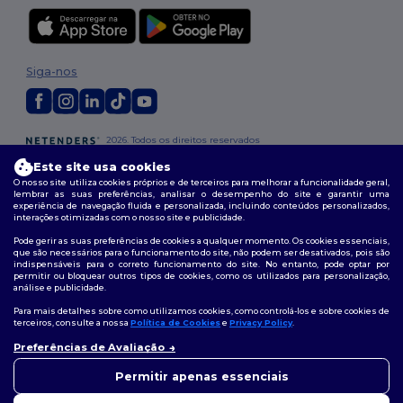
Siga-nos
2026. Todos os direitos reservados
Termos e Condições
|
Política de personalização
|
Política de Privacidade
Este site usa cookies
|
Política de cookies
|
Mapa do Site
O nosso site utiliza cookies próprios e de terceiros para melhorar a funcionalidade geral,
lembrar as suas preferências, analisar o desempenho do site e garantir uma
experiência de navegação fluida e personalizada, incluindo conteúdos personalizados,
interações otimizadas com o nosso site e publicidade.
Pode gerir as suas preferências de cookies a qualquer momento. Os cookies essenciais,
que são necessários para o funcionamento do site, não podem ser desativados, pois são
indispensáveis para o correto funcionamento do site. No entanto, pode optar por
permitir ou bloquear outros tipos de cookies, como os utilizados para personalização,
análise e publicidade.
Para mais detalhes sobre como utilizamos cookies, como controlá-los e sobre cookies de
terceiros, consulte a nossa
Política de Cookies
e
Privacy Policy
.
Preferências de Avaliação
👋
Olá
Se tiver alguma dúvida ou
Permitir apenas essenciais
questão, pode contactar-nos a
qualquer momento. O nosso