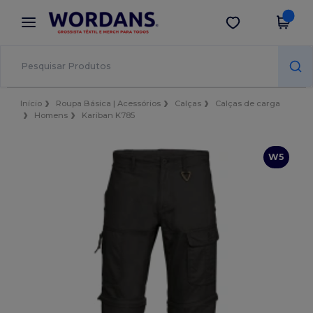
×
App Wordans
Obter app
Melhores preços na app!
Início
Roupa Básica | Acessórios
Calças
Calças de carga
Homens
Kariban K785
W5