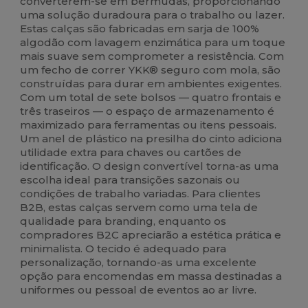
converterem-se em bermudas, proporcionando
uma solução duradoura para o trabalho ou lazer.
Estas calças são fabricadas em sarja de 100%
algodão com lavagem enzimática para um toque
mais suave sem comprometer a resistência. Com
um fecho de correr YKK® seguro com mola, são
construídas para durar em ambientes exigentes.
Com um total de sete bolsos — quatro frontais e
três traseiros — o espaço de armazenamento é
maximizado para ferramentas ou itens pessoais.
Um anel de plástico na presilha do cinto adiciona
utilidade extra para chaves ou cartões de
identificação. O design convertível torna-as uma
escolha ideal para transições sazonais ou
condições de trabalho variadas. Para clientes
B2B, estas calças servem como uma tela de
qualidade para branding, enquanto os
compradores B2C apreciarão a estética prática e
minimalista. O tecido é adequado para
personalização, tornando-as uma excelente
opção para encomendas em massa destinadas a
uniformes ou pessoal de eventos ao ar livre.