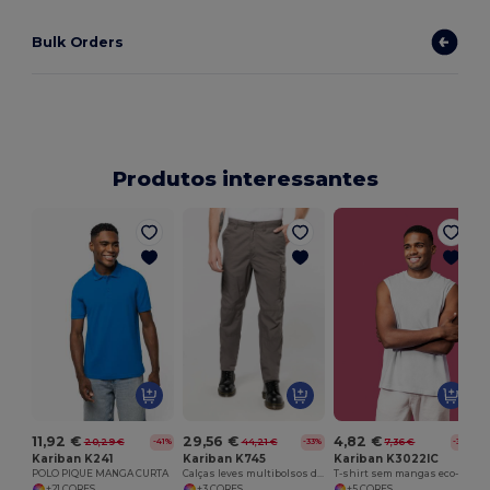
Bulk Orders
Produtos interessantes
11,92 €
29,56 €
4,82 €
20,29 €
44,21 €
7,36 €
-41%
-33%
-34%
Kariban K241
Kariban K745
Kariban K3022IC
POLO PIQUE MANGA CURTA
Calças leves multibolsos de homem
T-shirt sem mangas eco-responsável de homem
+21 CORES
+3 CORES
+5 CORES