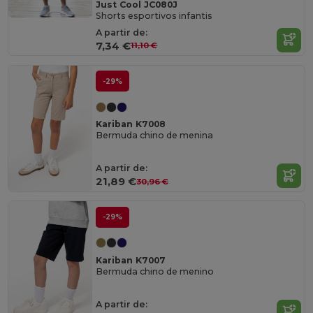
Just Cool JC080J
Shorts esportivos infantis
A partir de:
7,34 €
11,10 €
-29%
Kariban K7008
Bermuda chino de menina
A partir de:
21,89 €
30,96 €
-29%
Kariban K7007
Bermuda chino de menino
A partir de: