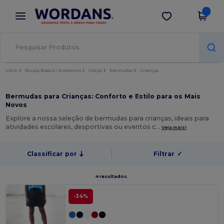
×
App Wordans
Obter app
Melhores preços na app!
Início
Roupa Básica | Acessórios
Calças
Bermudas
Crianças
Bermudas para Crianças: Conforto e Estilo para os Mais
Novos
Explore a nossa seleção de bermudas para crianças, ideais para
atividades escolares, desportivas ou eventos c…
Veja mais!
Classificar por
Filtrar
✓
4 resultados.
-34%