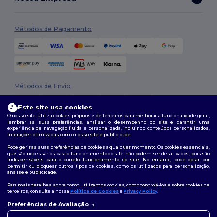
Métodos de Pagamento
Métodos de Envio
Este site usa cookies
O nosso site utiliza cookies próprios e de terceiros para melhorar a funcionalidade geral,
lembrar as suas preferências, analisar o desempenho do site e garantir uma
experiência de navegação fluida e personalizada, incluindo conteúdos personalizados,
interações otimizadas com o nosso site e publicidade.
Pode gerir as suas preferências de cookies a qualquer momento. Os cookies essenciais,
que são necessários para o funcionamento do site, não podem ser desativados, pois são
Siga-nos
indispensáveis para o correto funcionamento do site. No entanto, pode optar por
permitir ou bloquear outros tipos de cookies, como os utilizados para personalização,
análise e publicidade.
Para mais detalhes sobre como utilizamos cookies, como controlá-los e sobre cookies de
terceiros, consulte a nossa
Política de Cookies
e
Privacy Policy
.
2026. Todos os direitos reservados
Preferências de Avaliação
Termos e Condições
|
Política de personalização
|
Política de Privacidade
👋
Olá
|
Política de cookies
|
Mapa do Site
Se tiver alguma dúvida ou