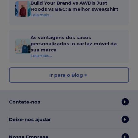
Build Your Brand vs AWDis Just
Hoods vs B&C: a melhor sweatshirt
Leia mais...
As vantagens dos sacos
personalizados: o cartaz móvel da
sua marca
Leia mais...
Ir para o Blog
Contate-nos
Deixe-nos ajudar
Nossa Empresa