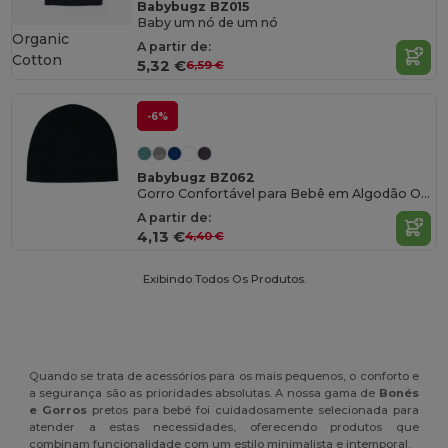
Babybugz BZ015
Baby um nó de um nó
Organic
A partir de:
Cotton
5,32 €
6,59 €
-6%
Babybugz BZ062
Gorro Confortável para Bebê em Algodão Orgânico
A partir de:
4,13 €
4,40 €
Exibindo Todos Os Produtos.
Quando se trata de acessórios para os mais pequenos, o conforto e
a segurança são as prioridades absolutas. A nossa gama de
Bonés
e Gorros
pretos para bebé foi cuidadosamente selecionada para
atender a estas necessidades, oferecendo produtos que
combinam funcionalidade com um estilo minimalista e intemporal.