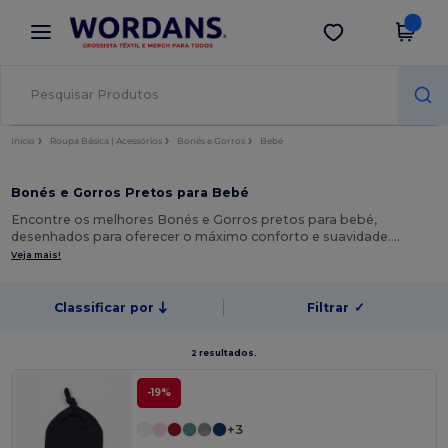
×
App Wordans
Obter app
Melhores preços na app!
Início
Roupa Básica | Acessórios
Bonés e Gorros
Bebé
Bonés e Gorros Pretos para Bebé
Encontre os melhores Bonés e Gorros pretos para bebé,
desenhados para oferecer o máximo conforto e suavidade.…
Veja mais!
Classificar por
Filtrar
✓
2 resultados.
-19%
+3