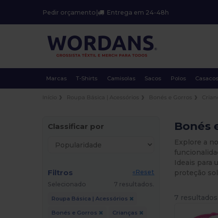
Pedir orçamento
|
Entrega em 24-48h
Marcas
T-Shirts
Camisolas
Sacos
Polos
Casaco
Início
Roupa Básica | Acessórios
Bonés e Gorros
Crian
Bonés e
Classificar por
Explore a n
funcionalid
Ideais para 
Filtros
proteção so
«Reset
Selecionado
7 resultados.
7 resultados
Roupa Básica | Acessórios
Bonés e Gorros
Crianças