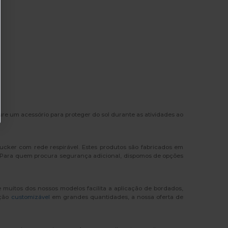
re um acessório para proteger do sol durante as atividades ao
rucker com rede respirável. Estes produtos são fabricados em
o. Para quem procura segurança adicional, dispomos de opções
e muitos dos nossos modelos facilita a aplicação de bordados,
ução
customizável
em grandes quantidades, a nossa oferta de