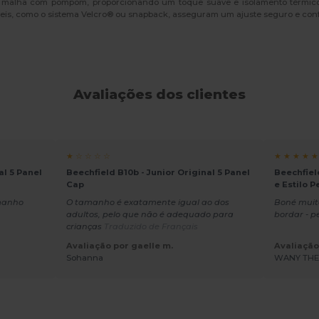
de malha com pompom, proporcionando um toque suave e isolamento térmico s
veis, como o sistema Velcro® ou snapback, asseguram um ajuste seguro e conf
Avaliações dos clientes
★ ☆ ☆ ☆ ☆
★ ★ ★ ★ ★
al 5 Panel
Beechfield B10b - Junior Original 5 Panel
Beechfiel
Cap
e Estilo 
amanho
O tamanho é exatamente igual ao dos
Boné muito
adultos, pelo que não é adequado para
bordar - p
crianças
Traduzido de Français
Avaliação por gaelle m.
Avaliação
Sohanna
WANY TH