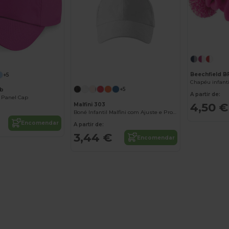
Beechfield 
+5
Chapéu infan
+5
0b
A partir de:
5 Panel Cap
4,50 €
Malfini 303
Boné Infantil Malfini com Ajuste e Proteção Solar
Encomendar
A partir de:
3,44 €
Encomendar