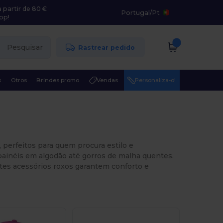
 partir de 80 €
Portugal
/
Pt
pp!
Pesquisar
Rastrear pedido
s
Otros
Brindes promo
Vendas
Personaliza-o!
, perfeitos para quem procura estilo e
painéis em algodão até gorros de malha quentes.
estes acessórios roxos garantem conforto e