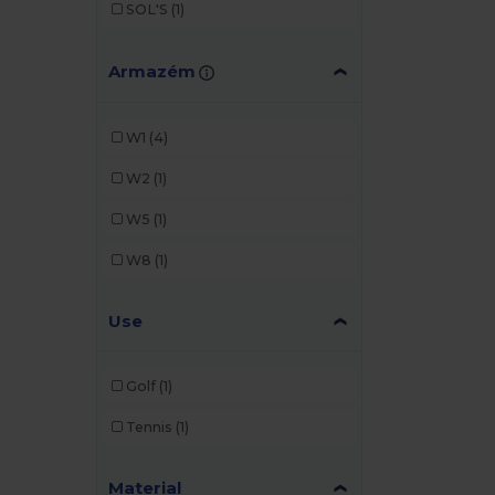
SOL'S
(1)
Armazém
W1
(4)
W2
(1)
W5
(1)
W8
(1)
Use
Golf
(1)
Tennis
(1)
Material