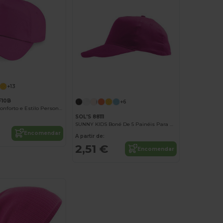
+13
F10B
+6
Boné Infantil Conforto e Estilo Personalizável
SOL'S 88111
SUNNY KIDS Boné De 5 Painéis Para Criança
Encomendar
A partir de:
2,51 €
Encomendar