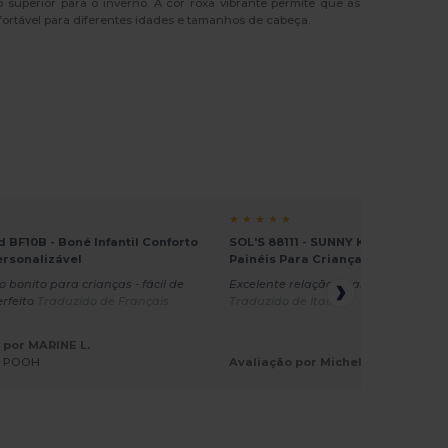
uperior para o inverno. A cor roxa vibrante permite que as
ortável para diferentes idades e tamanhos de cabeça.
★ ★ ★ ★ ★
d BF10B - Boné Infantil Conforto
SOL'S 88111 - SUNNY KIDS Boné De 
Personalizável
Painéis Para Criança
 bonito para crianças - fácil de
Excelente relação qualidade/preço
erfeito
Traduzido de Français
Traduzido de Italian
 por MARINE L.
E POOH
Avaliação por Michela M.