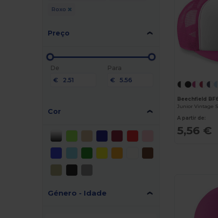
Roxo
Preço
De
Para
€
€
Beechfield BF
Junior Vintage 
Cor
A partir de:
5,56 €
Género - Idade