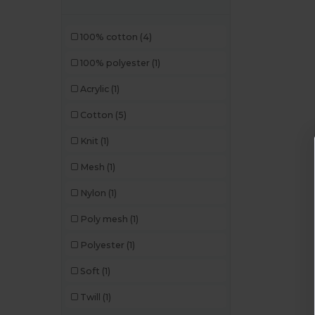
100% cotton
(4)
100% polyester
(1)
Acrylic
(1)
Cotton
(5)
Knit
(1)
Mesh
(1)
Nylon
(1)
Poly mesh
(1)
Polyester
(1)
Soft
(1)
Twill
(1)