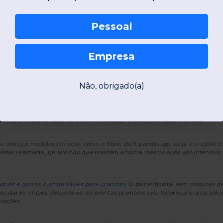
Pessoal
Empresa
Não, obrigado(a)
uidadosamente selecionada para oferecer durabilidade e conforto. Quer procu
oleção em roxo destaca-se pela versatilidade e qualidade dos materiais.
ue oferece modelos icónicos como o boné de 5 painéis em sarja e o estilo t
liéster resistente, garantindo que mantêm a forma mesmo após uso intensiv
onés e gorros customizáveis para crianças
. O painel frontal sem costuras d
s escolares, clubes desportivos ou eventos promocionais. Se procura uma sol
ciações.