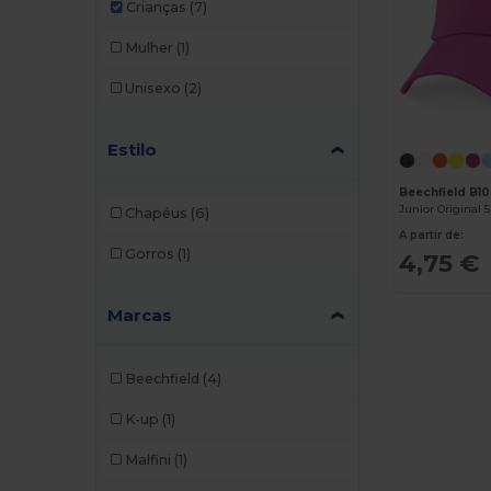
Crianças
(7)
Mulher
(1)
Unisexo
(2)
Estilo
Beechfield B1
Junior Original 
Chapéus
(6)
A partir de:
Gorros
(1)
4,75 €
Marcas
Beechfield
(4)
K-up
(1)
Malfini
(1)