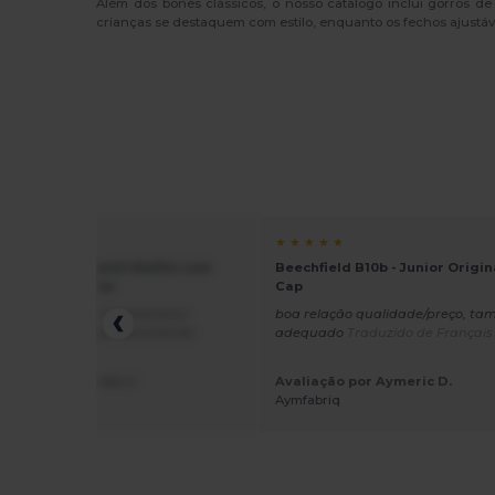
Além dos bonés clássicos, o nosso catálogo inclui gorros 
crianças se destaquem com estilo, enquanto os fechos ajustá
★ ★
★ ★ ★ ★ ★
 303 - Boné Infantil Malfini com
Beechfield B10b - Junior Origin
 e Proteção Solar
Cap
boa qualidade e acabamento
boa relação qualidade/preço, t
o sem problemas Recomendo
adequado
Traduzido de Français
ido de Français
ção por AynaCréa C.
Avaliação por Aymeric D.
ea couture
Aymfabriq