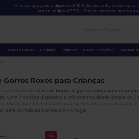
A nossa app já está disponível! 10 € de desconto em compras a
com o código APP10 – Preços ainda melhores na a
s
Bonés e Gorros
Camisas
Trabalho
Roupa Desportiva
Acessório
ças
 Gorros Roxos para Crianças
ossa seleção exclusiva de
bonés e gorros roxos para crianças
ade. Com 7 opções disponíveis, oferecemos desde bonés de 5 
uso diário, eventos escolares ou projetos de personalização, 
lar para os mais pequenos em Portugal.
.
-5%