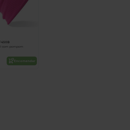
BF450B
til com pompom
Encomendar