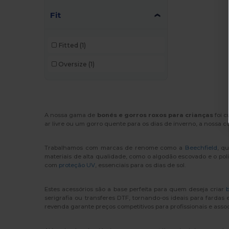
Fit
Fitted
(1)
Oversize
(1)
A nossa gama de
bonés e gorros roxos para crianças
foi c
ar livre ou um gorro quente para os dias de inverno, a nossa c
Trabalhamos com marcas de renome como a
Beechfield
, q
materiais de alta qualidade, como o algodão escovado e o po
com
proteção UV
, essenciais para os dias de sol.
Estes acessórios são a base perfeita para quem deseja criar
b
serigrafia ou transferes DTF, tornando-os ideais para farda
revenda garante preços competitivos para profissionais e asso