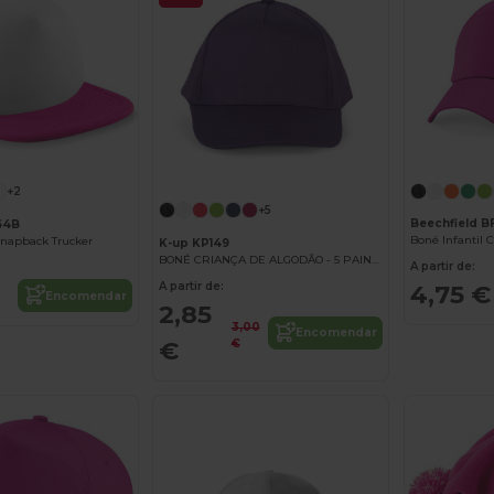
+2
+5
Beechfield B
64B
Snapback Trucker
K-up KP149
BONÉ CRIANÇA DE ALGODÃO - 5 PAINÉIS
A partir de:
A partir de:
4,75 €
Encomendar
2,85
3,00
Encomendar
€
€