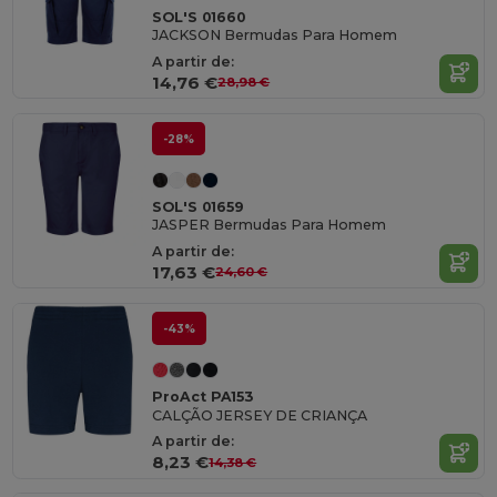
SOL'S 01660
JACKSON Bermudas Para Homem
A partir de:
14,76 €
28,98 €
-28%
SOL'S 01659
JASPER Bermudas Para Homem
A partir de:
17,63 €
24,60 €
-43%
ProAct PA153
CALÇÃO JERSEY DE CRIANÇA
A partir de:
8,23 €
14,38 €