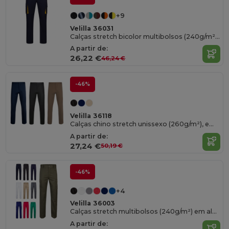
+9
Velilla 36031
Calças stretch bicolor multibolsos (240g/m²), em algodão (46%), EME (38%) e poliéster (16%)
A partir de:
26,22 €
46,24 €
-46%
Velilla 36118
Calças chino stretch unissexo (260g/m²), em algodão (98%) e elastano (2%)
A partir de:
27,24 €
50,19 €
-46%
+4
Velilla 36003
Calças stretch multibolsos (240g/m²) em algodão (46%), EME (38%) e poliéster (16%)
A partir de: