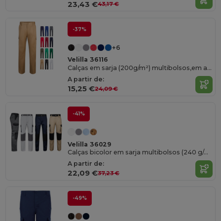
23,43 €
43,17 €
-37%
+6
Velilla 36116
Calças em sarja (200g/m²) multibolsos,em algodão (35%) e poliéster (65%)
A partir de:
15,25 €
24,09 €
-41%
Velilla 36029
Calças bicolor em sarja multibolsos (240 g/m²), em algodão (35%) e poliéster (65%)
A partir de:
22,09 €
37,23 €
-49%