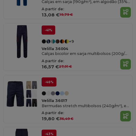
Calças em sarja (190g/m²), em algodão (35%) e poliéster (65%)
A partir de:
13,08 €
19,79 €
-41%
+9
Velilla 36004
Calças bicolor em sarja multibolsos (200g/m²), em algodão (35%) e poliéster (65%)
A partir de:
16,57 €
27,91 €
-46%
Velilla 36017
Bermudas stretch multibolsos (240g/m²), em algodão (46%), EME (38%) e poliéster (16%)
A partir de:
19,80 €
36,49 €
-43%