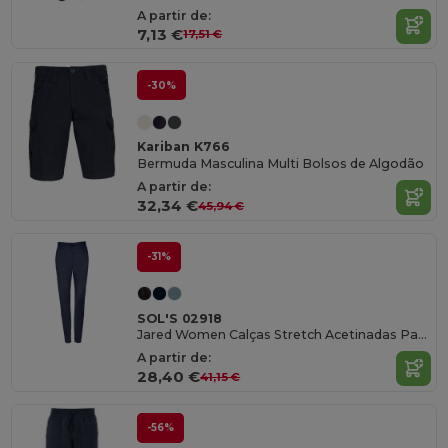
A partir de:
7,13 €
17,51 €
-30%
Kariban K766
Bermuda Masculina Multi Bolsos de Algodão
A partir de:
32,34 €
45,94 €
-31%
SOL'S 02918
Jared Women Calças Stretch Acetinadas Para Senhora
A partir de:
28,40 €
41,15 €
-56%