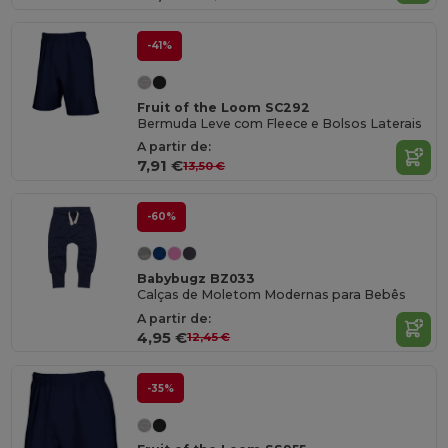
-41%
Fruit of the Loom SC292
Bermuda Leve com Fleece e Bolsos Laterais
A partir de:
7,91 €
13,50 €
-60%
Babybugz BZ033
Calças de Moletom Modernas para Bebês
A partir de:
4,95 €
12,45 €
-35%