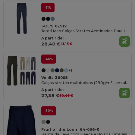
-31%
SOL'S 02917
Jared Men Calças Stretch Acetinadas Para Homem
A partir de:
28,40 €
41,15 €
-46%
+1
Velilla 36008
Calças stretch multibolsos (290g/m²), em algodão (46%), EME (38%) e poliéster (16%)
A partir de:
27,38 €
50,46 €
-30%
Fruit of the Loom 64-036-0
Bermuda Leve com Fleece e Bolsos Laterais