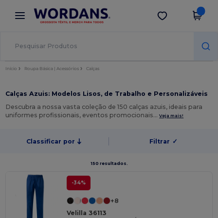
×
App Wordans
Obter app
Melhores preços na app!
Início
Roupa Básica | Acessórios
Calças
Calças Azuis: Modelos Lisos, de Trabalho e Personalizáveis
Descubra a nossa vasta coleção de 150 calças azuis, ideais para
uniformes profissionais, eventos promocionais…
Veja mais!
Classificar por
Filtrar
✓
150 resultados.
-34%
+8
Velilla 36113