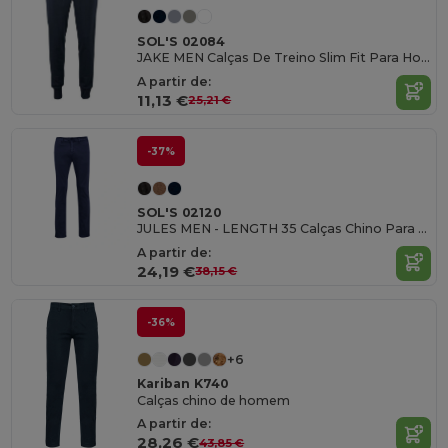
SOL'S 02084
JAKE MEN Calças De Treino Slim Fit Para Homem
A partir de:
11,13 €
25,21 €
-37%
SOL'S 02120
JULES MEN - LENGTH 35 Calças Chino Para Homem
A partir de:
24,19 €
38,15 €
-36%
+6
Kariban K740
Calças chino de homem
A partir de:
28,26 €
43,85 €