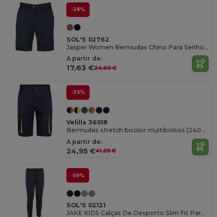
-28%
SOL'S 02762
Jasper Women Bermudas Chino Para Senhora
A partir de:
17,63 €
24,60 €
-39%
Velilla 36018
Bermudas stretch bicolor multibolsos (240g/m²), em algodão (46%), EME (38%) e poliéster (16%)
A partir de:
24,95 €
41,05 €
-59%
SOL'S 02121
JAKE KIDS Calças De Desporto Slim Fit Para Criança