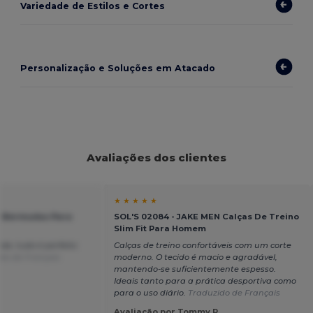
Variedade de Estilos e Cortes
Personalização e Soluções em Atacado
Avaliações dos clientes
★ ★ ★ ★ ★
R Bermudas Para
SOL'S 02084 - JAKE MEN Calças De Treino
Slim Fit Para Homem
de, tudo é perfeito
Calças de treino confortáveis com um corte
do de Français
moderno. O tecido é macio e agradável,
mantendo-se suficientemente espesso.
Ideais tanto para a prática desportiva como
para o uso diário.
Traduzido de Français
Avaliação por Tommy R.