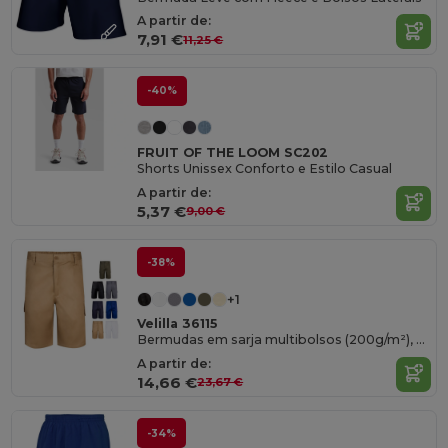
A partir de:
7,91 €
11,25 €
-40%
FRUIT OF THE LOOM SC202
Shorts Unissex Conforto e Estilo Casual
A partir de:
5,37 €
9,00 €
-38%
+1
Velilla 36115
Bermudas em sarja multibolsos (200g/m²), em algodão (35%) e poliéster (65%)
A partir de:
14,66 €
23,67 €
-34%