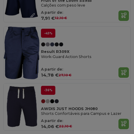
Fruit of the Loom SS955
Calções com peso leve
A partir de:
7,91 €
12,10 €
-45%
Result R309X
Work-Guard Action Shorts
A partir de:
14,78 €
27,10 €
-36%
AWDIS JUST HOODS JH080
Shorts Confortáveis para Campus e Lazer
A partir de:
14,06 €
22,10 €