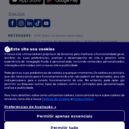
Siga-nos
2026. Todos os direitos reservados
Termos e Condições
|
Política de personalização
|
Política de Privacidade
|
Política de cookies
|
Mapa do Site
Este site usa cookies
O nosso site utiliza cookies próprios e de terceiros para melhorar a funcionalidade geral,
lembrar as suas preferências, analisar o desempenho do site e garantir uma
experiência de navegação fluida e personalizada, incluindo conteúdos personalizados,
interações otimizadas com o nosso site e publicidade.
Pode gerir as suas preferências de cookies a qualquer momento. Os cookies essenciais,
que são necessários para o funcionamento do site, não podem ser desativados, pois são
indispensáveis para o correto funcionamento do site. No entanto, pode optar por
permitir ou bloquear outros tipos de cookies, como os utilizados para personalização,
análise e publicidade.
Para mais detalhes sobre como utilizamos cookies, como controlá-los e sobre cookies de
terceiros, consulte a nossa
Política de Cookies
e
Privacy Policy
.
Preferências de Avaliação
👋
Olá
Se tiver alguma dúvida ou
Permitir apenas essenciais
questão, pode contactar-nos a
qualquer momento. O nosso
Permitir tudo
chatbot está aqui para ajudar.