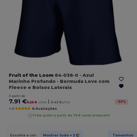
Fruit of the Loom
64-036-0
- Azul
Marinho Profundo
- Bermuda Leve com
Fleece e Bolsos Laterais
A partir de
7.91 €
|
-
30
%
11.25 €
c/IVA
6.43 €
s/IVA
4.8
6 Avaliações
Frete grátis a partir de 79 € neste armazém!
Escolha a cor:
Mostrar tudo
+ 2
Tamanhos