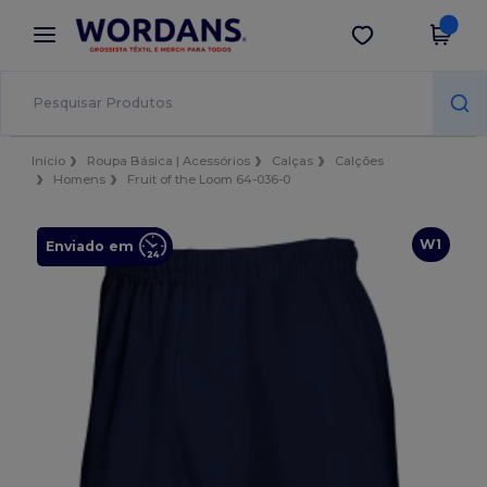
×
App Wordans
Obter app
Melhores preços na app!
Início
Roupa Básica | Acessórios
Calças
Calções
Homens
Fruit of the Loom 64-036-0
W1
Enviado em