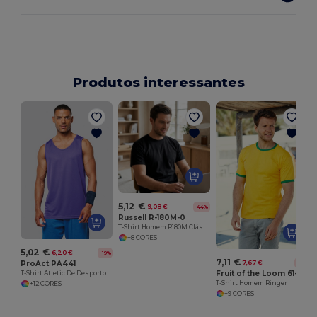
Produtos interessantes
5,12 €
9,08 €
-44%
Russell R-180M-0
T-Shirt Homem R180M Clássica
+8 CORES
5,02 €
6,20 €
-19%
7,11 €
ProAct PA441
7,67 €
-7%
Fruit of the Loom 61-168-0
T-Shirt Atletic De Desporto
T-Shirt Homem Ringer
+12 CORES
+9 CORES