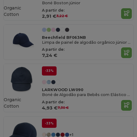
Boné Boston júnior
Organic
A partir de:
Cotton
2,91 €
3,22 €
Beechfield BF063NB
Limpa de painel de algodão orgânico júnior de 5 painéis
A partir de:
7,24 €
-33%
LARKWOOD LW090
Boné de Algodão para Bebês com Elástico Confortável
Organic
A partir de:
Cotton
4,93 €
7,30 €
-33%
+1