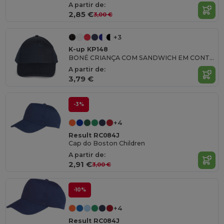
A partir de:
2,85 €
3,00 €
+3
K-up KP148
BONÉ CRIANÇA COM SANDWICH EM CONTRASTE - 5 PAINÉIS
A partir de:
3,79 €
-3%
+4
Result RC084J
Cap do Boston Children
A partir de:
2,91 €
3,00 €
-10%
+4
Result RC084J