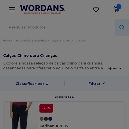
×
App Wordans
Obter app
Melhores preços na app!
Início
Roupa Básica | Acessórios
Calças
Chino
Crianças
Calças Chino para Crianças
Explore a nossa seleção de calças chino para crianças,
desenhadas para oferecer o equilíbrio perfeito entre e…
Veja mais!
Classificar por
Filtrar
✓
2 resultados.
-29%
Kariban K7005