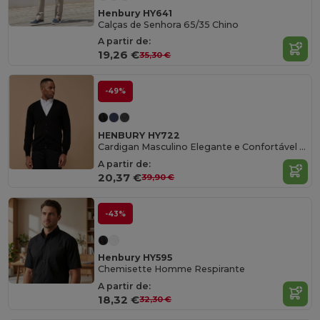
Henbury HY641
Calças de Senhora 65/35 Chino
A partir de:
19,26 €
35,30 €
-49%
HENBURY HY722
Cardigan Masculino Elegante e Confortável Henbury
A partir de:
20,37 €
39,90 €
-43%
Henbury HY595
Chemisette Homme Respirante
A partir de:
18,32 €
32,30 €