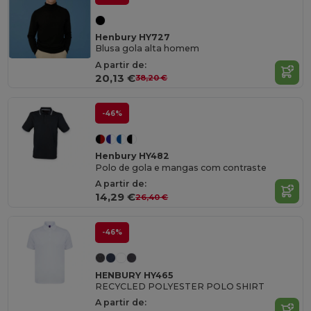
Henbury HY727
Blusa gola alta homem
A partir de:
20,13 €
38,20 €
-46%
Henbury HY482
Polo de gola e mangas com contraste
A partir de:
14,29 €
26,40 €
-46%
HENBURY HY465
RECYCLED POLYESTER POLO SHIRT
A partir de: