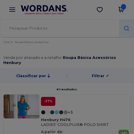
×
App Wordans
Obter app
Melhores preços na app!
Início
Roupa Básica | Acessórios
Venda por atacado e a retalho
Roupa Básica Acessórios
Henbury
Classificar por
Filtrar
✓
61 resultados.
-37%
+3
Henbury H476
LADIES' COOLPLUS® POLO SHIRT
A partir de: