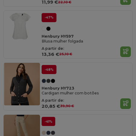
11,99 €
22,10 €
-47%
Henbury HY597
Blusa mulher folgada
A partir de:
13,36 €
25,10 €
-48%
Henbury HY723
Cardigan mulher com botões
A partir de:
20,85 €
39,90 €
-41%