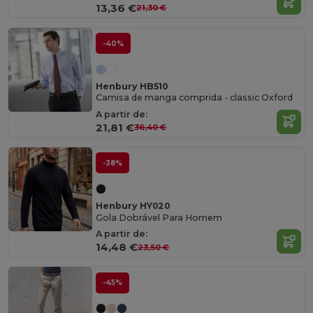
13,36 €
21,30 €
-40%
Henbury HB510
Camisa de manga comprida - classic Oxford
A partir de:
21,81 €
36,40 €
-38%
Henbury HY020
Gola Dobrável Para Homem
A partir de:
14,48 €
23,50 €
-45%