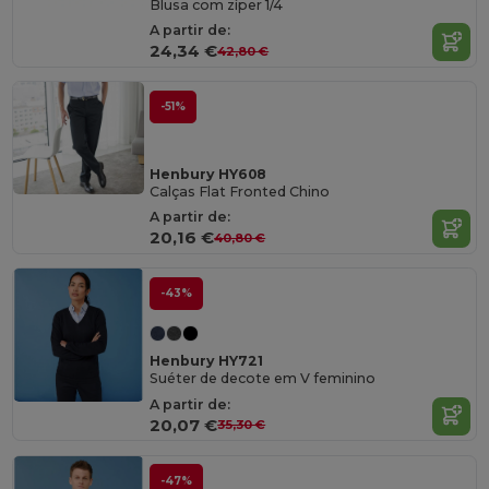
Blusa com zíper 1/4
A partir de:
24,34 €
42,80 €
-51%
Henbury HY608
Calças Flat Fronted Chino
A partir de:
20,16 €
40,80 €
-43%
Henbury HY721
Suéter de decote em V feminino
A partir de:
20,07 €
35,30 €
-47%