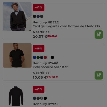
-43%
Henbury HB722
Cardigã Elegante com Botões de Efeito Chifre
A partir de:
20,37 €
35,51 €
-48%
Henbury HY460
Polo homem poliéster
A partir de:
10,63 €
20,50 €
-43%
Henbury HY729