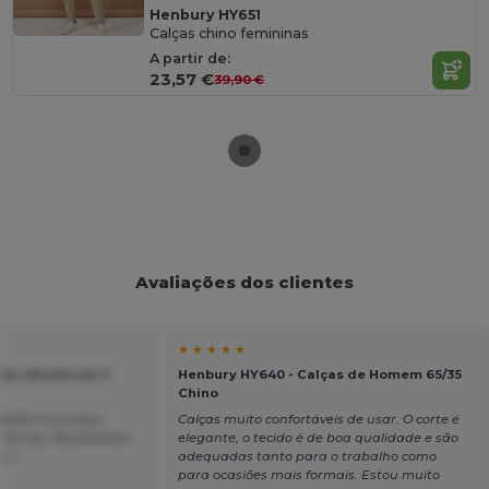
Henbury HY651
Calças chino femininas
A partir de:
23,57 €
39,90 €
Avaliações dos clientes
★ ★ ★ ★ ★
ter decote em V
Henbury HY640 - Calças de Homem 65/35
Chino
dade e os preços
Calças muito confortáveis de usar. O corte é
m do dia. Recomendo-
elegante, o tecido é de boa qualidade e são
ais
adequadas tanto para o trabalho como
para ocasiões mais formais. Estou muito