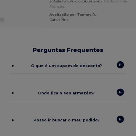
satisfeito com o acabamento.
Traduzido de
Français
Avaliação por Tommy R.
 M.
Catch Plus
Perguntas Frequentes
O que é um cupom de desconto?
Onde fica o seu armazém?
Posso ir buscar o meu pedido?