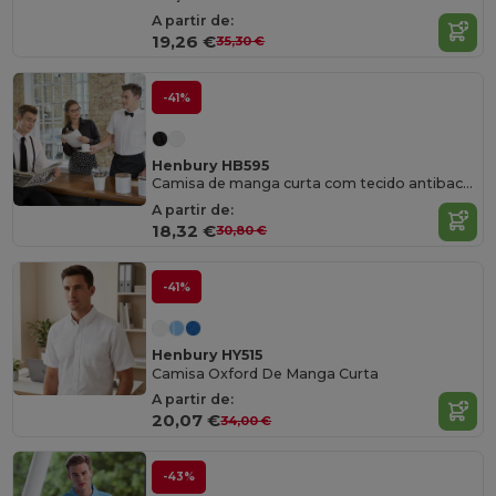
A partir de:
19,26 €
35,30 €
-41%
Henbury HB595
Camisa de manga curta com tecido antibacteriano
A partir de:
18,32 €
30,80 €
-41%
Henbury HY515
Camisa Oxford De Manga Curta
A partir de:
20,07 €
34,00 €
-43%