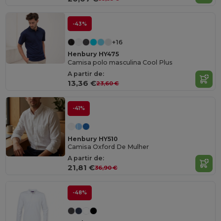
-43%
+16
Henbury HY475
Camisa polo masculina Cool Plus
A partir de:
13,36 €
23,60 €
-41%
Henbury HY510
Camisa Oxford De Mulher
A partir de:
21,81 €
36,90 €
-48%