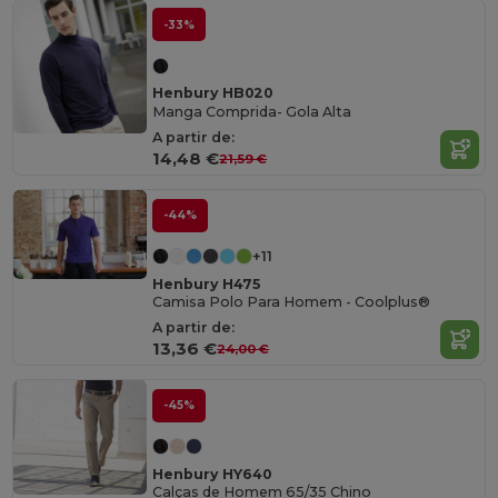
-33%
Henbury HB020
Manga Comprida- Gola Alta
A partir de:
14,48 €
21,59 €
-44%
+11
Henbury H475
Camisa Polo Para Homem - Coolplus®
A partir de:
13,36 €
24,00 €
-45%
Henbury HY640
Calças de Homem 65/35 Chino