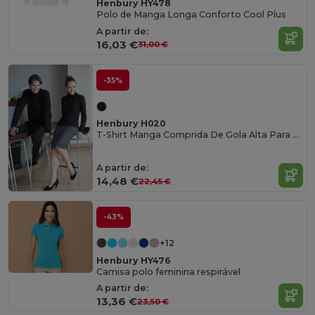
Henbury HY478
Polo de Manga Longa Conforto Cool Plus
A partir de:
16,03 €
31,00 €
-35%
Henbury H020
T-Shirt Manga Comprida De Gola Alta Para Homem
A partir de:
14,48 €
22,45 €
-43%
+12
Henbury HY476
Camisa polo feminina respirável
A partir de:
13,36 €
23,50 €