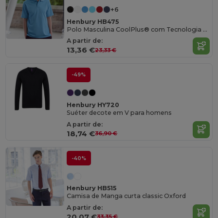
+6
Henbury HB475
Polo Masculina CoolPlus® com Tecnologia de Absorção
A partir de:
13,36 €
23,33 €
-49%
Henbury HY720
Suéter decote em V para homens
A partir de:
18,74 €
36,90 €
-40%
Henbury HB515
Camisa de Manga curta classic Oxford
A partir de:
20,07 €
33,35 €