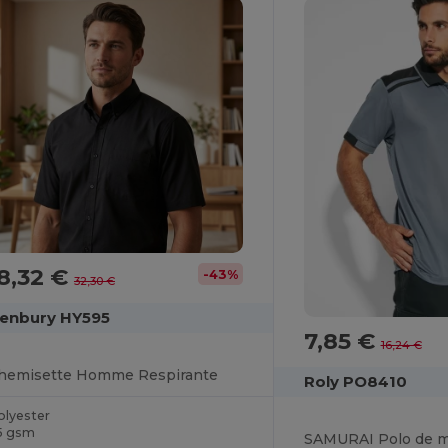
8,32 €
-43%
32,30 €
enbury HY595
7,85 €
16,24 €
hemisette Homme Respirante
Roly PO8410
olyester
15 gsm