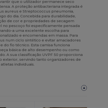
antir que o utilizador permanece seco
intensa. A proteção antibacteriana integrada é
cus aureus e Streptococcus pneumonia,
go do dia. Concebida para durabilidade,
nção de cor e propriedades de secagem
el no pescoço foi especificamente pensada
tornando-a uma excelente escolha para
rsonalizado e encomendas em massa. Para
us num ciclo sintético e evitar amaciadores
e do fio técnico. Esta camisa funciona
peça básica de alto desempenho ou como
o. A sua classificação UVPF 50 proporciona
o exterior, servindo tanto organizadores de
tletas individuais.