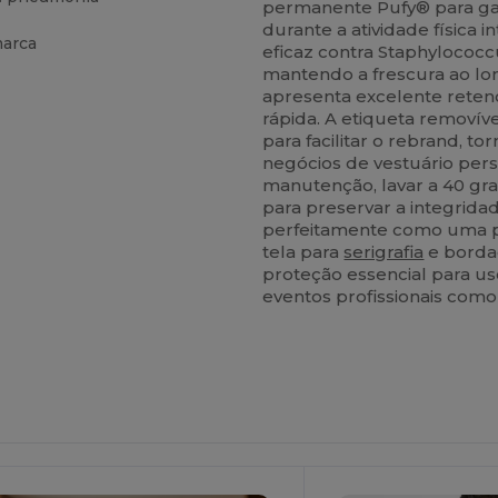
permanente Pufy® para gar
durante a atividade física 
marca
eficaz contra Staphylococ
mantendo a frescura ao lon
apresenta excelente rete
rápida. A etiqueta removív
para facilitar o rebrand, 
negócios de vestuário pe
manutenção, lavar a 40 gra
para preservar a integridad
perfeitamente como uma 
tela para
serigrafia
e bordad
proteção essencial para us
eventos profissionais como a