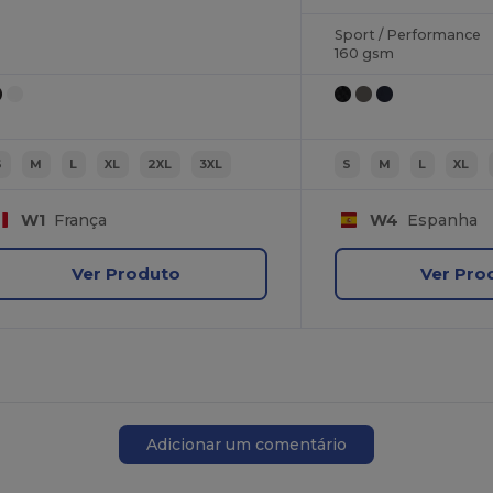
Sport / Performance
160 gsm
S
M
L
XL
2XL
3XL
S
M
L
XL
W1
França
W4
Espanha
Ver Produto
Ver Pro
Adicionar um comentário