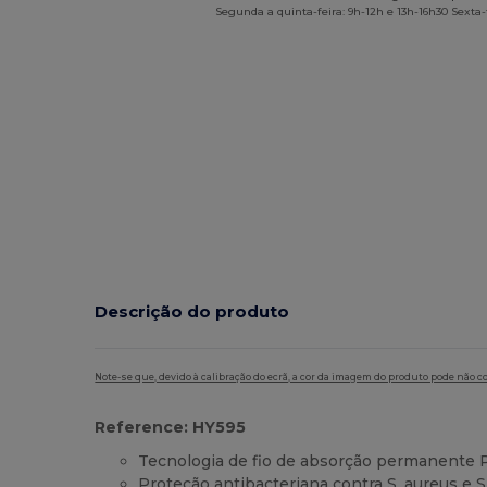
Segunda a quinta-feira: 9h-12h e 13h-16h30 Sexta-f
Descrição do produto
Note-se que, devido à calibração do ecrã, a cor da imagem do produto pode não c
Reference: HY595
Tecnologia de fio de absorção permanente 
Proteção antibacteriana contra S. aureus e 