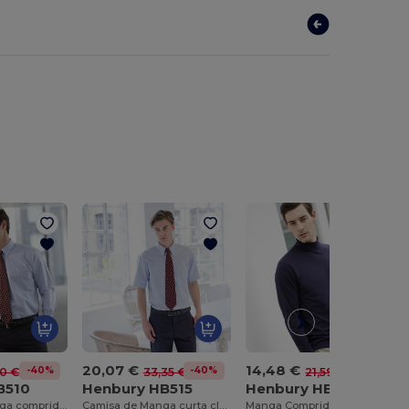
20,07 €
14,48 €
-40%
-40%
-33%
0 €
33,35 €
21,59 €
B510
Henbury HB515
Henbury HB020
Camisa de manga comprida - classic Oxford
Camisa de Manga curta classic Oxford
Manga Comprida- Gola Alta