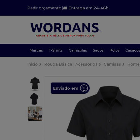
Pedir orçamento
|
Entrega em 24-48h
Marcas
T-Shirts
Camisolas
Sacos
Polos
Casaco
Início
Roupa Básica | Acessórios
Camisas
Home
Enviado em