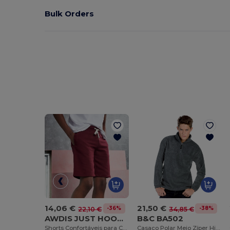
Bulk Orders
21,50 €
14,06 €
-38%
-36%
34,85 €
22,10 €
B&C BA502
AWDIS JUST HOODS JH080
Casaco Polar Meio Zíper Highlander
Shorts Confortáveis para Campus e Lazer