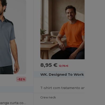
8,95 €
-30%
12,76 €
WK. Designed To Work WK306
-52%
T-shirt com tratamento antibacteriano de homem
Crew neck
SAMURAI Polo de manga curta com combinação de cores