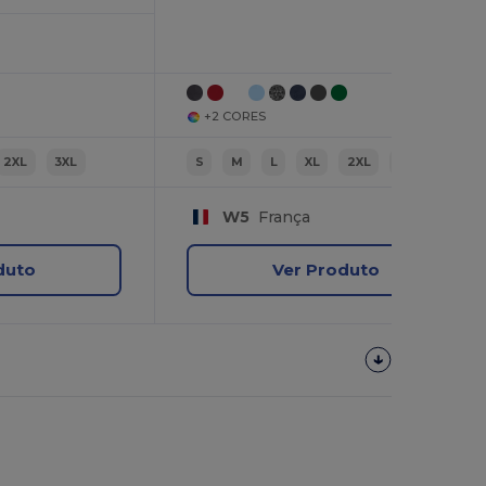
+2 CORES
2XL
3XL
S
M
L
XL
2XL
3XL
W5
França
duto
Ver Produto