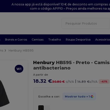
A nossa app já está disponível! 10 € de desconto em compras a
com o código APP10 – Preços ainda melhores na a
s
Bonés e Gorros
Camisas
Trabalho
Roupa Desportiva
Acessório
ns
Henbury HB595
Henbury
HB595
- Preto
- Camis
antibacteriano
W1
A partir de
18.32 €
|
-
41
%
30.80 €
c/IVA
14.89 €
s/IVA
Escolha a cor:
Mostrar tudo
+ 1