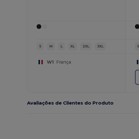
S
M
L
XL
2XL
3XL
W1
França
Avaliações de Clientes do Produto