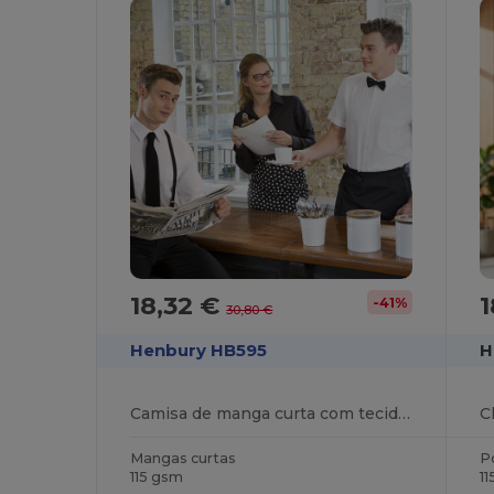
18,32 €
1
-41%
30,80 €
Henbury HB595
H
Camisa de manga curta com tecido antibacteriano
C
Mangas curtas
P
115 gsm
1