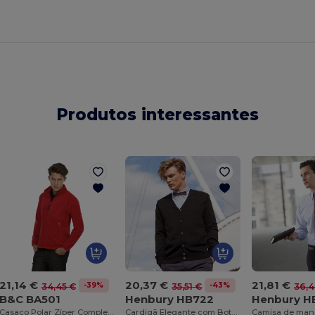
Produtos interessantes
21,14 €
20,37 €
21,81 €
-39%
-43%
34,45 €
35,51 €
36,4
B&C BA501
Henbury HB722
Henbury H
Casaco Polar Zíper Completo Icewalker
Cardigã Elegante com Botões de Efeito Chifre