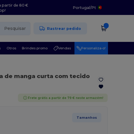
 partir de 80 €
Portugal
/
Pt
pp!
Pesquisar
Rastrear pedido
s
Otros
Brindes promo
Vendas
Personaliza-o!
a de manga curta com tecido
Frete grátis a partir de 79 € neste armazém!
Tamanhos