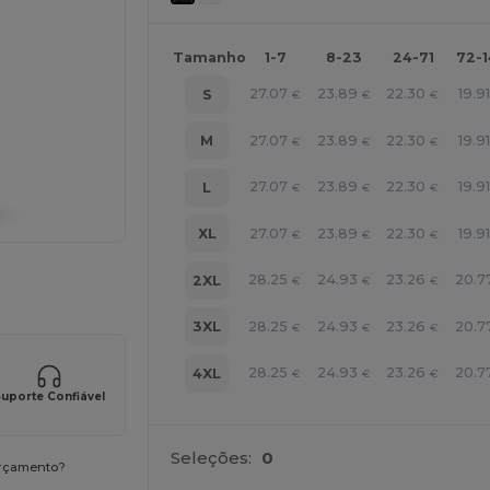
Tamanho
1-7
8-23
24-71
72-
27.07
23.89
22.30
19.9
S
€
€
€
27.07
23.89
22.30
19.9
M
€
€
€
27.07
23.89
22.30
19.9
L
€
€
€
27.07
23.89
22.30
19.9
XL
€
€
€
a os seus produtos
28.25
24.93
23.26
20.7
2XL
€
€
€
28.25
24.93
23.26
20.7
3XL
€
€
€
28.25
24.93
23.26
20.7
4XL
€
€
€
uporte Confiável
Seleções:
0
orçamento?