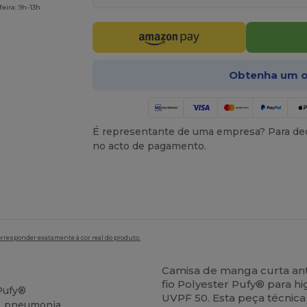
eira: 9h-13h
Obtenha um o
É representante de uma empresa? Para ded
no acto de pagamento.
orresponder exatamente à cor real do produto.
Camisa de manga curta an
fio Polyester Pufy® para 
Pufy®
UVPF 50. Esta peça técnica
S. pneumonia