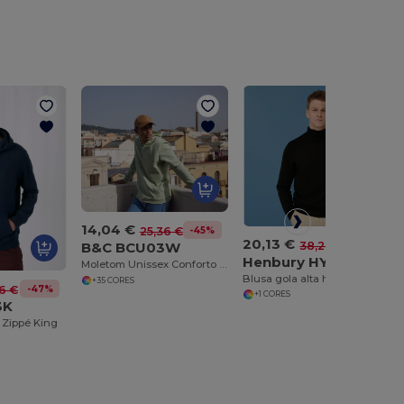
14,04 €
-45%
25,36 €
20,13 €
-47%
38,20 €
B&C BCU03W
Henbury HY727
Moletom Unissex Conforto Urbano BCU03W
Blusa gola alta homem
+35 CORES
-47%
6 €
+1 CORES
3K
Zippé King