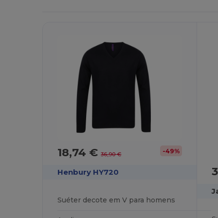
18,74 €
-49%
36,90 €
3
Henbury HY720
J
Suéter decote em V para homens