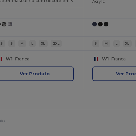
uéter masculino com decote em V
Acrylic
XS
S
M
L
XL
2XL
S
M
L
XL
W1
França
W1
França
Ver Produto
Ver Pro
idos