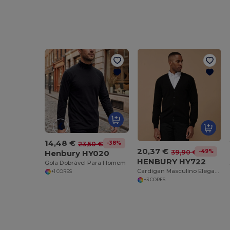
14,48 €
-38%
23,50 €
20,37 €
-49%
Henbury HY020
39,90 €
HENBURY HY722
Gola Dobrável Para Homem
Cardigan Masculino Elegante e Confortável Henbury
+1 CORES
+3 CORES