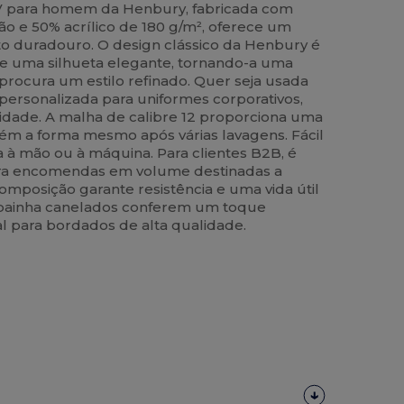
 V para homem da Henbury, fabricada com
o e 50% acrílico de 180 g/m², oferece um
orto duradouro. O design clássico da Henbury é
s e uma silhueta elegante, tornando-a uma
procura um estilo refinado. Quer seja usada
ersonalizada para uniformes corporativos,
lidade. A malha de calibre 12 proporciona uma
ém a forma mesmo após várias lavagens. Fácil
 à mão ou à máquina. Para clientes B2B, é
ra encomendas em volume destinadas a
 composição garante resistência e uma vida útil
 bainha canelados conferem um toque
eal para bordados de alta qualidade.