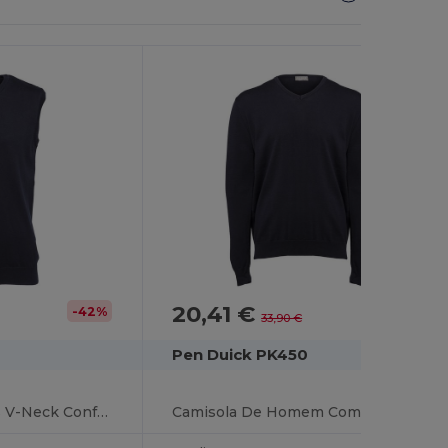
20,41 €
-42%
-40%
33,90 €
Pen Duick PK450
Suéter Sem Mangas V-Neck Confortável
Camisola De Homem Com Gola Em V