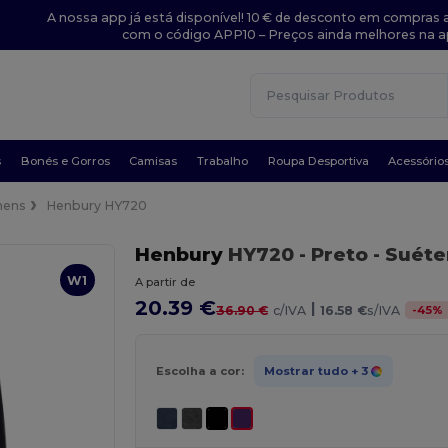
A nossa app já está disponível! 10 € de desconto em compras a
com o código APP10 – Preços ainda melhores na a
s
Bonés e Gorros
Camisas
Trabalho
Roupa Desportiva
Acessório
ens
Henbury HY720
Henbury
HY720
- Preto
- Suéte
W1
A partir de
20.39 €
|
-
45
%
36.90 €
c/IVA
16.58 €
s/IVA
Escolha a cor:
Mostrar tudo
+ 3