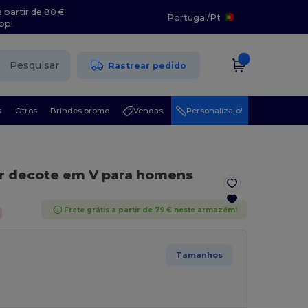
 partir de 80 €
Portugal
/
Pt
pp!
Pesquisar
Rastrear pedido
s
Otros
Brindes promo
Vendas
Personaliza-o!
r decote em V para homens
Frete grátis a partir de 79 € neste armazém!
Tamanhos