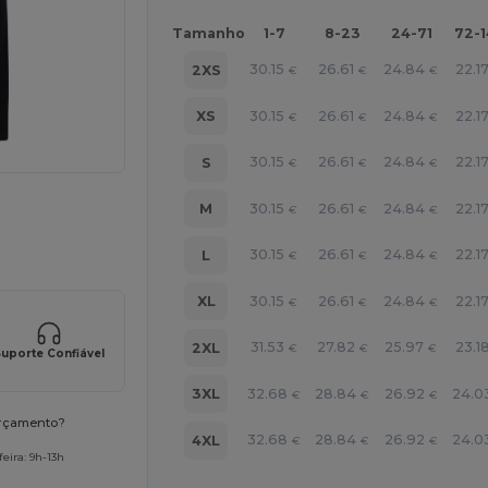
Tamanho
1-7
8-23
24-71
72-
30.15
26.61
24.84
22.1
2XS
€
€
€
30.15
26.61
24.84
22.1
XS
€
€
€
30.15
26.61
24.84
22.1
S
€
€
€
30.15
26.61
24.84
22.1
M
a os seus produtos
€
€
€
30.15
26.61
24.84
22.1
L
€
€
€
30.15
26.61
24.84
22.1
XL
€
€
€
31.53
27.82
25.97
23.1
2XL
€
€
€
uporte Confiável
32.68
28.84
26.92
24.0
3XL
€
€
€
orçamento?
32.68
28.84
26.92
24.0
4XL
€
€
€
eira: 9h-13h