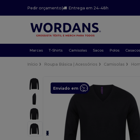
Pedir orçamento
|
Entrega em 24-48h
Marcas
T-Shirts
Camisolas
Sacos
Polos
Casaco
Início
Roupa Básica | Acessórios
Camisolas
Hom
Enviado em