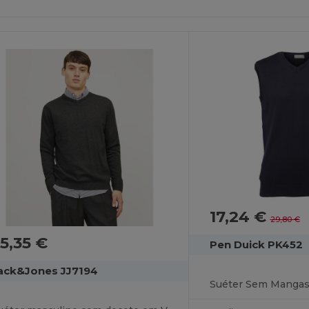
17,24 €
29,80 €
5,35 €
Pen Duick PK452
ack&Jones JJ7194