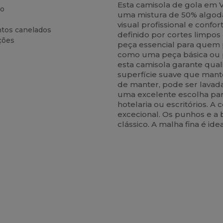
Esta camisola de gola em
co
uma mistura de 50% algodã
visual profissional e conf
ntos canelados
definido por cortes limpo
ções
peça essencial para quem 
como uma peça básica ou p
esta camisola garante qua
superfície suave que mant
de manter, pode ser lavada
uma excelente escolha pa
hotelaria ou escritórios. A
excecional. Os punhos e a
clássico. A malha fina é id