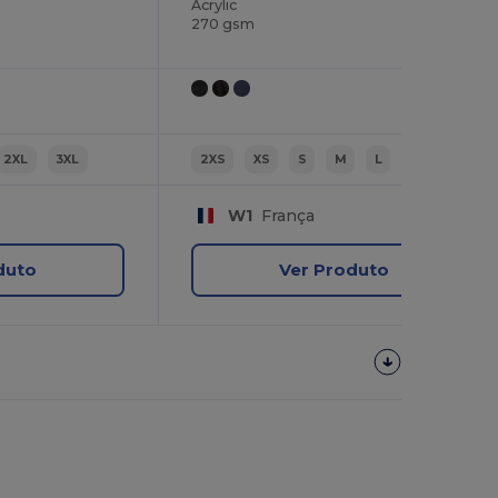
Acrylic
270 gsm
2XL
3XL
2XS
XS
S
M
L
XL
W1
França
duto
Ver Produto