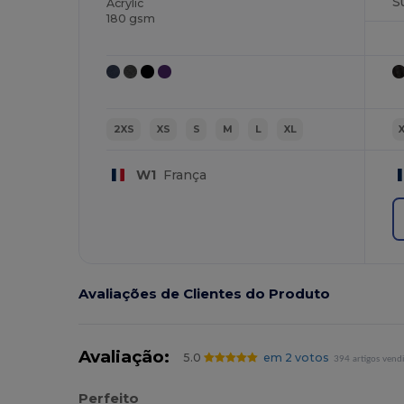
S
Acrylic
180 gsm
2XS
XS
S
M
L
XL
W1
França
Avaliações de Clientes do Produto
Avaliação:
5.0
em 2 votos
394 artigos vend
Perfeito