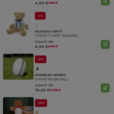
4,30 €
4,85 €
-4%
Mumbles MM71
TEDDY T-SHIRT (peluche)
A partir de:
4,30 €
4,50 €
-41%
MUMBLES MM584
ZIPPIE RUGBY BALL
A partir de:
10,26 €
17,38 €
-36%