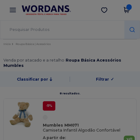
×
App Wordans
Obter app
Melhores preços na app!
Início
Roupa Básica | Acessórios
Venda por atacado e a retalho
Roupa Básica Acessórios
Mumbles
Classificar por
Filtrar
✓
8 resultados.
-11%
Mumbles MM071
Camiseta Infantil Algodão Confortável
A partir de: