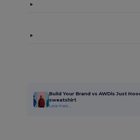
Build Your Brand vs AWDis Just Hoo
sweatshirt
Leia mais...