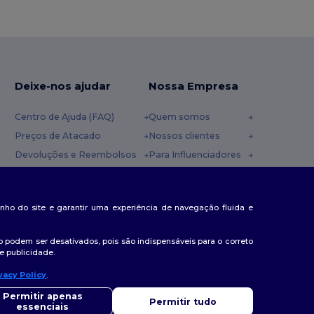
Deixe-nos ajudar
Nossa Empresa
Centro de Ajuda (FAQ)
Quem somos
Preços de Atacado
Nossos clientes
Devoluções e Reembolsos
Para Influenciadores
Glossário
Contate-nos
Métodos de Envio
Blog
nda
penho do site e garantir uma experiência de navegação fluida e
Cupons
Centro de Carreiras
 podem ser desativados, pois são indispensáveis para o correto
e publicidade.
vacy Policy
.
lá
ver alguma dúvida ou questão, pode contactar-nos a qualquer
Permitir apenas
Permitir tudo
to. O nosso chatbot está aqui para ajudar.
essenciais