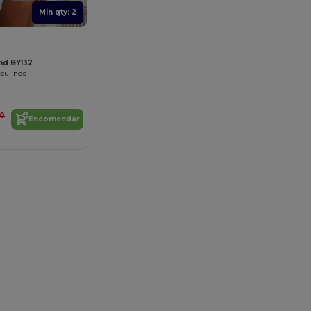
Min qty: 2
nd BY132
culinos
50
Encomendar