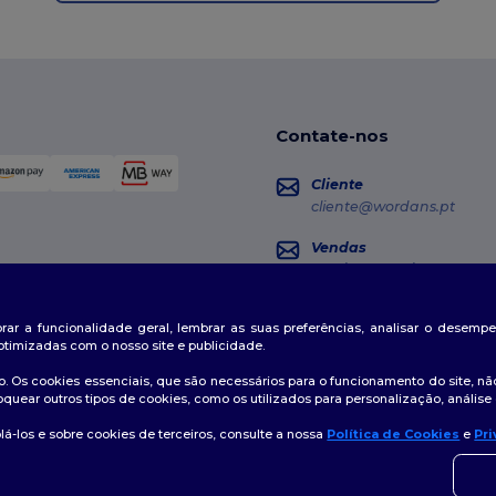
Contate-nos
Cliente
cliente@wordans.pt
Vendas
vendas@wordans.pt
Seguimento da Encome
horar a funcionalidade geral, lembrar as suas preferências, analisar o desem
otimizadas com o nosso site e publicidade.
. Os cookies essenciais, que são necessários para o funcionamento do site, não
oquear outros tipos de cookies, como os utilizados para personalização, análise 
á-los e sobre cookies de terceiros, consulte a nossa
Política de Cookies
e
Pri
👋
O
tica de Privacidade
|
Política de cookies
|
Mapa do Site
Se ti
momen