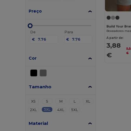
Preço
Build Your Bra
Boxeadores mas
De
Para
A partir de:
€
€
3,88
5,
€
€
Cor
Tamanho
XS
S
M
L
XL
3XL
2XL
4XL
5XL
Material