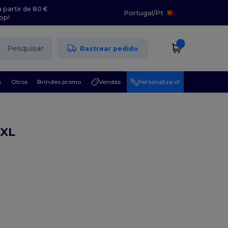
 partir de 80 €
Portugal
/
Pt
pp!
Pesquisar
Rastrear pedido
s
Otros
Brindes promo
Vendas
Personaliza-o!
3XL