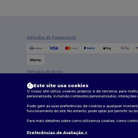
Métodos de Pagamento
Métodos de Envio
Este site usa cookies
O nosso site utiliza cookies próprios e de terceiros para mel
personalizada, incluindo conteúdos personalizados, interações 
Pode gerir as suas preferências de cookies a qualquer momento
funcionamento do site. No entanto, pode optar por permitir ou bl
2026. Todos os direitos reservados
Para mais detalhes sobre como utilizamos cookies, como control
Termos e Condições
|
Política de personalização
|
Polí
Preferências de Avaliação