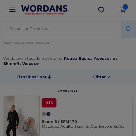
×
App Wordans
Obter app
Melhores preços na app!
Início
Roupa Básica | Acessórios
Venda por atacado e a retalho
Roupa Básica Acessórios
Skinnifit Viscose
Classificar por
Filtrar
✓
Um resultado.
-43%
Skinnifit SFM470
Macacão Adulto Skinnifit Conforto e Estilo