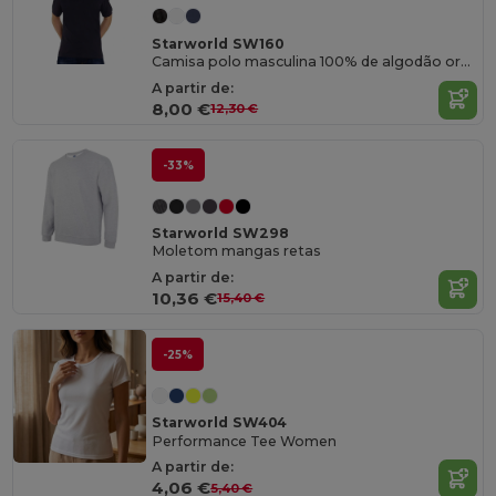
Starworld SW160
Camisa polo masculina 100% de algodão orgânico
A partir de:
8,00 €
12,30 €
-33%
Starworld SW298
Moletom mangas retas
A partir de:
10,36 €
15,40 €
-25%
Starworld SW404
Performance Tee Women
A partir de:
4,06 €
5,40 €