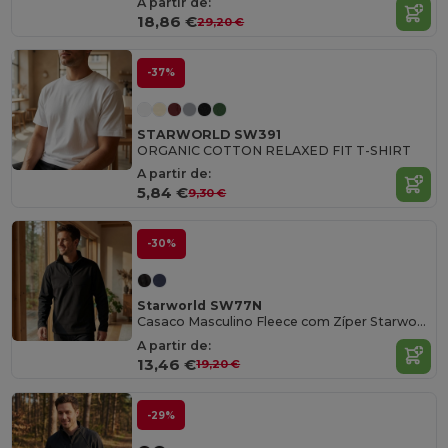
A partir de:
18,86 €
29,20 €
-37%
STARWORLD SW391
ORGANIC COTTON RELAXED FIT T-SHIRT
A partir de:
5,84 €
9,30 €
-30%
Starworld SW77N
Casaco Masculino Fleece com Zíper Starworld
A partir de:
13,46 €
19,20 €
-29%