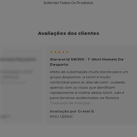
Exibindo Todos Os Produtos.
Avaliações dos clientes
★ ★ ★ ★ ★
amiseta Masculina
Starworld SW300 - T-Shirt Homem De
Desporto
rial desta t-shirt?
efeito de sublimação muito bonito para um
s melhores
grupo desportivo. a tshirt é muito
ido de Français
confortável para os dias de calor. cuidado
apenas com os riscos que danificam
rapidamente a malha desta tshirt, não é
para terrenos acidentados na floresta.
Traduzido de Français
Avaliação por Gretel R.
ine T.
RIOU CEDRIC