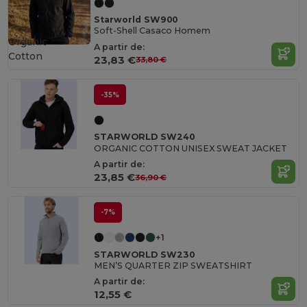
Starworld SW900
Soft-Shell Casaco Homem
Organic
A partir de:
Cotton
23,83 €
33,80 €
-35%
STARWORLD SW240
ORGANIC COTTON UNISEX SWEAT JACKET
A partir de:
23,85 €
36,90 €
-7%
+1
STARWORLD SW230
MEN’S QUARTER ZIP SWEATSHIRT
A partir de:
12,55 €