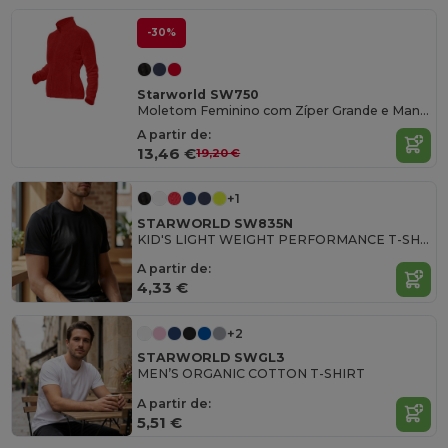
-30%
Starworld SW750
Moletom Feminino com Zíper Grande e Mangas Retas
A partir de:
13,46 €
19,20 €
+1
STARWORLD SW835N
KID'S LIGHT WEIGHT PERFORMANCE T-SHIRT
A partir de:
4,33 €
+2
STARWORLD SWGL3
MEN’S ORGANIC COTTON T-SHIRT
A partir de:
5,51 €