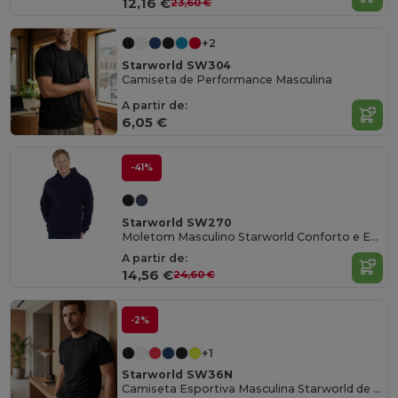
12,16 €
23,60 €
+2
Starworld SW304
Camiseta de Performance Masculina
A partir de:
6,05 €
-41%
Starworld SW270
Moletom Masculino Starworld Conforto e Estilo
A partir de:
14,56 €
24,60 €
-2%
+1
Starworld SW36N
Camiseta Esportiva Masculina Starworld de Secagem Rápida