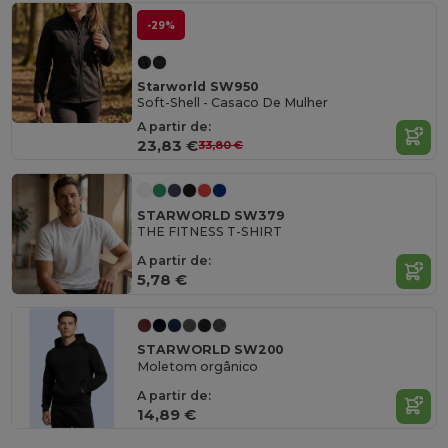
-29%
Starworld SW950
Soft-Shell - Casaco De Mulher
A partir de:
23,83 €
33,80 €
STARWORLD SW379
THE FITNESS T-SHIRT
A partir de:
5,78 €
STARWORLD SW200
Moletom orgânico
A partir de:
14,89 €