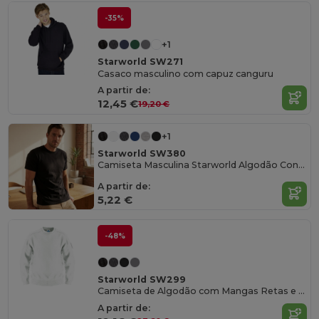
-35%
+1
Starworld SW271
Casaco masculino com capuz canguru
A partir de:
12,45 €
19,20 €
+1
Starworld SW380
Camiseta Masculina Starworld Algodão Conforto
A partir de:
5,22 €
-48%
Starworld SW299
Camiseta de Algodão com Mangas Retas e Conforto
A partir de: