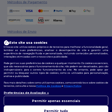
Métodos de Pagamento
Métodos de Envio
Este site usa cookies
O nosso site utiliza cookies próprios e de terceiros para melhorar a funcionalidade geral,
lembrar as suas preferências, analisar o desempenho do site e garantir uma
experiência de navegação fluida e personalizada, incluindo conteúdos personalizados,
interações otimizadas com o nosso site e publicidade.
Pode gerir as suas preferências de cookies a qualquer momento. Os cookies essenciais,
que são necessários para o funcionamento do site, não podem ser desativados, pois são
Siga-nos
indispensáveis para o correto funcionamento do site. No entanto, pode optar por
permitir ou bloquear outros tipos de cookies, como os utilizados para personalização,
análise e publicidade.
Para mais detalhes sobre como utilizamos cookies, como controlá-los e sobre cookies de
terceiros, consulte a nossa
Política de Cookies
e
Privacy Policy
.
2026. Todos os direitos reservados
Termos e Condições
|
Política de personalização
|
Política de Privacidade
Preferências de Avaliação
👋
Olá
|
Política de cookies
|
Mapa do Site
Se tiver alguma dúvida ou
Permitir apenas essenciais
questão, pode contactar-nos a
qualquer momento. O nosso
Permitir tudo
chatbot está aqui para ajudar.