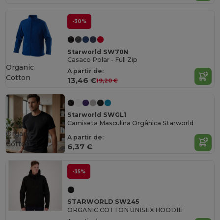
-30%
Starworld SW70N
Casaco Polar - Full Zip
Organic
A partir de:
Cotton
13,46 €
19,20 €
Starworld SWGL1
Camiseta Masculina Orgânica Starworld
Organic
A partir de:
Cotton
6,37 €
-35%
STARWORLD SW245
ORGANIC COTTON UNISEX HOODIE