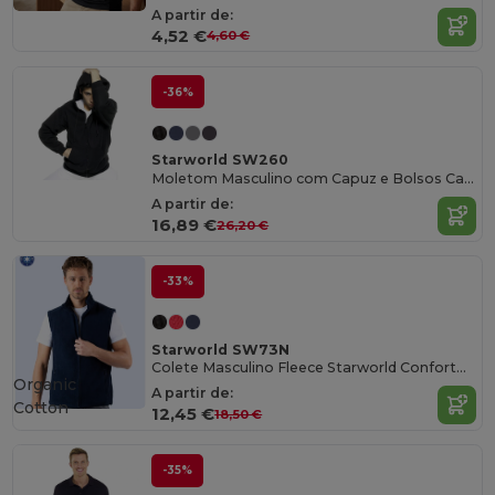
A partir de:
4,52 €
4,60 €
-36%
Starworld SW260
Moletom Masculino com Capuz e Bolsos Canguru
A partir de:
16,89 €
26,20 €
-33%
Starworld SW73N
Colete Masculino Fleece Starworld Conforto e Estilo
Organic
A partir de:
Cotton
12,45 €
18,50 €
-35%