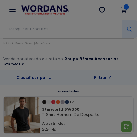
×
App Wordans
Obter app
Melhores preços na app!
Início
Roupa Básica | Acessórios
Venda por atacado e a retalho
Roupa Básica Acessórios
Starworld
Classificar por
Filtrar
✓
26 resultados.
+2
Starworld SW300
T-Shirt Homem De Desporto
A partir de:
5,51 €