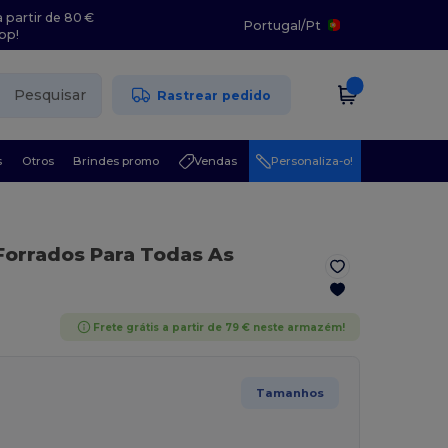
 partir de 80 €
Portugal
/
Pt
pp!
Pesquisar
Rastrear pedido
s
Otros
Brindes promo
Vendas
Personaliza-o!
Forrados Para Todas As
Frete grátis a partir de 79 € neste armazém!
Tamanhos