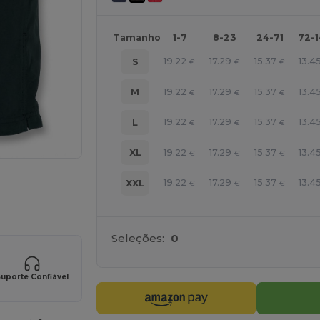
Tamanho
1-7
8-23
24-71
72-
19.22
17.29
15.37
13.4
S
€
€
€
19.22
17.29
15.37
13.4
M
€
€
€
19.22
17.29
15.37
13.4
L
€
€
€
19.22
17.29
15.37
13.4
XL
€
€
€
a os seus produtos
19.22
17.29
15.37
13.4
XXL
€
€
€
Seleções:
0
uporte Confiável