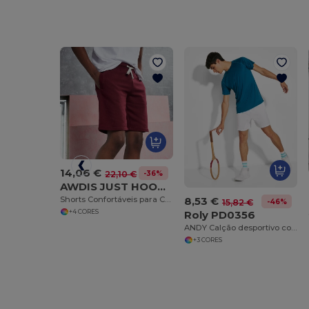
14,06 €
-36%
22,10 €
AWDIS JUST HOODS JH080
8,53 €
Shorts Confortáveis para Campus e Lazer
-46%
15,82 €
+4 CORES
Roly PD0356
ANDY Calção desportivo com bolsos laterais
+3 CORES