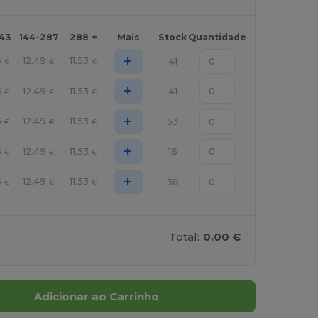
143
144-287
288 +
Mais
Stock
Quantidade
+
5
12.49
11.53
41
€
€
€
+
5
12.49
11.53
41
€
€
€
+
5
12.49
11.53
53
€
€
€
+
5
12.49
11.53
16
€
€
€
+
5
12.49
11.53
38
€
€
€
Total:
0.00 €
Adicionar ao Carrinho