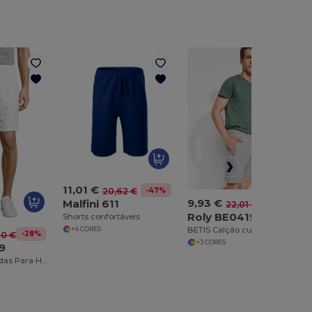
11,01 €
-47%
20,62 €
9,93 €
Malfini 611
-55%
22,01 €
Roly BE0419
Shorts confortáveis
BETIS Calção curto com cintura elástica e cordão
+4 CORES
-28%
60 €
+3 CORES
9
JASPER Bermudas Para Homem