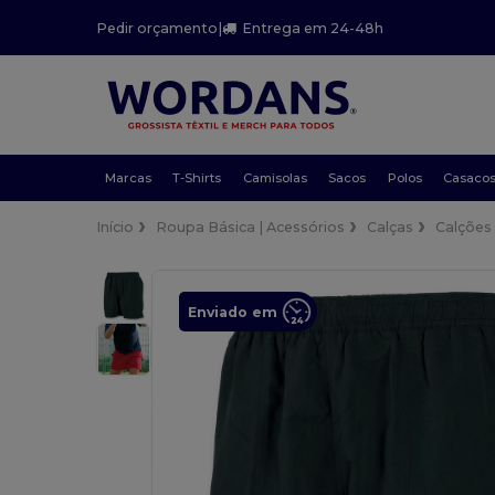
Pedir orçamento
|
Entrega em 24-48h
Marcas
T-Shirts
Camisolas
Sacos
Polos
Casaco
Início
Roupa Básica | Acessórios
Calças
Calções
Enviado em