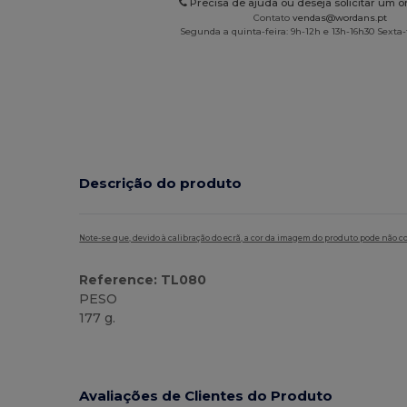
Precisa de ajuda ou deseja solicitar um 
Contato
vendas@wordans.pt
Segunda a quinta-feira: 9h-12h e 13h-16h30 Sexta-f
Descrição do produto
Note-se que, devido à calibração do ecrã, a cor da imagem do produto pode não c
Reference: TL080
PESO
177 g.
Avaliações de Clientes do Produto