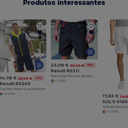
Produtos interessantes
23,08 €
-41%
39,30 €
Result RS311
Bermuda Técnica de Alta Durabilidade
14,78 €
-41%
25,00 €
+1 CORES
Result RS309
Calções Work-Guard Action
+3 CORES
17,63 €
24,
SOL'S 0165
+4 CORES