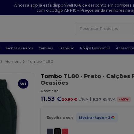
A nossa app já está disponível! 10 € de desconto em compras a
com o código APP10 – Preços ainda melhores na a
s
Bonés e Gorros
Camisas
Trabalho
Roupa Desportiva
Acessório
Homens
Tombo TL80
Tombo
TL80
- Preto
- Calções 
Ocasiões
W1
A partir de
11.53 €
|
-
45
%
20.90 €
c/IVA
9.37 €
s/IVA
Escolha a cor:
Mostrar tudo
+ 2