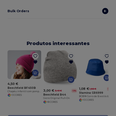
Bulk Orders
Produtos interessantes
4,50 €
Beechfield BF450B
1,08 €
1,66 €
-35%
3,00 €
3,45 €
-13%
Chapéu infantil com pompom
Stamina GR6999
Beechfield B44
+3 CORES
BOBIN Gorro de lã estilo bob 100% algodão
Gorro Original Pull-On
+13 CORES
+8 CORES