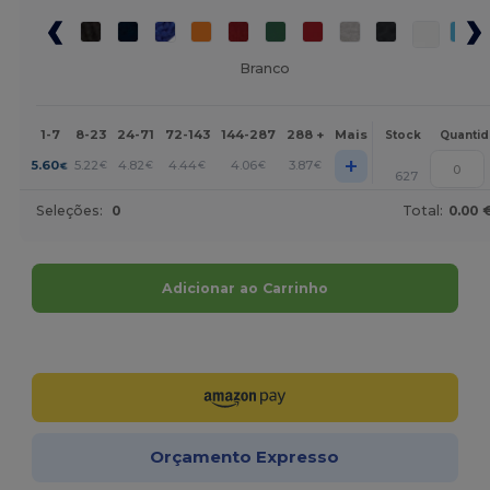
Branco
1-7
8-23
24-71
72-143
144-287
288 +
Mais
Stock
Quanti
+
5.60
5.22
4.82
4.44
4.06
3.87
€
€
€
€
€
€
627
Seleções:
0
Total:
0.00 
Adicionar ao Carrinho
Personalize-o!
Orçamento Expresso