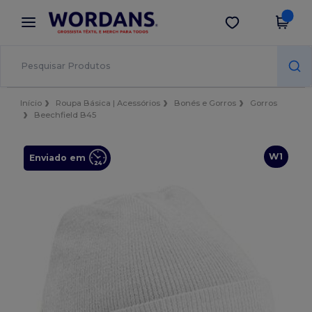
×
App Wordans
Obter app
Melhores preços na app!
Início
Roupa Básica | Acessórios
Bonés e Gorros
Gorros
Beechfield B45
W1
Enviado em