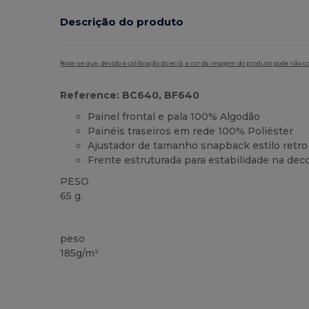
Descrição do produto
Note-se que, devido à calibração do ecrã, a cor da imagem do produto pode não c
Reference: BC640, BF640
Painel frontal e pala 100% Algodão
Painéis traseiros em rede 100% Poliéster
Ajustador de tamanho snapback estilo retro
Frente estruturada para estabilidade na dec
PESO
65 g.
Alto stock
peso
185g/m²