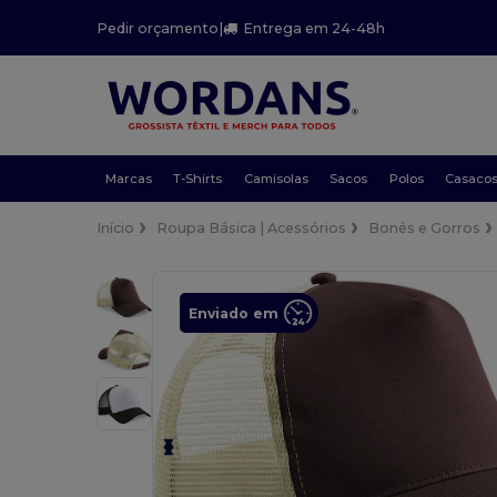
Pedir orçamento
|
Entrega em 24-48h
Marcas
T-Shirts
Camisolas
Sacos
Polos
Casaco
Início
Roupa Básica | Acessórios
Bonés e Gorros
Enviado em