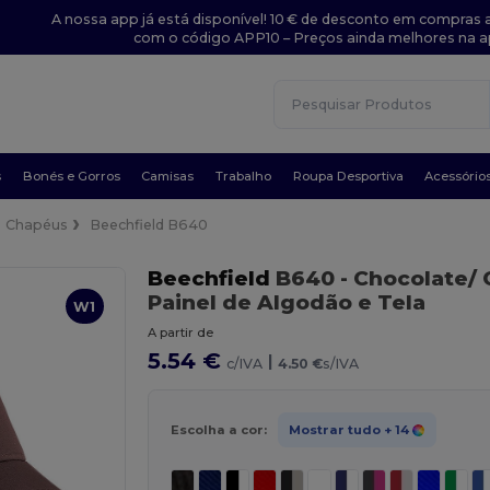
A nossa app já está disponível! 10 € de desconto em compras a
com o código APP10 – Preços ainda melhores na a
s
Bonés e Gorros
Camisas
Trabalho
Roupa Desportiva
Acessório
Chapéus
Beechfield B640
Beechfield
B640
- Chocolate/
Painel de Algodão e Tela
W1
A partir de
5.54 €
|
c/IVA
4.50 €
s/IVA
Escolha a cor:
Mostrar tudo
+ 14