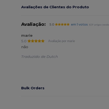
Avaliações de Clientes do Produto
Avaliação:
5.0
em 1 votos
829 artigos vendi
marie
5.0
Avaliação por marie
não
Traduzido de Dutch
Bulk Orders