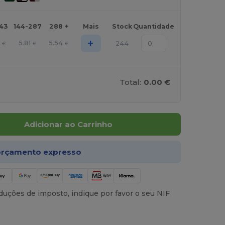
143
144-287
288 +
Mais
Stock
Quantidade
+
5.81
5.54
244
€
€
€
Total:
0.00 €
Adicionar ao Carrinho
rçamento expresso
uções de imposto, indique por favor o seu NIF