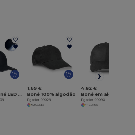
1,69 €
4,82 €
LUZCAP Boné LED de 5 painéis 220gr
Boné 100% algodão
Boné em algodão escovado (65% reciclado)
439
Egotier 99029
Egotier 99090
+12 CORES
+4 CORES