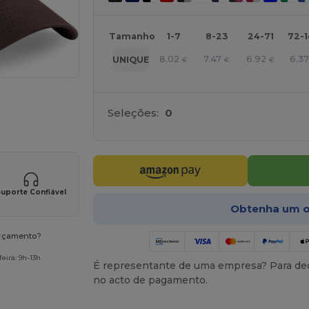
Tamanho
1-7
8-23
24-71
72-
8.02
7.47
6.92
6.37
UNIQUE
€
€
€
a os seus produtos
Seleções:
0
uporte Confiável
Obtenha um o
orçamento?
eira: 9h-13h
É representante de uma empresa? Para ded
no acto de pagamento.