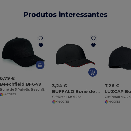
Produtos interessantes
6,79 €
Beechfield BF649
3,24 €
7,26 €
Boné de 5 Painéis Beechfield Confortável e Respirável
BUFFALO Boné de basebol com 6 painéis
+4 CORES
GiftRetail MO1464
GiftRetail MO2
+14 CORES
+1 CORES