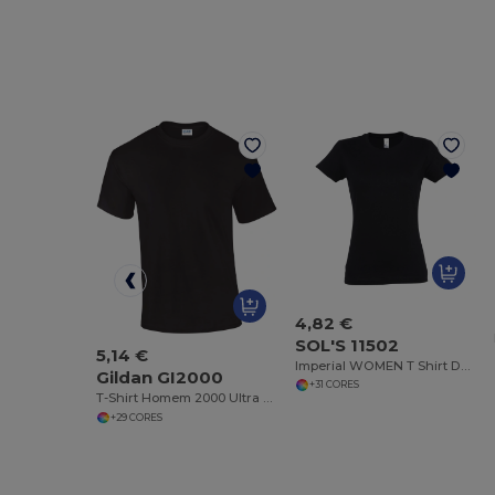
4,82 €
SOL'S 11502
5,14 €
Imperial WOMEN T Shirt De Gola Redonda Para Senhora
Gildan GI2000
+31 CORES
T-Shirt Homem 2000 Ultra Cotton
+29 CORES