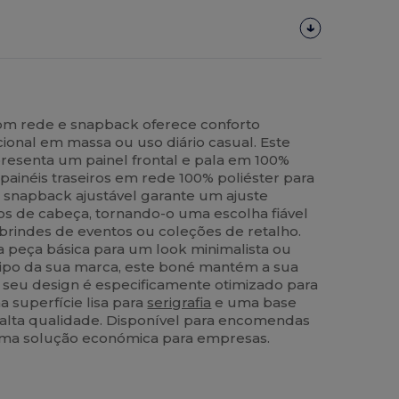
om rede e snapback oferece conforto
ional em massa ou uso diário casual. Este
apresenta um painel frontal e pala em 100%
ainéis traseiros em rede 100% poliéster para
o snapback ajustável garante um ajuste
hos de cabeça, tornando-o uma escolha fiável
brindes de eventos ou coleções de retalho.
peça básica para um look minimalista ou
ipo da sua marca, este boné mantém a sua
 O seu design é especificamente otimizado para
 superfície lisa para
serigrafia
e uma base
alta qualidade. Disponível para encomendas
 uma solução económica para empresas.