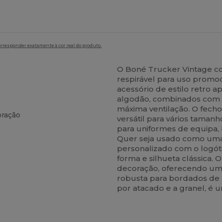
orresponder exatamente à cor real do produto.
O Boné Trucker Vintage c
respirável para uso promoc
acessório de estilo retro 
algodão, combinados com p
máxima ventilação. O fech
oração
versátil para vários taman
para uniformes de equipa, 
Quer seja usado como uma 
personalizado com o logót
forma e silhueta clássica.
decoração, oferecendo uma
robusta para bordados de 
por atacado e a granel, é