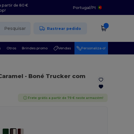
 partir de 80 €
Portugal
/
Pt
pp!
Pesquisar
Rastrear pedido
s
Otros
Brindes promo
Vendas
Personaliza-o!
 Caramel
- Boné Trucker com
Frete grátis a partir de 79 € neste armazém!