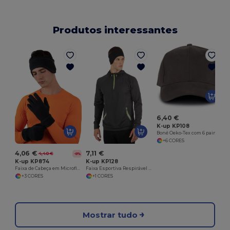
Produtos interessantes
6,40 €
K-up KP108
Boné Oeko-Tex com 6 painéis
+6 CORES
4,06 €
7,11 €
4,40 €
-8%
K-up KP874
K-up KP128
Faixa de Cabeça em Microfleece Antipilling
Faixa Esportiva Respirável de Poliéster
+3 CORES
+1 CORES
Mostrar tudo