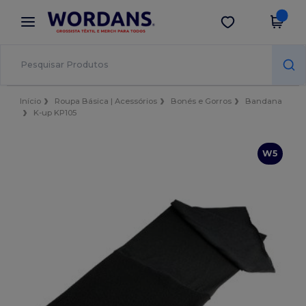
×
App Wordans
Obter app
Melhores preços na app!
Início
Roupa Básica | Acessórios
Bonés e Gorros
Bandana
K-up KP105
W5