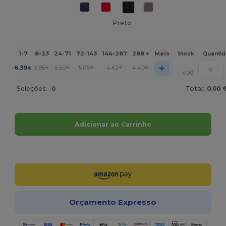
Preto
1-7
8-23
24-71
72-143
144-287
288 +
Mais
Stock
Quanti
+
6.39
5.95
5.50
5.06
4.62
4.40
€
€
€
€
€
€
490
Seleções:
0
Total:
0.00 
Adicionar ao Carrinho
Personalize-o!
Orçamento Expresso