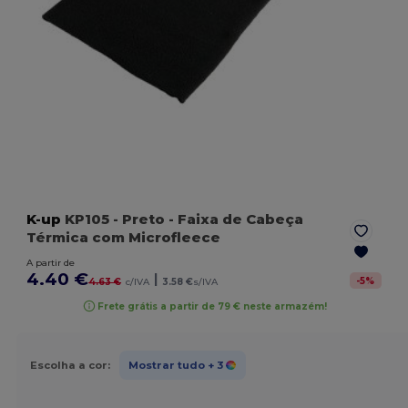
K-up
KP105
- Preto
- Faixa de Cabeça
Térmica com Microfleece
A partir de
4.40 €
|
-
5
%
4.63 €
c/IVA
3.58 €
s/IVA
Frete grátis a partir de 79 € neste armazém!
Escolha a cor:
Mostrar tudo
+ 3