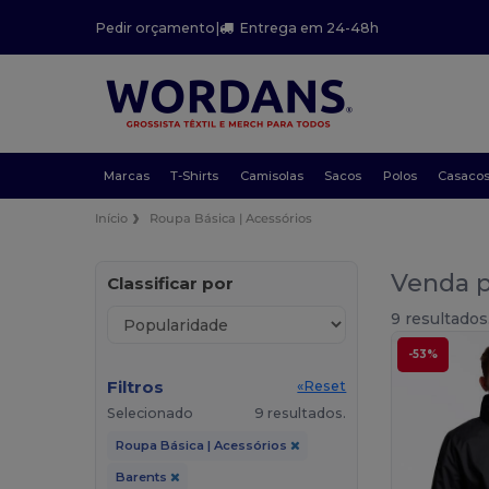
Pedir orçamento
|
Entrega em 24-48h
Marcas
T-Shirts
Camisolas
Sacos
Polos
Casaco
Início
Roupa Básica | Acessórios
Venda p
Classificar por
9 resultados
-53%
Filtros
«Reset
Selecionado
9 resultados.
Roupa Básica | Acessórios
Barents