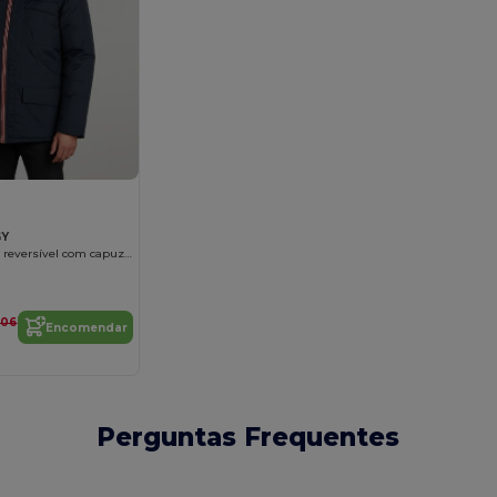
GY
Jaqueta unissex reversível com capuz e zíper contrastado
,06
Encomendar
Perguntas Frequentes