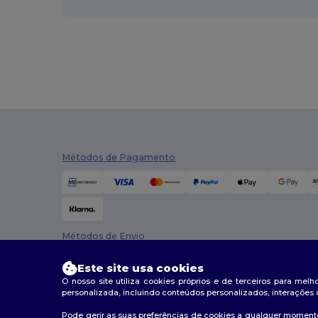
Crocs
(3)
Dickies
(4)
Dickies Medical
(2)
Digital Transfer
(2)
Ecologie
(8)
Egotier
(158)
Métodos de Pagamento
EgotierPro
(18)
Elevate
(7)
Elevate Essentials
(34)
Métodos de Envio
Elevate Life
(51)
Este site usa cookies
O nosso site utiliza cookies próprios e de terceiros para mel
Elevate NXT
(28)
personalizada, incluindo conteúdos personalizados, interações 
Estex
(16)
Pode gerir as suas preferências de cookies a qualquer momento