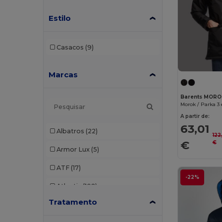
Estilo
Casacos
(9)
Marcas
Barents MOR
A partir de:
63,01
Albatros
(22)
122
€
€
Armor Lux
(5)
ATF
(17)
-22%
Atlantis
(102)
Tratamento
Atlantis Headwear
(75)