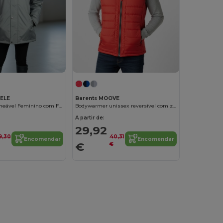
HELE
Barents MOOVE
Casaco Impermeável Feminino com Forro Acolchoado
Bodywarmer unissex reversível com zíper contrastado
A partir de:
29,92
9,30
40,31
Encomendar
Encomendar
€
€