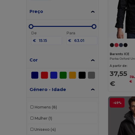
Preço
De
Para
€
€
Barents ICE
Cor
A partir de:
37,55
79
€
€
Género - Idade
-49%
Homens
(8)
Mulher
(1)
Unisexo
(4)