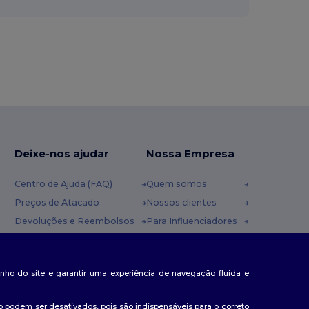
Deixe-nos ajudar
Nossa Empresa
Centro de Ajuda (FAQ)
Quem somos
Preços de Atacado
Nossos clientes
Devoluções e Reembolsos
Para Influenciadores
Glossário
Contate-nos
Métodos de Envio
Blog
nda
penho do site e garantir uma experiência de navegação fluida e
Cupons
Centro de Carreiras
 podem ser desativados, pois são indispensáveis para o correto