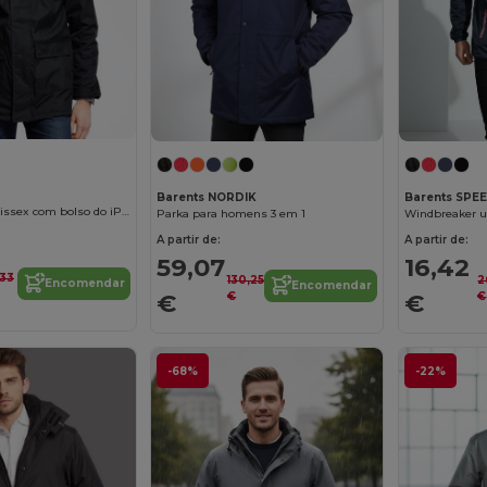
Barents NORDIK
Barents SPE
Parka Oxford Unissex com bolso do iPad dentro
Parka para homens 3 em 1
A partir de:
A partir de:
59,07
16,42
,33
130,25
2
Encomendar
Encomendar
€
€
€
€
-68%
-22%