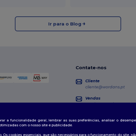
Ir para o Blog
Contate-nos
Cliente
cliente@wordans.pt
Vendas
vendas@wordans.pt
Seguimento da Encome
horar a funcionalidade geral, lembrar as suas preferências, analisar o desem
otimizadas com o nosso site e publicidade.
. Os cookies essenciais, que são necessários para o funcionamento do site, não