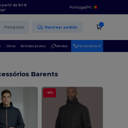
 partir de 80 €
Portugal
/
Pt
pp!
Pesquisar
Rastrear pedido
s
Otros
Brindes promo
Vendas
Personaliza-o!
essórios Barents
-41%