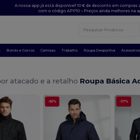
A nossa app já está disponível! 10 € de desconto em compras a
com o código APP10 – Preços ainda melhores na a
s
Bonés e Gorros
Camisas
Trabalho
Roupa Desportiva
Acessório
or atacado e a retalho
Roupa Básica Ac
.
-55%
-37%