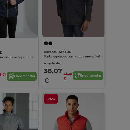
Barents DAYTON
ED
Parka equipado com capuz removível para Hapdooh
Windbreaker unissex com capuz e zíper contrastante
A partir de:
38,07
64,10
6,01
Encomendar
Encomendar
€
€
-26%