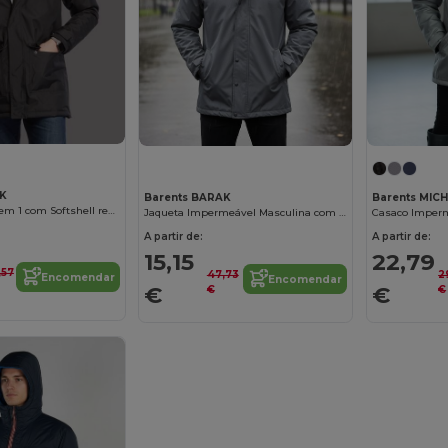
OK
Barents BARAK
Barents MIC
Morok / Parka 3 em 1 com Softshell removível
Jaqueta Impermeável Masculina com Forro Acolchoado
A partir de:
A partir de:
15,15
22,79
,57
47,73
2
Encomendar
Encomendar
€
€
€
€