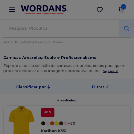
×
App Wordans
Obter app
Melhores preços na app!
Início
Roupa Básica | Acessórios
Camisas
Camisas Amarelas: Estilo e Profissionalismo
Explore a nossa seleção de camisas amarelas, ideais para quem
procura destacar a sua imagem corporativa ou pe…
Veja mais!
Classificar por
Filtrar
✓
5 resultados.
-10%
+20
Kariban K551