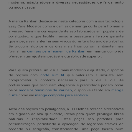
moderna, adaptando-se a diversas necessidades de fardamento
ou moda casual.
A marca Kariban destaca-se nesta categoria com a sua tecnologia
Easy Care. Modelos como a camisa de manga curta para homem e
a versão feminina correspondente são fabricados em popelina de
polialgodão, o que facilita imenso a passagem a ferro e garante
que a peça se mantenha sem vincos durante o horário de trabalho.
Se procura algo para os dias mais frios ou um ambiente mais
formal, as
camisas para homem da Kariban
em manga comprida
oferecem um ajuste impecável e durabilidade superior.
Para quem prefere um visual mais moderno e ajustado, dispomos
de opções com
corte slim fit
que valorizam a silhueta sem
comprometer o conforto necessário para o dia a dia. As
profissionais que procuram elegância e praticidade podem optar
pelos
modelos femininos da Kariban
, disponíveis tanto em
manga
curta
como em
manga comprida para senhora
.
Além das opções em polialgodão, a TH Clothes oferece alternativas
em algodão de alta qualidade, ideais para quem privilegia fibras
naturais e respirabilidade. Estas peças são perfeitas para
personalização, permitindo a aplicação de logótipos através de
bordado ou serigrafia, transformando uma peça básica num